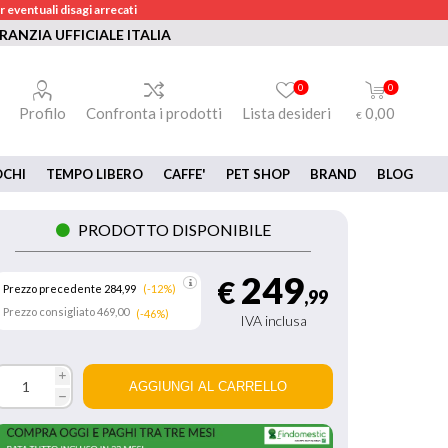
 eventuali disagi arrecati
RANZIA UFFICIALE ITALIA
0
0
Profilo
Confronta i prodotti
Lista desideri
0,00
€
OCHI
TEMPO LIBERO
CAFFE'
PET SHOP
BRAND
BLOG
PRODOTTO DISPONIBILE
249
€
Prezzo precedente 284,99
(-12%)
,99
Prezzo consigliato
469,00
(-46%)
IVA inclusa
i
h