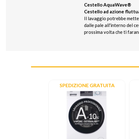
Cestello AquaWave®
Cestello ad azione flutt
Il lavaggio potrebbe metter
dalle pale all'interno del 
prossima volta che ti farann
ONE GRATUITA
SPEDIZIONE GRATUITA