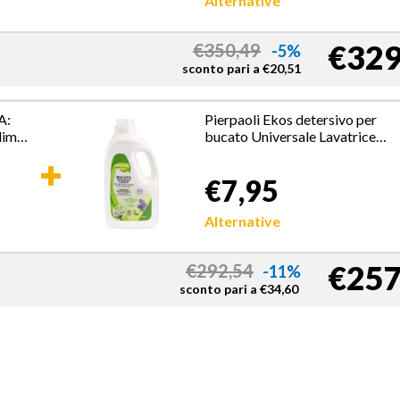
Alternative
€329
€
350,49
-5%
sconto pari a
€
20,51
A:
Pierpaoli Ekos detersivo per
lim
bucato Universale Lavatrice
2000 ml Lavanda
€7,95
Alternative
€257
€
292,54
-11%
sconto pari a
€
34,60