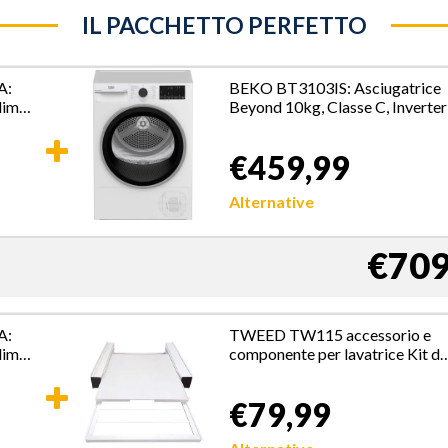
IL PACCHETTO PERFETTO
A:
BEKO BT3103IS: Asciugatrice
lim
Beyond 10kg, Classe C, Inverter
€459,99
Alternative
€709
A:
TWEED TW115 accessorio e
lim
componente per lavatrice Kit di
sovrapposizione
€79,99