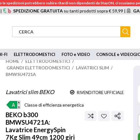
 le spedizioni potrebbero subire ritardi non dipendenti da StayON, ci scusiamo per
 |
SPEDIZIONE GRATUITA
su tanti prodotti sopra € 59,99 |
GA
I-FI
ELETTRODOMESTICI
FOTO e VIDEO
CONSOLE e VIDEOGI
HOME
/
ELETTRODOMESTICI
/
GRANDI ELETTRODOMESTICI
/
LAVATRICI SLIM
/
BMWSU4721A
Lavatrici slim BEKO
RIVENDITORE UFFICIALE
Classe di efficienza energetica
BEKO
b300
BMWSU4721A:
Lavatrice EnergySpin
7Kg Slim 49cm 1200 giri