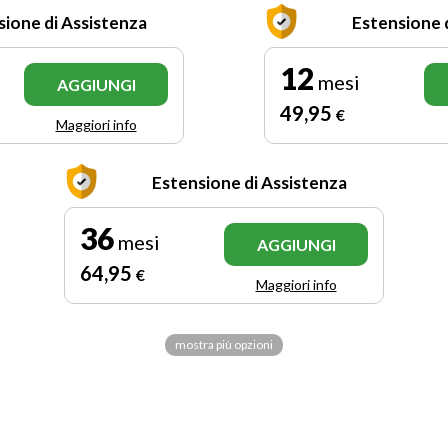
sione di Assistenza
Estensione 
12
mesi
AGGIUNGI
49
,95
€
Maggiori info
Estensione di Assistenza
36
mesi
AGGIUNGI
64
,95
€
Maggiori info
mostra più opzioni