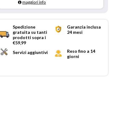
maggiori info
Spedizione
Garanzia inclusa
gratuita su tanti
24 mesi
prodotti sopra i
€59,99
Reso fino a 14
Servizi aggiuntivi
giorni