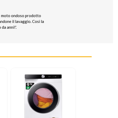
sivo moto ondoso prodotto
andone il lavaggio. Così la
da anni!'.
SPEDIZIONE G