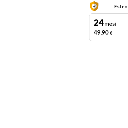
Esten
24
mesi
49
,90
€