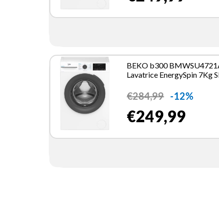
BEKO b300 BMWSU4721
Lavatrice EnergySpin 7Kg S
49cm 1200 giri
€
284,99
-12%
€249,99