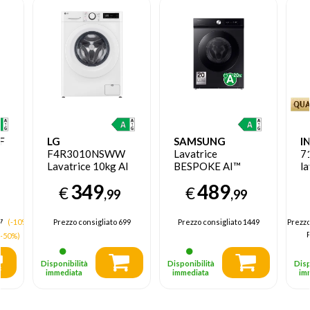
F
LG
SAMSUNG
I
a
F4R3010NSWW
Lavatrice
7
Lavatrice 10kg AI
BESPOKE AI™
la
DD, Classe A-10%,
Ecodosatore 11Kg
C
349
489
€
€
A
1400 giri,
WW11DB7B94GBU3
fr
,99
,99
Lavaggio a vapore
Gi
57
(-10%)
Prezzo consigliato
699
Prezzo consigliato
1449
Prezz
P
(-50%)
Disponibilità
Disponibilità
Disp
immediata
immediata
im