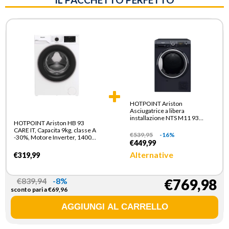
HOTPOINT Ariston
Asciugatrice a libera
installazione NTS M11 93
HOTPOINT Ariston HB 93
BLACK IT
CARE IT, Capacita 9kg, classe A
€
539,95
-16%
-30%, Motore Inverter, 1400
€449,99
giri, Display digitale XL, Vapore
Alternative
€319,99
€
839,94
-8%
€769,98
sconto pari a
€
69,96