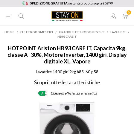
SPEDIZIONE GRATUITA
su tanti prodotti sopra € 59,99
0
HOME
/
ELETTRODOMESTICI
/
GRANDI ELETTRODOMESTICI
/
LAVATRICI
/
HB93CAREIT
HOTPOINT
Ariston HB 93 CARE IT, Capacita 9kg,
classe A -30%, Motore Inverter, 1400 giri, Display
digitale XL, Vapore
Lavatrice 1400 giri 9kg h85 l60 p58
Scopri tutte le caratteristiche
Classe di efficienza energetica