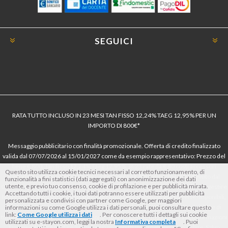
SEGUICI
RATA TUTTO INCLUSO IN 23 MESI TAN FISSO 12,24% TAEG 12,95% PER UN
IMPORTO DI 800€*
Messaggio pubblicitario con finalità promozionale. Offerta di credito finalizzato
valida dal 07/07/2026 al 15/01/2027 come da esempio rappresentativo: Prezzo del
bene € 800, Tan fisso 12,24% Taeg 12,95%, in 23 rate da € 40 costi accessori
Questo sito utilizza cookie tecnici necessari al corretto funzionamento, di
dell’offerta azzerati. Importo totale del credito € 800. Importo totale dovuto dal
funzionalità a fini statistici (dati aggregati) con anonimizzazione dei dati
utente, e previo tuo consenso, cookie di profilazione e per pubblicità mirata.
Consumatore € 920. Decorrenza media della prima rata a 90 giorni. Al fine di gestire
Accettando tutti i cookie, i tuoi dati potranno essere utilizzati per pubblicità
le tue spese in modo responsabile e di conoscere eventuali altre offerte disponibili,
personalizzata e condivisi con partner come Google, per maggiori
Findomestic ti ricorda, prima di sottoscrivere il contratto, di prendere visione di
informazioni su come Google utilizza i dati personali, puoi consultare questo
link:
Come Google utilizza i dati
. Per conoscere tutti i dettagli sui cookie
tutte le condizioni economiche e contrattuali, facendo riferimento alle Informazioni
utilizzati su e-stayon.com, leggi la nostra
Informativa completa
. Puoi
Europee di Base sul Credito ai Consumatori (IEBCC) nel percorso online. Salvo