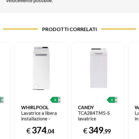
velocemente possibile.
PRODOTTI CORRELATI
WHIRLPOOL
CANDY
W
Lavatrice a libera
TCA284TM5-S
La
installazione -
lavatrice
in
00
TDLR P66 BS IT
Caricamento
T
374
349
€
€
dall'alto 8 kg 1200
,04
,99
Giri/min Bianco