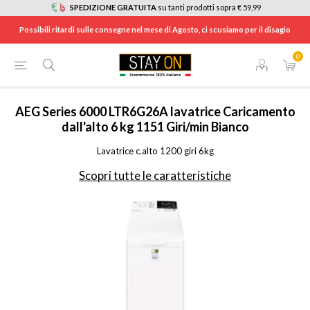
SPEDIZIONE GRATUITA
su tanti prodotti sopra € 59,99
Possibili ritardi sulle consegne nel mese di Agosto, ci scusiamo per il disagio
0
HOME
/
ELETTRODOMESTICI
/
GRANDI ELETTRODOMESTICI
/
LAVATRICI CON CARICA DALL'ALTO
/
LTR6G26A
AEG
Series 6000 LTR6G26A lavatrice Caricamento
dall'alto 6 kg 1151 Giri/min Bianco
Lavatrice c.alto 1200 giri 6kg
Scopri tutte le caratteristiche