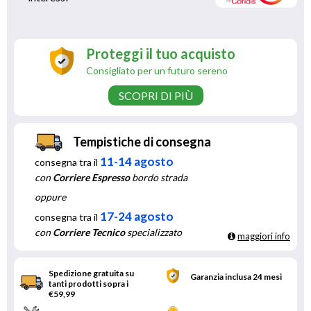
Proteggi il tuo acquisto
Consigliato per un futuro sereno
SCOPRI DI PIÙ
Tempistiche di consegna
11-14 agosto
consegna tra il
con
Corriere Espresso
bordo strada
oppure
17-24 agosto
consegna tra il
con
Corriere Tecnico
specializzato
maggiori info
Spedizione gratuita su
Garanzia inclusa 24 mesi
tanti prodotti sopra i
€59,99