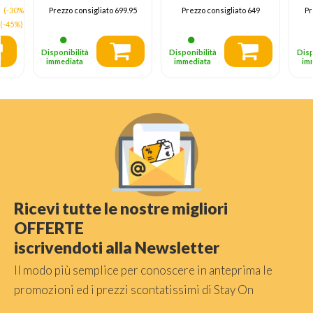
(-30%)
Prezzo consigliato
699.95
Prezzo consigliato
649
Pr
(-45%)
Disponibilità
Disponibilità
Disp
immediata
immediata
im
Ricevi tutte le nostre migliori
OFFERTE
iscrivendoti alla Newsletter
Il modo più semplice per conoscere in anteprima le
promozioni ed i prezzi scontatissimi di Stay On