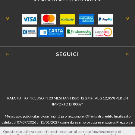
SEGUICI
RATA TUTTO INCLUSO IN 23 MESI TAN FISSO 12,24% TAEG 12,95% PER UN
IMPORTO DI 800€*
Messaggio pubblicitario con finalità promozionale. Offerta di credito finalizzato
valida dal 07/07/2026 al 15/01/2027 come da esempio rappresentativo: Prezzo del
bene € 800, Tan fisso 12,24% Taeg 12,95%, in 23 rate da € 40 costi accessori
Questo sito utilizza cookie tecnici necessari al corretto funzionamento, di
dell’offerta azzerati. Importo totale del credito € 800. Importo totale dovuto dal