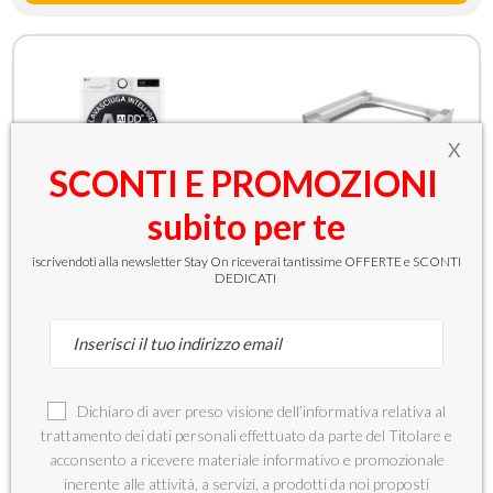
X
SCONTI E PROMOZIONI
subito per te
LG D4R5010TSWS Lavasciuga
10/6kg AI DD, Serie R5 Classe
MELICONI 656146 Base anti
D, 1400 giri, TurboWash 360,
vibrazione con ruote 1 pz
iscrivendoti alla newsletter Stay On riceverai tantissime OFFERTE e SCONTI
Vapore, Eco Hybrid, Bianca
DEDICATI
€
492,71
-10%
€439,99
€59,90
€
536,36
-6%
€499,89
sconto pari a
€
36,47
Dichiaro di aver preso visione dell’informativa relativa al
trattamento dei dati personali effettuato da parte del Titolare e
acconsento a ricevere materiale informativo e promozionale
inerente alle attività, a servizi, a prodotti da noi proposti