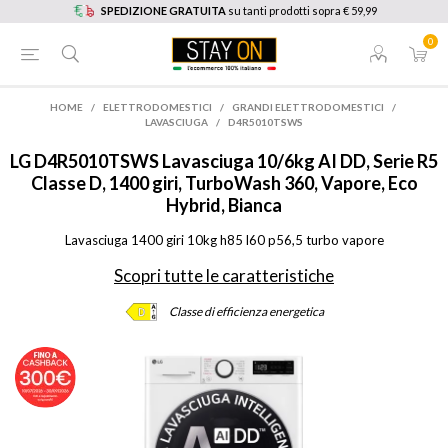
SPEDIZIONE GRATUITA
su tanti prodotti sopra € 59,99
0
HOME
/
ELETTRODOMESTICI
/
GRANDI ELETTRODOMESTICI
/
LAVASCIUGA
/
D4R5010TSWS
LG
D4R5010TSWS Lavasciuga 10/6kg AI DD, Serie R5
Classe D, 1400 giri, TurboWash 360, Vapore, Eco
Hybrid, Bianca
Lavasciuga 1400 giri 10kg h85 l60 p56,5 turbo vapore
Scopri tutte le caratteristiche
Classe di efficienza energetica