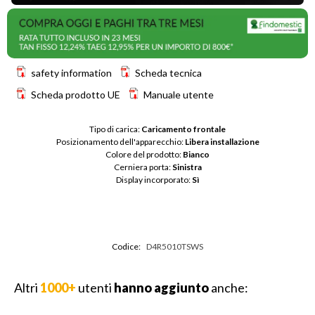
safety information
Scheda tecnica
Scheda prodotto UE
Manuale utente
Tipo di carica: 
Caricamento frontale
Posizionamento dell'apparecchio: 
Libera installazione
Colore del prodotto: 
Bianco
Cerniera porta: 
Sinistra
Display incorporato: 
Sì
Codice:
D4R5010TSWS
Altri
1000+
utenti
hanno aggiunto
anche: