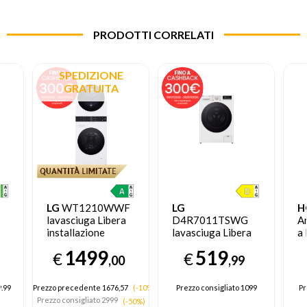
PRODOTTI CORRELATI
SPEDIZIONE
GRATUITA
LG
WT1210WWF
LG
H
lavasciuga Libera
D4R7011TSWG
A
a
installazione
lavasciuga Libera
a 
Caricamento
installazione
in
1499
519
€
€
frontale Bianco A
Caricamento
N
,00
,99
B
frontale Nero,
I
Bianco D
.99
Prezzo precedente 1676,57
(-10%)
Prezzo consigliato
1099
Pr
Prezzo consigliato
2999
(-50%)