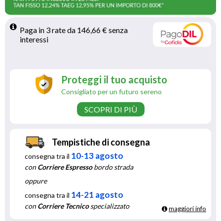
Paga in 3 rate da 146,66 € senza 
interessi 
Proteggi il tuo acquisto
Consigliato per un futuro sereno
SCOPRI DI PIÙ
Tempistiche di consegna
10-13 agosto
consegna tra il
con
Corriere Espresso
bordo strada
oppure
14-21 agosto
consegna tra il
con
Corriere Tecnico
specializzato
maggiori info