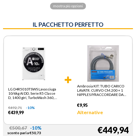
mostra più opzioni
IL PACCHETTO PERFETTO
Ambrosia KIT: TUBO CARICO
LG D4R5010TSWS Lavasciuga
LAVATR. CURVO CM.200 + 1
10/6kg AI DD, Serie R5 Classe
NIPPLES P/RACCORDARE DA
D, 1400 giri, TurboWash 360,
3/4" M.M IN PLASTICA
Vapore, Eco Hybrid, Bianca
€9,95
€
492,71
-10%
Alternative
€439,99
€
500,67
-10%
€449,94
sconto pari a
€
50,73