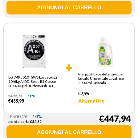
Pierpaoli Ekos detersivo per
LG D4R5010TSWS Lavasciuga
bucato Universale Lavatrice
10/6kg AI DD, Serie R5 Classe
2000 ml Lavanda
D, 1400 giri, TurboWash 360,
Vapore, Eco Hybrid, Bianca
€7,95
€
492,71
-10%
Alternative
€439,99
€
500,26
-10%
€447,94
sconto pari a
€
52,32