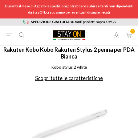
Durante il mese di Agosto le spedizioni potrebbero subire ritardi non dipendenti
da StayON, ci scusiamo per eventuali disagi arrecati
SPEDIZIONE GRATUITA
su tanti prodotti sopra € 59,99
0
HOME
/
INFORMATICA
/
TABLET E E-BOOK READER
/
ACCESSORI TABLET E EBOOK
/
KOBOSTYLUS2WHT
Rakuten Kobo
Kobo Rakuten Stylus 2 penna per PDA
Bianca
Kobo stylus 2 white
Scopri tutte le caratteristiche