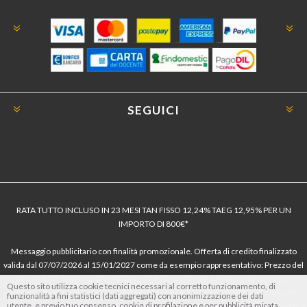
SEGUICI
RATA TUTTO INCLUSO IN 23 MESI TAN FISSO 12,24% TAEG 12,95% PER UN
IMPORTO DI 800€*
Messaggio pubblicitario con finalità promozionale. Offerta di credito finalizzato
valida dal 07/07/2026 al 15/01/2027 come da esempio rappresentativo: Prezzo del
bene € 800, Tan fisso 12,24% Taeg 12,95%, in 23 rate da € 40 costi accessori
Questo sito utilizza cookie tecnici necessari al corretto funzionamento, di
dell’offerta azzerati. Importo totale del credito € 800. Importo totale dovuto dal
funzionalità a fini statistici (dati aggregati) con anonimizzazione dei dati
utente, e previo tuo consenso, cookie di profilazione e per pubblicità mirata.
Consumatore € 920. Decorrenza media della prima rata a 90 giorni. Al fine di gestire