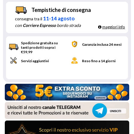
Tempistiche di consegna
11-14 agosto
consegna tra il
con
Corriere Espresso
bordo strada
maggiori info
Spedizione gratuita su
Garanzia inclusa 24 mesi
tanti prodotti sopra i
€59,99
Servizi aggiuntivi
Reso fino a 14 giorni