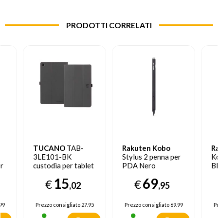
PRODOTTI CORRELATI
TUCANO
TAB-
Rakuten Kobo
R
3LE101-BK
Stylus 2 penna per
K
er
custodia per tablet
PDA Nero
B
e
25,6 cm (10.1")
15
69
€
€
Custodia a libro
,02
,95
Nero
99
Prezzo consigliato
27.95
Prezzo consigliato
69.99
P