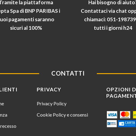
Tramite la piattaforma
Hai bisogno di aiuto
pta Spa di BNP PARIBAS i
Contattaci via chat op
tuoi pagamenti saranno
chiamaci: 051-19873
sicuri al 100%
tutti i giorni h24
CONTATTI
LIENTI
PRIVACY
OPZIONI D
PAGAMEN
ine
Privacy Policy
enza
Cookie Policy e consensi
i recesso