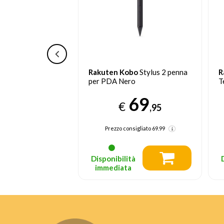
bo
Stylus 2 penna
Rakuten Kobo
Kobo
R
ro
Telecomando Bluetooth
S
C
69
21
€
,95
,09
nsigliato
69.99
Prezzo consigliato
29.99
tà
Disponibilità
a
immediata