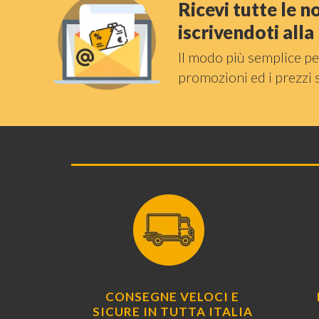
Ricevi tutte le 
iscrivendoti all
Il modo più semplice pe
promozioni ed i prezzi 
CONSEGNE VELOCI E
SICURE IN TUTTA ITALIA