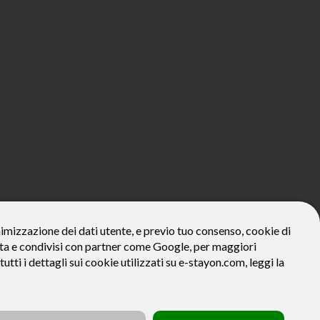
800€*
onimizzazione dei dati utente, e previo tuo consenso, cookie di
zzata e condivisi con partner come Google, per maggiori
ivo: Prezzo del bene € 800, Tan fisso 12,24% Taeg 12,95%, in 23
la prima rata a 90 giorni. Al fine di gestire le tue spese in modo
tutti i dettagli sui cookie utilizzati su e-stayon.com, leggi la
tte le condizioni economiche e contrattuali, facendo riferimento
venditore (StayON) opera quale intermediario del credito per