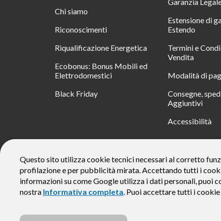
Garanzia Legal
Chi siamo
Estensione di g
Riconoscimenti
Estendo
Riqualificazione Energetica
Termini e Condi
Vendita
Ecobonus: Bonus Mobili ed
Elettrodomestici
Modalità di pa
Black Friday
Consegne, spedi
Aggiuntivi
Accessibilità
RATA
Questo sito utilizza cookie tecnici necessari al corretto funz
profilazione e per pubblicità mirata. Accettando tutti i cook
Messaggio pubblicitario con finalità promozionale. Offerta di 
rate da € 40 costi accessori dell’offerta azzerati. Importo total
informazioni su come Google utilizza i dati personali, puoi c
responsabile e di conoscere eventuali altre offerte disponibili
nostra
Informativa completa
. Puoi accettare tutti i cooki
alle Informazioni Europee di Base sul Credito ai Consumator