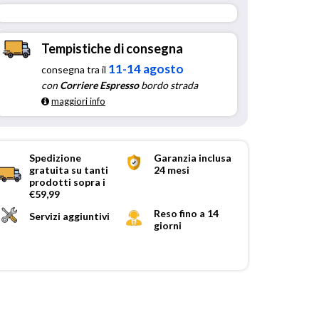
Tempistiche di consegna
11-14 agosto
consegna tra il
con
Corriere Espresso
bordo strada
maggiori info
Spedizione
Garanzia inclusa
gratuita su tanti
24 mesi
prodotti sopra i
€59,99
Reso fino a 14
Servizi aggiuntivi
giorni