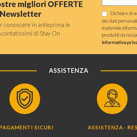
nostre migliori OFFERTE
a Newsletter
Dichiaro di a
dei dati personal
r conoscere in anteprima le
materiale informat
scontatissimi di Stay On
prodotti da noi p
informativa priv
ASSISTENZA
PAGAMENTI SICURI
ASSISTENZA - RES