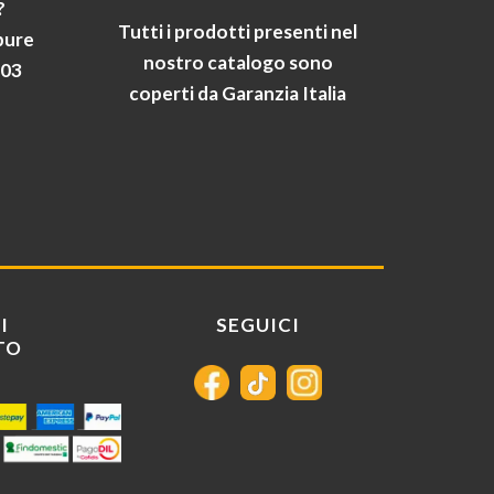
?
Tutti i prodotti presenti nel
pure
nostro catalogo sono
903
coperti da Garanzia Italia
I
SEGUICI
TO