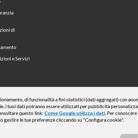
e
aranzia
zioni di
gamento
zioni e Servizi
 TUTTO INCLUSO IN 23 MESI TAN FISSO 12,24% TAEG 12,95% PER UN IMPORTO DI 
ionamento, di funzionalità a fini statistici (dati aggregati) con an
ie, i tuoi dati potranno essere utilizzati per pubblicità personali
credito finalizzato valida dal 07/07/2026 al 15/01/2027 come da esempio rappresentat
e del credito € 800. Importo totale dovuto dal Consumatore € 920. Decorrenza media del
onsultare questo link:
Come Google utilizza i dati
. Per conoscere 
, Findomestic ti ricorda, prima di sottoscrivere il contratto, di prendere visione di tu
e o gestire le tue preferenze cliccando su "Configura cookie".
i (IEBCC) nel percorso online. Salvo approvazione di Findomestic Banca S.p.A.. Il ri
Findomestic Banca S.p.A., non in esclusiva.