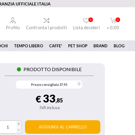
ANZIA UFFICIALE ITALIA
0
0
Profilo
Confronta i prodotti
Lista desideri
0,00
€
OCHI
TEMPO LIBERO
CAFFE'
PET SHOP
BRAND
BLOG
PRODOTTO DISPONIBILE
Prezzo consigliato
37,95
33
€
,85
IVA inclusa
i
h