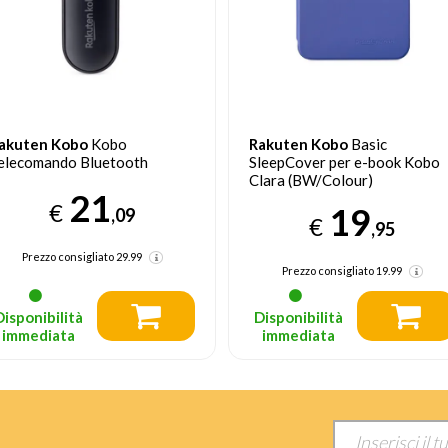
akuten Kobo
Basic
Rakuten Kobo
Kobo
leepCover per e-book Kobo
Telecomando Bluetooth white
lara (BW/Colour)
29
€
19
,99
€
,95
Prezzo consigliato
19.99
Disponibilità
Disponibilità
immediata
immediata