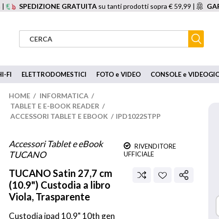
 |
SPEDIZIONE GRATUITA
su tanti prodotti sopra € 59,99 |
GAR
I-FI
ELETTRODOMESTICI
FOTO e VIDEO
CONSOLE e VIDEOGI
HOME
/
INFORMATICA
/
TABLET E E-BOOK READER
/
ACCESSORI TABLET E EBOOK
/
IPD1022STPP
Accessori Tablet e eBook
RIVENDITORE
TUCANO
UFFICIALE
TUCANO
Satin 27,7 cm
(10.9") Custodia a libro
Viola, Trasparente
Custodia ipad 10,9" 10th gen