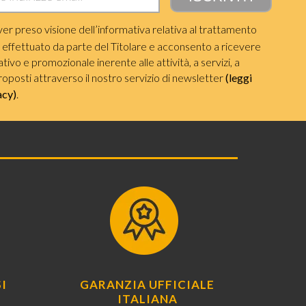
ver preso visione dell’informativa relativa al trattamento
i effettuato da parte del Titolare e acconsento a ricevere
ivo e promozionale inerente alle attività, a servizi, a
roposti attraverso il nostro servizio di newsletter
(leggi
acy)
.
I
GARANZIA UFFICIALE
ITALIANA