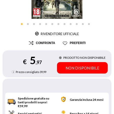
RIVENDITORE UFFICIALE
CONFRONTA
PREFERITI
5
PRODOTTO NON DISPONIBILE
€
,97
NON DISPONIBILE
Prezzo consigliato
39,99
Spedizione gratuita su
Garanzia inclusa 24 mesi
tanti prodotti sopra i
€59,99
Servizi aggiuntivi
Reso fino a 14 giorni