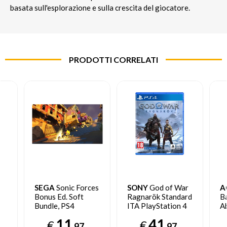
basata sull'esplorazione e sulla crescita del giocatore.
PRODOTTI CORRELATI
SEGA
Sonic Forces
SONY
God of War
A
Bonus Ed. Soft
Ragnarök Standard
Ba
Bundle, PS4
ITA PlayStation 4
A
In
11
41
€
€
Pl
,97
,97