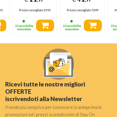
95
Prezzo consigliato
19.95
Prezzo consigliato
70.99
P
Disponibilità
Disponibilità
Disp
immediata
immediata
im
Ricevi tutte le nostre migliori
OFFERTE
iscrivendoti alla Newsletter
Il modo più semplice per conoscere in anteprima le
promozioni ed i prezzi scontatissimi di Stay On