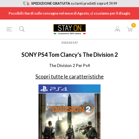
SPEDIZIONE GRATUITA
su tanti prodotti sopra € 59,99
Possibili ritardi sulle consegne nel mese di Agosto, ci scusiamo per il disagio
0
HOME
/
CONSOLE E VIDEOGIOCHI
/
PLAYSTATION 4: CONSOLE, GIOCHI E ACCESSORI
/
GIOCHI PLAYSTATION 4
/
300103147
SONY
PS4 Tom Clancy's The Division 2
The Division 2 Per Ps4
Scopri tutte le caratteristiche