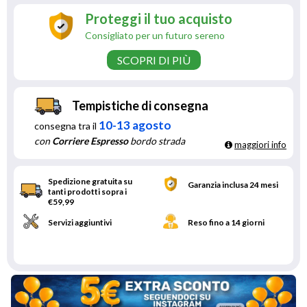
Proteggi il tuo acquisto
Consigliato per un futuro sereno
SCOPRI DI PIÙ
Tempistiche di consegna
10-13 agosto
consegna tra il
con
Corriere Espresso
bordo strada
maggiori info
Spedizione gratuita su
Garanzia inclusa 24 mesi
tanti prodotti sopra i
€59,99
Servizi aggiuntivi
Reso fino a 14 giorni