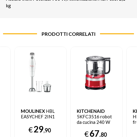
kg
PRODOTTI CORRELATI
MOULINEX
HBL
KITCHENAID
K
EASYCHEF 2IN1
5KFC3516 robot
H
da cucina 240 W
fr
29
0,83 L Rosso
Fr
€
,90
67
€
i
,80