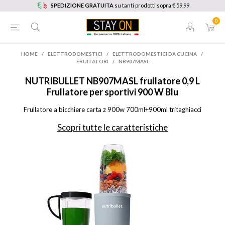
SPEDIZIONE GRATUITA
su tanti prodotti sopra € 59,99
0
HOME
/
ELETTRODOMESTICI
/
ELETTRODOMESTICI DA CUCINA
/
FRULLATORI
/
NB907MASL
NUTRIBULLET
NB907MASL frullatore 0,9 L
Frullatore per sportivi 900 W Blu
Frullatore a bicchiere carta z 900w 700ml+900ml tritaghiacci
Scopri tutte le caratteristiche