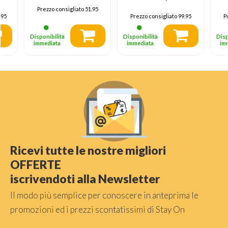
Gr
Prezzo consigliato
51.95
T
.95
Prezzo consigliato
99.95
P
B
Disponibilità
Disponibilità
Disp
immediata
immediata
im
Ricevi tutte le nostre migliori
OFFERTE
iscrivendoti alla Newsletter
Il modo più semplice per conoscere in anteprima le
promozioni ed i prezzi scontatissimi di Stay On