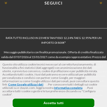
SEGUICI
RATA TUTTO INCLUSO IN 23 MESI TAN FISSO 12,24% TAEG 12,95% PER UN
IMPORTO DI 800€*
Messaggio pubblicitario con finalità promozionale. Offerta di credito finalizzato
valida dal 07/07/2026 al 15/01/2027 come da esempio rappresentativo: Prezzo del
bene € 800, Tan fisso 12,24% Taeg 12,95%, in 23 rate da € 40 costi accessori
Questo sito utilizza cookie tecnici necessari al corretto funzionamento, di
dell’offerta azzerati. Importo totale del credito € 800. Importo totale dovuto dal
funzionalità a fini statistici (dati aggregati) con anonimizzazione dei dati
utente, e previo tuo consenso, cookie di profilazione e per pubblicità mirata.
Consumatore € 920. Decorrenza media della prima rata a 90 giorni. Al fine di gestire
Accettando tutti i cookie, i tuoi dati potranno essere utilizzati per pubblicità
le tue spese in modo responsabile e di conoscere eventuali altre offerte disponibili,
personalizzata e condivisi con partner come Google, per maggiori
Findomestic ti ricorda, prima di sottoscrivere il contratto, di prendere visione di
informazioni su come Google utilizza i dati personali, puoi consultare questo
link:
Come Google utilizza i dati
. Per conoscere tutti i dettagli sui cookie
tutte le condizioni economiche e contrattuali, facendo riferimento alle Informazioni
utilizzati su e-stayon.com, leggi la nostra
Informativa completa
. Puoi
Europee di Base sul Credito ai Consumatori (IEBCC) nel percorso online. Salvo
accettare tutti i cookie o gestire le tue preferenze cliccando su "Configura
cookie".
approvazione di Findomestic Banca S.p.A.. Il rivenditore (StayON) opera quale
intermediario del credito per Findomestic Banca S.p.A., non in esclusiva.
Accetta tutti