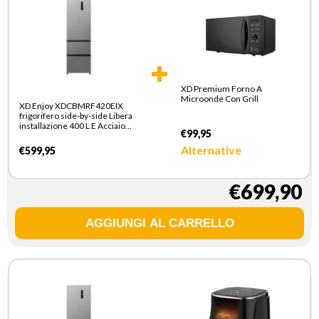
XD Premium Forno A
Microonde Con Grill
XD Enjoy XDCBMRF420EIX
frigorifero side-by-side Libera
installazione 400 L E Acciaio
€99,95
inox
Alternative
€599,95
€699,90