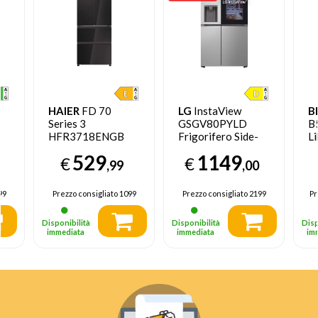
HAIER
FD 70
LG
InstaView
B
Series 3
GSGV80PYLD
B
HFR3718ENGB
Frigorifero Side-
Li
frigorifero side-
by-Side , Classe D,
in
529
1149
€
€
by-side Libera
635L, Wi-Fi, Con
C 
,99
,00
installazione 402 L
allaccio
E Nero
99
Prezzo consigliato
1099
Prezzo consigliato
2199
Pr
Disponibilità
Disponibilità
Disp
immediata
immediata
im