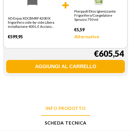
Pierpaoli Ekos Igienizzante
Frigorifero/Congelatore
XD Enjoy XDCBMRF420EIX
Spruzzo 750 ml
frigorifero side-by-side Libera
installazione 400 L E Acciaio
€5,59
inox
Alternative
€599,95
€605,54
INFO PRODOTTO
SCHEDA TECNICA