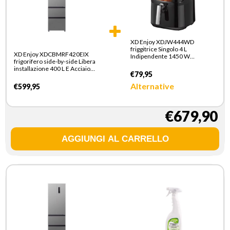
XD Enjoy XDJW444WD
friggitrice Singolo 4 L
XD Enjoy XDCBMRF420EIX
Indipendente 1450 W
frigorifero side-by-side Libera
Friggitrice ad aria calda Nero
installazione 400 L E Acciaio
€79,95
inox
Alternative
€599,95
€679,90