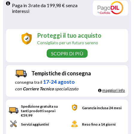
Paga in 3 rate da 199,98 € senza 
interessi 
Proteggi il tuo acquisto
Consigliato per un futuro sereno
SCOPRI DI PIÙ
Tempistiche di consegna
17-24 agosto
consegna tra il
con
Corriere Tecnico
specializzato
maggiori info
Spedizione gratuita su
Garanzia inclusa 24 mesi
tanti prodotti sopra i
€59,99
Servizi aggiuntivi
Reso fino a 14 giorni