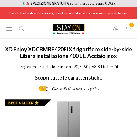
SPEDIZIONE GRATUITA
su tanti prodotti sopra € 59,99
Possibili ritardi sulle consegne nel mese di Agosto, ci scusiamo per il disagio
0
HOME
/
ELETTRODOMESTICI
/
GRANDI ELETTRODOMESTICI
/
FRIGORIFERI
/
XDCBMRF420EIX
XD Enjoy
XDCBMRF420EIX frigorifero side-by-side
Libera installazione 400 L E Acciaio inox
Frigorifero french door inox h190,5 l60 p63,8 kitchen fit
Scopri tutte le caratteristiche
Classe di efficienza energetica