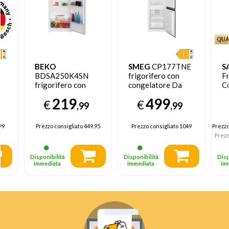
BEKO
SMEG
CP177TNE
S
BDSA250K4SN
frigorifero con
Fr
frigorifero con
congelatore Da
C
congelatore Da
incasso 254 L E
In
219
499
€
€
a
incasso 220 L E
Bianco
A
,99
,99
Bianco
To
99
Prezzo consigliato
449.95
Prezzo consigliato
1049
Prezz
Prezz
Disponibilità
Disponibilità
Disp
immediata
immediata
im