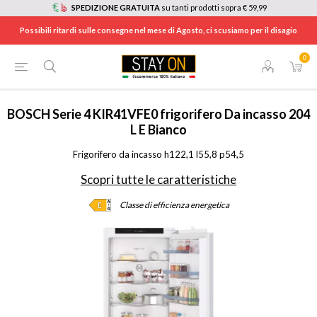
SPEDIZIONE GRATUITA
su tanti prodotti sopra € 59,99
Possibili ritardi sulle consegne nel mese di Agosto, ci scusiamo per il disagio
0
HOME
/
ELETTRODOMESTICI
/
ELETTRODOMESTICI DA INCASSO
/
FRIGORIFERI DA INCASSO
/
KIR41VFE0
BOSCH
Serie 4 KIR41VFE0 frigorifero Da incasso 204
L E Bianco
Frigorifero da incasso h122,1 l55,8 p54,5
Scopri tutte le caratteristiche
Classe di efficienza energetica