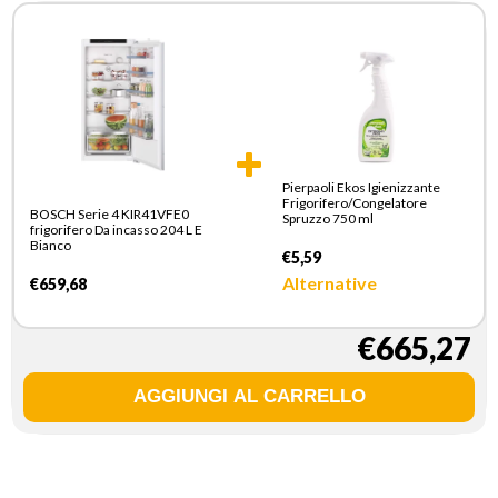
Pierpaoli Ekos Igienizzante
Frigorifero/Congelatore
BOSCH Serie 4 KIR41VFE0
Spruzzo 750 ml
frigorifero Da incasso 204 L E
Bianco
€5,59
Alternative
€659,68
€665,27