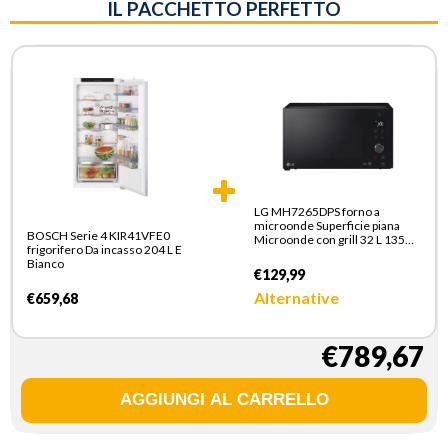
IL PACCHETTO PERFETTO
LG MH7265DPS forno a
microonde Superficie piana
BOSCH Serie 4 KIR41VFE0
Microonde con grill 32 L 1350
frigorifero Da incasso 204 L E
W Nero
Bianco
€129,99
Alternative
€659,68
€789,67