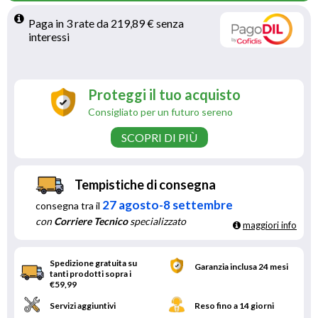
Paga in 3 rate da 219,89 € senza 
interessi 
Proteggi il tuo acquisto
Consigliato per un futuro sereno
SCOPRI DI PIÙ
Tempistiche di consegna
27 agosto-8 settembre
consegna tra il
con
Corriere Tecnico
specializzato
maggiori info
Spedizione gratuita su
Garanzia inclusa 24 mesi
tanti prodotti sopra i
€59,99
Servizi aggiuntivi
Reso fino a 14 giorni