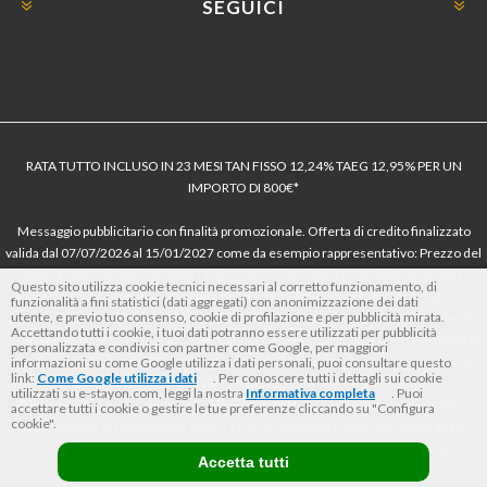
SEGUICI
RATA TUTTO INCLUSO IN 23 MESI TAN FISSO 12,24% TAEG 12,95% PER UN
IMPORTO DI 800€*
Messaggio pubblicitario con finalità promozionale. Offerta di credito finalizzato
valida dal 07/07/2026 al 15/01/2027 come da esempio rappresentativo: Prezzo del
bene € 800, Tan fisso 12,24% Taeg 12,95%, in 23 rate da € 40 costi accessori
Questo sito utilizza cookie tecnici necessari al corretto funzionamento, di
dell’offerta azzerati. Importo totale del credito € 800. Importo totale dovuto dal
funzionalità a fini statistici (dati aggregati) con anonimizzazione dei dati
utente, e previo tuo consenso, cookie di profilazione e per pubblicità mirata.
Consumatore € 920. Decorrenza media della prima rata a 90 giorni. Al fine di gestire
Accettando tutti i cookie, i tuoi dati potranno essere utilizzati per pubblicità
le tue spese in modo responsabile e di conoscere eventuali altre offerte disponibili,
personalizzata e condivisi con partner come Google, per maggiori
Findomestic ti ricorda, prima di sottoscrivere il contratto, di prendere visione di
informazioni su come Google utilizza i dati personali, puoi consultare questo
link:
Come Google utilizza i dati
. Per conoscere tutti i dettagli sui cookie
tutte le condizioni economiche e contrattuali, facendo riferimento alle Informazioni
utilizzati su e-stayon.com, leggi la nostra
Informativa completa
. Puoi
Europee di Base sul Credito ai Consumatori (IEBCC) nel percorso online. Salvo
accettare tutti i cookie o gestire le tue preferenze cliccando su "Configura
cookie".
approvazione di Findomestic Banca S.p.A.. Il rivenditore (StayON) opera quale
intermediario del credito per Findomestic Banca S.p.A., non in esclusiva.
Accetta tutti