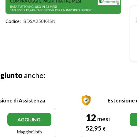
Codice:
BDSA250K4SN
ggiunto
anche:
sione di Assistenza
Estensione 
12
mesi
AGGIUNGI
52
,95
€
Maggiori info