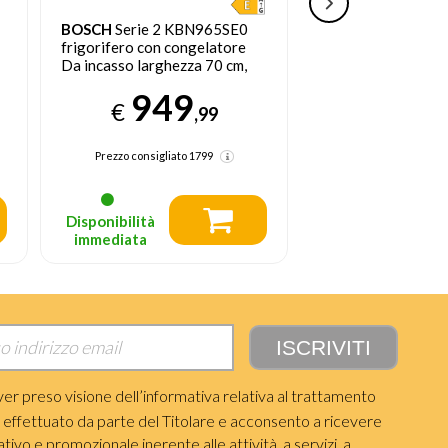
BOSCH
Serie 2 KBN965SE0
BEKO
BCHA275K
frigorifero con congelatore
frigorifero con co
Da incasso larghezza 70 cm,
Da incasso 255 L E
383 L E Bianco
949
46
€
€
,99
Prezzo consigliato
1799
Prezzo consigliato
Disponibilità
Disponibile in
immediata
7‑10 giorni
ver preso visione dell’informativa relativa al trattamento
i effettuato da parte del Titolare e acconsento a ricevere
ivo e promozionale inerente alle attività, a servizi, a