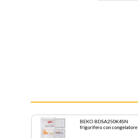
BEKO BDSA250K4SN
frigorifero con congelator
incasso 220 L E Bianco