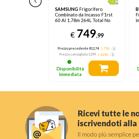
7TNE frigorifero
SAMSUNG
Frigorifero
B
tore Da incasso
Combinato da Incasso F1rst
F
nco
60 AI 1.78m 264L Total No
i
Frost
E
499
749
€
,99
,99
nsigliato
1049
Prezzo precedente 812,74
(-7%)
Prezzo consigliato
1299
(-42%)
tà
Disponibilità
a
immediata
Ricevi tutte le 
iscrivendoti all
Il modo più semplice pe