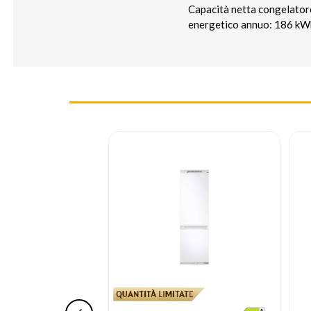
Capacità netta congelatore
energetico annuo: 186 kWh
ONE GRATUITA