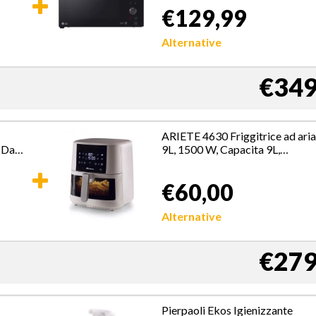
W Nero
€129,99
Alternative
€349
ARIETE 4630 Friggitrice ad ari
e Da
9L, 1500 W, Capacita 9L,
Capacita di cottura 3,5kg, 8
programmi preimpostati,
€60,00
Temperatura fino a 200°,
Cestello trasparente per
controllo cottura, Bianco
Alternative
€279
Pierpaoli Ekos Igienizzante