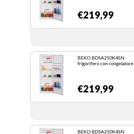
€219,99
BEKO BDSA250K4SN
frigorifero con congelator
incasso 220 L E Bianco
€219,99
BEKO BDSA250K4SN