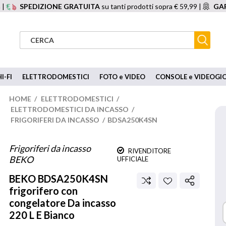
 |
SPEDIZIONE GRATUITA
su tanti prodotti sopra € 59,99 |
GAR
I-FI
ELETTRODOMESTICI
FOTO e VIDEO
CONSOLE e VIDEOGI
HOME
/
ELETTRODOMESTICI
/
ELETTRODOMESTICI DA INCASSO
/
FRIGORIFERI DA INCASSO
/
BDSA250K4SN
Frigoriferi da incasso
RIVENDITORE
BEKO
UFFICIALE
BEKO
BDSA250K4SN
frigorifero con
congelatore Da incasso
220 L E Bianco