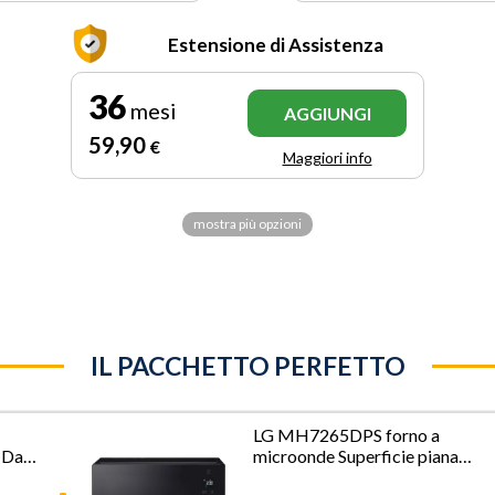
Estensione di Assistenza
36
mesi
AGGIUNGI
59
,90
€
Maggiori info
mostra più opzioni
IL PACCHETTO PERFETTO
LG MH7265DPS forno a
e Da
microonde Superficie piana
Microonde con grill 32 L 1350