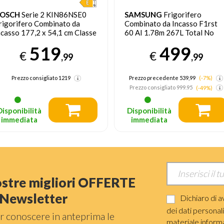
OSCH
Serie 2 KIN86NSE0
SAMSUNG
Frigorifero
rigorifero Combinato da
Combinato da Incasso F1rst
ncasso 177,2 x 54,1 cm Classe
60 AI 1.78m 267L Total No
Frost
519
499
€
€
,99
,99
Prezzo consigliato
1219
Prezzo precedente 539,99
(-7%)
Prezzo consigliato
999.95
(-49%)
Disponibilità
Disponibilità
immediata
immediata
nostre migliori OFFERTE
a Newsletter
Dichiaro di a
dei dati personal
r conoscere in anteprima le
materiale informat