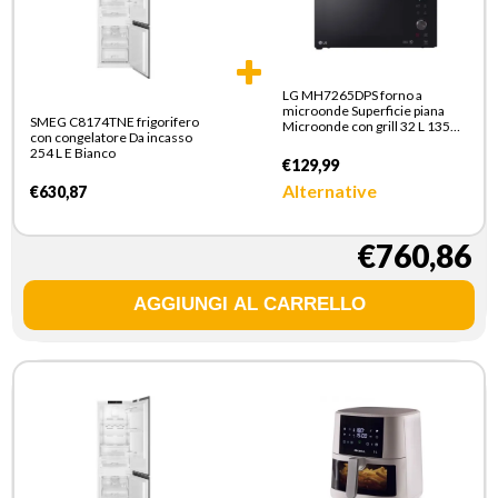
LG MH7265DPS forno a
microonde Superficie piana
SMEG C8174TNE frigorifero
Microonde con grill 32 L 1350
con congelatore Da incasso
W Nero
254 L E Bianco
€129,99
Alternative
€630,87
€760,86