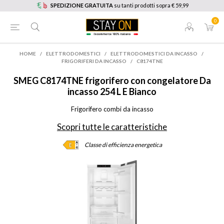
SPEDIZIONE GRATUITA
su tanti prodotti sopra € 59,99
0
HOME
/
ELETTRODOMESTICI
/
ELETTRODOMESTICI DA INCASSO
/
FRIGORIFERI DA INCASSO
/
C8174TNE
SMEG
C8174TNE frigorifero con congelatore Da
incasso 254 L E Bianco
Frigorifero combi da incasso
Scopri tutte le caratteristiche
Classe di efficienza energetica