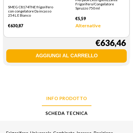
Frigorifero/Congelatore
SMEG C8174TNE frigorifero
Spruzzo 750 ml
con congelatore Da incasso
254 L E Bianco
€5,59
Alternative
€630,87
€636,46
INFO PRODOTTO
SCHEDA TECNICA
Frigorifero, Universale, Combinato, Incasso, Posizione