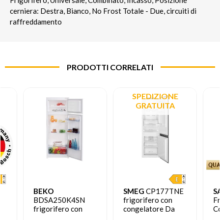
cerniera: Destra, Bianco, No Frost Totale - Due, circuiti di
raffreddamento
PRODOTTI CORRELATI
SPEDIZIONE
GRATUITA
BEKO
SMEG
CP177TNE
S
BDSA250K4SN
frigorifero con
Fr
frigorifero con
congelatore Da
C
congelatore Da
incasso 254 L E
In