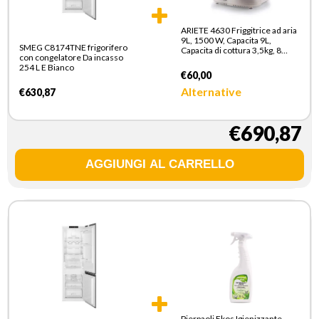
ARIETE 4630 Friggitrice ad aria
9L, 1500 W, Capacita 9L,
SMEG C8174TNE frigorifero
Capacita di cottura 3,5kg, 8
con congelatore Da incasso
programmi preimpostati,
254 L E Bianco
Temperatura fino a 200°,
€60,00
Cestello trasparente per
controllo cottura, Bianco
Alternative
€630,87
€690,87
Pierpaoli Ekos Igienizzante