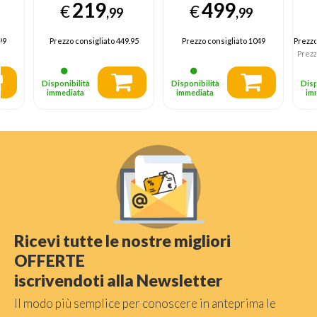
219
499
€
€
a
incasso 220 L E
Bianco
A
,99
,99
Bianco
To
99
Prezzo consigliato
449.95
Prezzo consigliato
1049
Prezz
Prezz
Disponibilità
Disponibilità
Disp
immediata
immediata
im
Ricevi tutte le nostre migliori
OFFERTE
iscrivendoti alla Newsletter
Il modo più semplice per conoscere in anteprima le