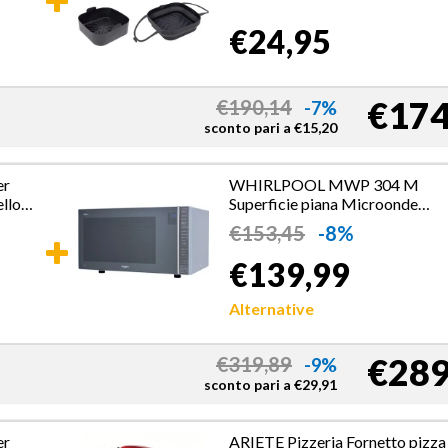
€24,95
€174
€
190,14
-7%
sconto pari a
€
15,20
er
WHIRLPOOL MWP 304 M
ello
Superficie piana Microonde
combinato 30 L 900 W Specchi
€
153,45
-8%
€139,99
Alternative
€289
€
319,89
-9%
sconto pari a
€
29,91
er
ARIETE Pizzeria Fornetto pizza