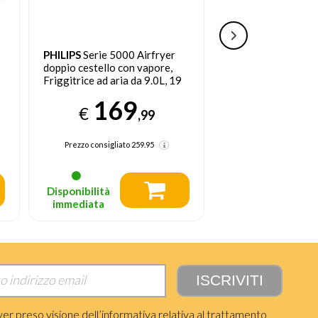
PHILIPS
Serie 5000 Airfryer
De’Longhi
DeLong
doppio cestello con vapore,
Singolo Indipende
p
Friggitrice ad aria da 9.0L, 19
Friggitrice Bianco
metodi di cottura, Pulizia
169
15
cestello automatica, App
€
€
,99
ricette, NA555/00
Prezzo consigliato
259.95
Prezzo consigliato
Disponibilità
Disponibilità
immediata
immediata
ver preso visione dell’informativa relativa al trattamento