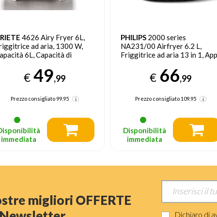
RIETE
4626 Airy Fryer 6L,
PHILIPS
2000 series
riggitrice ad aria, 1300 W,
NA231/00 Airfryer 6.2 L,
apacità 6L, Capacità di
Friggitrice ad aria 13 in 1, Ap
ottura 2,5kg, 8 programmi
ricettario
49
66
reimpostati, Temperatura fino
€
€
,99
,99
 200°, Cestello trasparente
er controllo cottura
Prezzo consigliato
99.95
Prezzo consigliato
109.95
Disponibilità
Disponibilità
immediata
immediata
nostre migliori OFFERTE
a Newsletter
Dichiaro di a