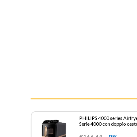
PHILIPS 4000 series Airfry
Serie 4000 con doppio cest
verticale
€
166,44
-9%