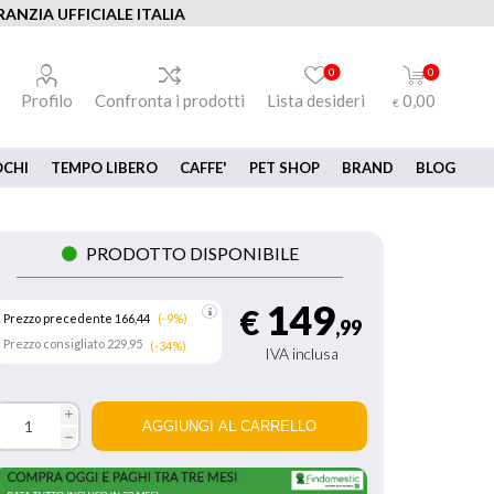
ANZIA UFFICIALE ITALIA
0
0
Profilo
Confronta i prodotti
Lista desideri
0,00
€
OCHI
TEMPO LIBERO
CAFFE'
PET SHOP
BRAND
BLOG
PRODOTTO DISPONIBILE
149
€
Prezzo precedente 166,44
(-9%)
,99
Prezzo consigliato
229,95
(-34%)
IVA inclusa
i
h