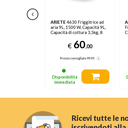
Easy Fry Mega
ARIETE
4630 Friggitrice ad
A
ad aria Coal Grey
aria 9L, 1500 W, Capacità 9L,
F
HF0
Capacità di cottura 3,5kg, 8
C
programmi preimpostati,
c
89
60
Temperatura fino a 200°,
p
€
,95
,00
Cestello trasparente per
a
controllo cottura, Bianco
p
dente 94,90
(-5%)
Prezzo consigliato
99.95
sigliato
189.95
tà
Disponibilità
a
immediata
Ricevi tutte le 
iscrivendoti all