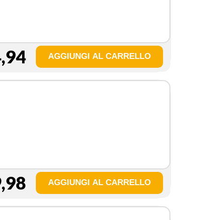
,94
o
,98