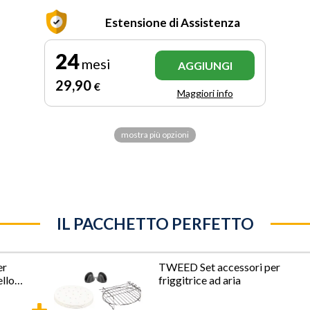
Estensione di Assistenza
24
mesi
AGGIUNGI
29
,90
€
Maggiori info
mostra più opzioni
IL PACCHETTO PERFETTO
er
TWEED Set accessori per
ello
friggitrice ad aria