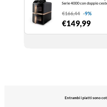
Serie 4000 con doppio cest
verticale
€
166,44
-9%
€149,99
Entrambi i piatti sono c