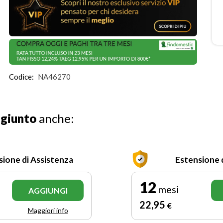
Codice:
NA46270
ggiunto
anche:
sione di Assistenza
Estensione 
12
mesi
AGGIUNGI
22
,95
€
Maggiori info