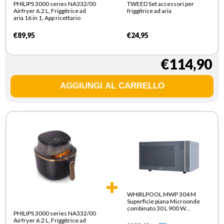
PHILIPS 3000 series NA332/00
TWEED Set accessori per
Airfryer 6.2 L, Friggitrice ad
friggitrice ad aria
aria 16 in 1, App ricettario
€89,95
€24,95
€114,90
WHIRLPOOL MWP 304 M
Superficie piana Microonde
combinato 30 L 900 W
PHILIPS 3000 series NA332/00
Specchio
Airfryer 6.2 L, Friggitrice ad