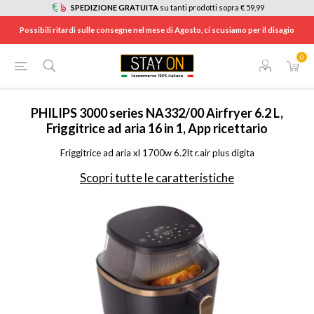
SPEDIZIONE GRATUITA
su tanti prodotti sopra € 59,99
Possibili ritardi sulle consegne nel mese di Agosto, ci scusiamo per il disagio
0
HOME
/
ELETTRODOMESTICI
/
ELETTRODOMESTICI DA CUCINA
/
FRIGGITRICI E FRIGGITRICI AD ARIA
/
NA33200
PHILIPS
3000 series NA332/00 Airfryer 6.2 L,
Friggitrice ad aria 16 in 1, App ricettario
Friggitrice ad aria xl 1700w 6.2lt r.air plus digita
Scopri tutte le caratteristiche