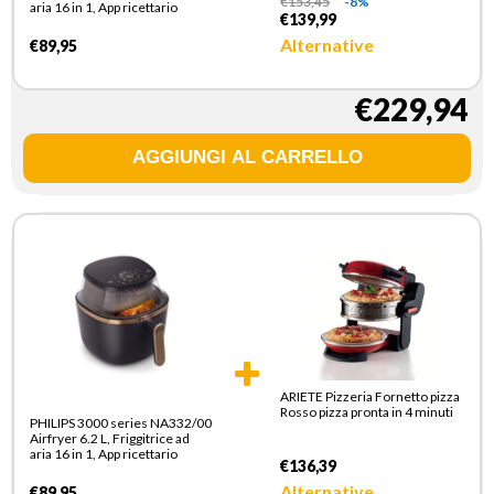
€
153,45
-8%
aria 16 in 1, App ricettario
€139,99
Alternative
€89,95
€229,94
ARIETE Pizzeria Fornetto pizza
Rosso pizza pronta in 4 minuti
PHILIPS 3000 series NA332/00
Airfryer 6.2 L, Friggitrice ad
aria 16 in 1, App ricettario
€136,39
Alternative
€89,95