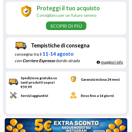
Proteggi il tuo acquisto
Consigliato per un futuro sereno
SCOPRI DI PIÙ
Tempistiche di consegna
11-14 agosto
consegna tra il
con
Corriere Espresso
bordo strada
maggiori info
Spedizione gratuita su
Garanzia inclusa 24 mesi
tanti prodotti sopra i
€59,99
Servizi aggiuntivi
Reso fino a 14 giorni