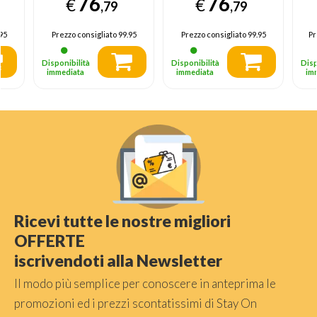
76
76
€
€
A
,79
,79
95
Prezzo consigliato
99.95
Prezzo consigliato
99.95
Pr
Disponibilità
Disponibilità
Disp
immediata
immediata
im
Ricevi tutte le nostre migliori
OFFERTE
iscrivendoti alla Newsletter
Il modo più semplice per conoscere in anteprima le
promozioni ed i prezzi scontatissimi di Stay On