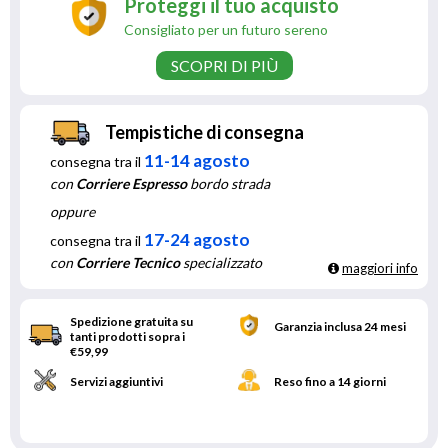
Proteggi il tuo acquisto
Consigliato per un futuro sereno
SCOPRI DI PIÙ
Tempistiche di consegna
11-14 agosto
consegna tra il
con
Corriere Espresso
bordo strada
oppure
17-24 agosto
consegna tra il
con
Corriere Tecnico
specializzato
maggiori info
Spedizione gratuita su
Garanzia inclusa 24 mesi
tanti prodotti sopra i
€59,99
Servizi aggiuntivi
Reso fino a 14 giorni