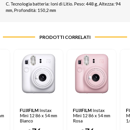
C. Tecnologia batteria: Ioni di Litio. Peso: 448 g, Altezza: 94
mm, Profondità: 150,2 mm
PRODOTTI CORRELATI
FUJIFILM
Instax
FUJIFILM
Instax
F
mm
Mini 12 86 x 54 mm
Mini 12 86 x 54 mm
M
Bianco
Rosa
1
Pi