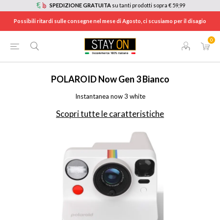
SPEDIZIONE GRATUITA
su tanti prodotti sopra € 59,99
Possibili ritardi sulle consegne nel mese di Agosto, ci scusiamo per il disagio
0
HOME
/
FOTO E VIDEO
/
FOTOCAMERE
/
FOTOCAMERE ISTANTANEE
/
PZ9155
POLAROID
Now Gen 3 Bianco
Instantanea now 3 white
Scopri tutte le caratteristiche