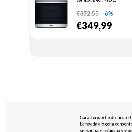
WOI4S8PM0SBXA
€
372,55
-6%
€349,99
Caratteristiche di questo 
Lampada alogena consente 
selezionare un'ampia varie