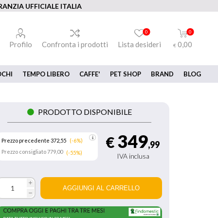
ANZIA UFFICIALE ITALIA
0
0
Profilo
Confronta i prodotti
Lista desideri
0,00
€
OCHI
TEMPO LIBERO
CAFFE'
PET SHOP
BRAND
BLOG
PRODOTTO DISPONIBILE
349
€
Prezzo precedente 372,55
(-6%)
,99
Prezzo consigliato
779,00
(-55%)
IVA inclusa
i
h