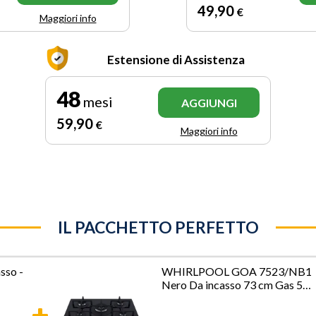
49
,90
€
Maggiori info
Estensione di Assistenza
48
mesi
AGGIUNGI
59
,90
€
Maggiori info
IL PACCHETTO PERFETTO
sso -
WHIRLPOOL GOA 7523/NB1
Nero Da incasso 73 cm Gas 5
Fornello(i)