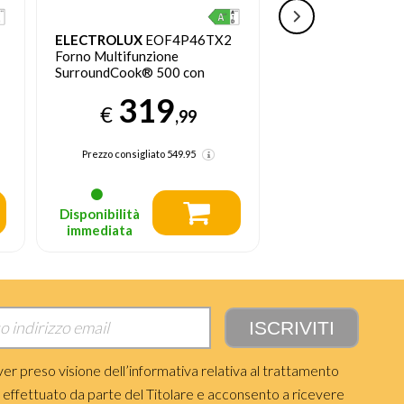
ELECTROLUX
EOF4P46TX2
ELECTROLUX
CO
Forno Multifunzione
L 2990 W A Acciai
SurroundCook® 500 con
inossidabile
pulizia pirolitica
319
29
€
€
,99
Prezzo consigliato
549.95
Prezzo consigliato
Disponibilità
Disponibile in
immediata
5‑7 giorni
ver preso visione dell’informativa relativa al trattamento
i effettuato da parte del Titolare e acconsento a ricevere