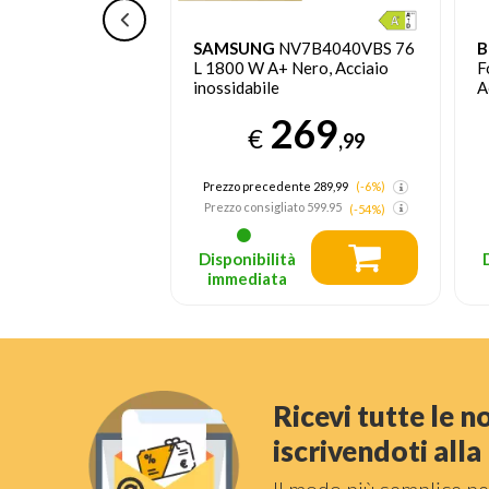
L
SAMSUNG
NV7B4040VBS 76
B
0SXA Forno
L 1800 W A+ Nero, Acciaio
F
e Inox 17 funzioni
inossidabile
A
Cook4 Steam+
349
269
t, Pirolisi +
€
,99
,99
ente 376,95
(-7%)
Prezzo precedente 289,99
(-6%)
liato
729
Prezzo consigliato
599.95
(-51%)
(-54%)
tà
Disponibilità
a
immediata
Ricevi tutte le 
iscrivendoti all