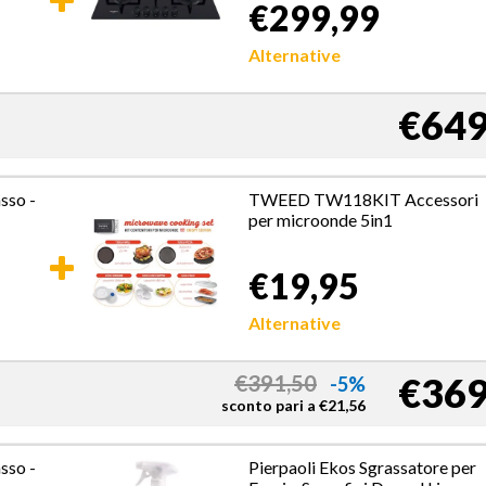
€299,99
Alternative
€649
sso -
TWEED TW118KIT Accessori
per microonde 5in1
€19,95
Alternative
€369
€
391,50
-5%
sconto pari a
€
21,56
sso -
Pierpaoli Ekos Sgrassatore per