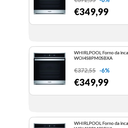
€349,99
WHIRLPOOL Forno da inca
WOI4S8PM0SBXA
€
372,55
-6%
€349,99
WHIRLPOOL Forno da inca