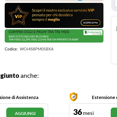
Codice:
WOI4S8PM0SBXA
ggiunto
anche:
sione di Assistenza
Estensione 
36
mesi
AGGIUNGI