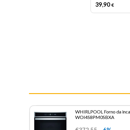
39
,90
€
WHIRLPOOL Forno da inca
WOI4S8PM0SBXA
€
372,55
-6%