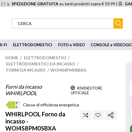
 |
SPEDIZIONE GRATUITA
su tanti prodotti sopra € 59,99 |
GAR
I-FI
ELETTRODOMESTICI
FOTO e VIDEO
CONSOLE e VIDEOGI
HOME
/
ELETTRODOMESTICI
/
ELETTRODOMESTICI DA INCASSO
/
FORNI DA INCASSO
/
WOI4S8PM0SBXA
Forni da incasso
RIVENDITORE
WHIRLPOOL
UFFICIALE
Classe di efficienza energetica
WHIRLPOOL
Forno da
incasso -
WOI4S8PM0SBXA