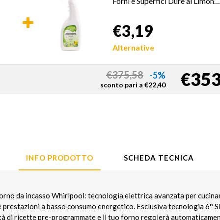
Forni e Superfici Dure al Limone
750 ml
€3,19
Alternative
€353
€
375,58
-5%
sconto pari a
€
22,40
INFO PRODOTTO
SCHEDA TECNICA
forno da incasso Whirlpool: tecnologia elettrica avanzata per cucina
prestazioni a basso consumo energetico. Esclusiva tecnologia 6° S
tà di ricette pre-programmate e il tuo forno regolerà automaticame