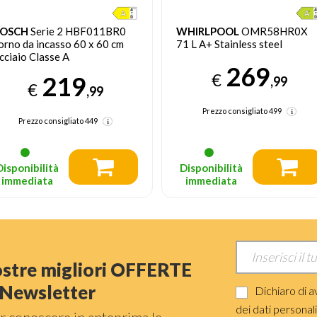
OSCH
Serie 2 HBF011BR0
WHIRLPOOL
OMR58HR0X
orno da incasso 60 x 60 cm
71 L A+ Stainless steel
cciaio Classe A
269
€
219
,99
€
,99
Prezzo consigliato
499
Prezzo consigliato
449
Disponibilità
Disponibilità
immediata
immediata
nostre migliori OFFERTE
a Newsletter
Dichiaro di a
dei dati personal