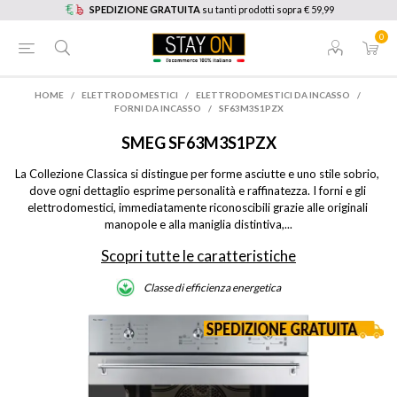
SPEDIZIONE GRATUITA
su tanti prodotti sopra € 59,99
0
HOME
/
ELETTRODOMESTICI
/
ELETTRODOMESTICI DA INCASSO
/
FORNI DA INCASSO
/
SF63M3S1PZX
SMEG
SF63M3S1PZX
La Collezione Classica si distingue per forme asciutte e uno stile sobrio, 
dove ogni dettaglio esprime personalità e raffinatezza. I forni e gli 
elettrodomestici, immediatamente riconoscibili grazie alle originali 
manopole e alla maniglia distintiva,...
Scopri tutte le caratteristiche
Classe di efficienza energetica