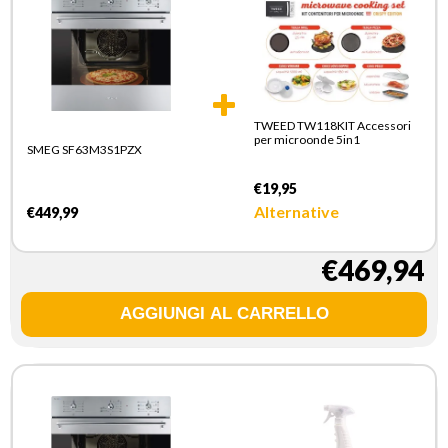
TWEED TW118KIT Accessori
per microonde 5in1
SMEG SF63M3S1PZX
€19,95
Alternative
€449,99
€469,94