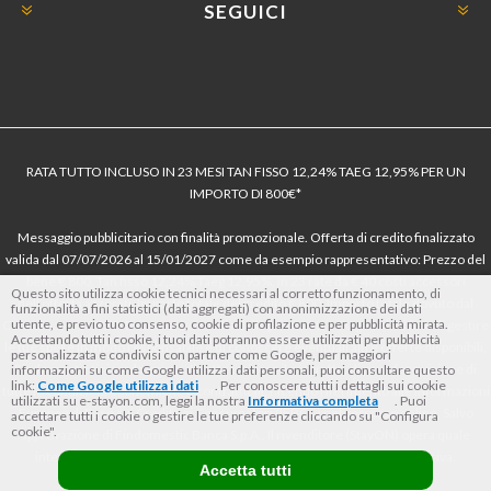
SEGUICI
RATA TUTTO INCLUSO IN 23 MESI TAN FISSO 12,24% TAEG 12,95% PER UN
IMPORTO DI 800€*
Messaggio pubblicitario con finalità promozionale. Offerta di credito finalizzato
valida dal 07/07/2026 al 15/01/2027 come da esempio rappresentativo: Prezzo del
bene € 800, Tan fisso 12,24% Taeg 12,95%, in 23 rate da € 40 costi accessori
Questo sito utilizza cookie tecnici necessari al corretto funzionamento, di
dell’offerta azzerati. Importo totale del credito € 800. Importo totale dovuto dal
funzionalità a fini statistici (dati aggregati) con anonimizzazione dei dati
utente, e previo tuo consenso, cookie di profilazione e per pubblicità mirata.
Consumatore € 920. Decorrenza media della prima rata a 90 giorni. Al fine di gestire
Accettando tutti i cookie, i tuoi dati potranno essere utilizzati per pubblicità
le tue spese in modo responsabile e di conoscere eventuali altre offerte disponibili,
personalizzata e condivisi con partner come Google, per maggiori
Findomestic ti ricorda, prima di sottoscrivere il contratto, di prendere visione di
informazioni su come Google utilizza i dati personali, puoi consultare questo
link:
Come Google utilizza i dati
. Per conoscere tutti i dettagli sui cookie
tutte le condizioni economiche e contrattuali, facendo riferimento alle Informazioni
utilizzati su e-stayon.com, leggi la nostra
Informativa completa
. Puoi
Europee di Base sul Credito ai Consumatori (IEBCC) nel percorso online. Salvo
accettare tutti i cookie o gestire le tue preferenze cliccando su "Configura
cookie".
approvazione di Findomestic Banca S.p.A.. Il rivenditore (StayON) opera quale
intermediario del credito per Findomestic Banca S.p.A., non in esclusiva.
Accetta tutti