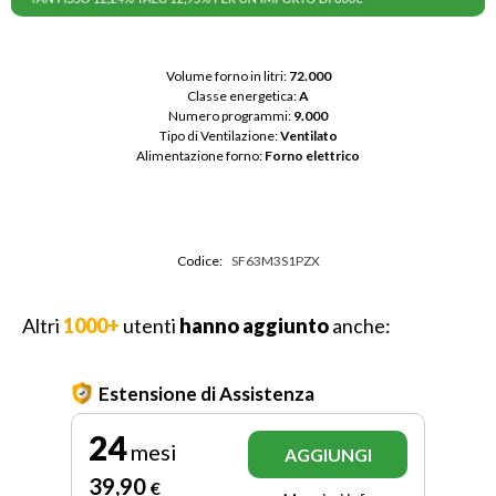
Volume forno in litri: 
72.000
Classe energetica: 
A
Numero programmi: 
9.000
Tipo di Ventilazione: 
Ventilato
Alimentazione forno: 
Forno elettrico
Codice:
SF63M3S1PZX
Altri
1000+
utenti
hanno aggiunto
anche:
Estensione di Assistenza
24
mesi
AGGIUNGI
39
,90
€