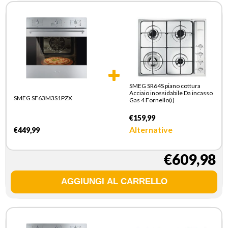
SMEG SR64S piano cottura
Acciaio inossidabile Da incasso
SMEG SF63M3S1PZX
Gas 4 Fornello(i)
€159,99
Alternative
€449,99
€609,98