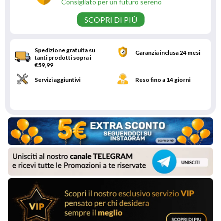
Consigliato per un futuro sereno
SCOPRI DI PIÙ
Spedizione gratuita su
Garanzia inclusa 24 mesi
tanti prodotti sopra i
€59,99
Servizi aggiuntivi
Reso fino a 14 giorni