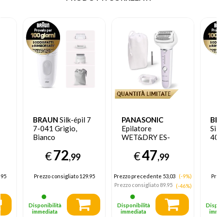
BRAUN
Silk-épil 7
PANASONIC
B
7-041 Grigio,
Epilatore
Si
Bianco
WET&DRY ES-
40
EY30
A
72
47
€
€
,99
,99
.95
Prezzo consigliato
129.95
Prezzo precedente 53,03
(-9%)
Pr
Prezzo consigliato
89.95
(-46%)
Disponibilità
Disponibilità
Disp
immediata
immediata
im