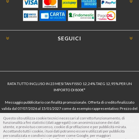
SEGUICI
RATA TUTTO INCLUSO IN 23 MESI TAN FISSO 12,24% TAEG 12,95% PER UN
IMPORTO DI 800€*
Messaggio pubblicitario con finalità promozionale. Offerta di credito finalizzato
valida dal 07/07/2026 al 15/01/2027 come da esempio rappresentativo: Prezzo del
bene € 800, Tan fisso 12,24% Taeg 12,95%, in 23 rate da € 40 costi accessori
Questo sito utilizza cookie tecnici necessari al corretto funzionamento, di
dell’offerta azzerati. Importo totale del credito € 800. Importo totale dovuto dal
funzionalità a fini statistici (dati aggregati) con anonimizzazione dei dati
utente, e previo tuo consenso, cookie di profilazione e per pubblicità mirata.
Consumatore € 920. Decorrenza media della prima rata a 90 giorni. Al fine di gestire
Accettando tutti i cookie, i tuoi dati potranno essere utilizzati per pubblicità
le tue spese in modo responsabile e di conoscere eventuali altre offerte disponibili,
personalizzata e condivisi con partner come Google, per maggiori