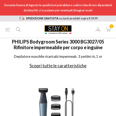
Durante il mese di Agosto le spedizioni potrebbero subire ritardi non dipendenti
da StayON, ci scusiamo per eventuali disagi arrecati
SPEDIZIONE GRATUITA
su tanti prodotti sopra € 59,99
0
HOME
/
ELETTRODOMESTICI
/
CURA DELLA PERSONA, SALUTE E BENESSERE
/
EPILATORI E DEPILATORI
/
BG302705
PHILIPS
Bodygroom Series 3000 BG3027/05
Rifinitore impermeabile per corpo e inguine
Depilatore maschile ricaricabi impermeab. 3 pettini ric.1 or
Scopri tutte le caratteristiche