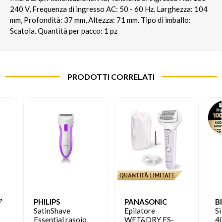
240 V, Frequenza di ingresso AC: 50 - 60 Hz. Larghezza: 104
mm, Profondità: 37 mm, Altezza: 71 mm. Tipo di imballo:
Scatola. Quantità per pacco: 1 pz
PRODOTTI CORRELATI
7
PHILIPS
PANASONIC
B
SatinShave
Epilatore
Si
Essential rasoio
WET&DRY ES-
40