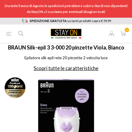
Durante il mese di Agosto le spedizioni potrebbero subire ritardi non dipendenti
da StayON, ci scusiamo per eventuali disagi arrecati
SPEDIZIONE GRATUITA
su tanti prodotti sopra € 59,99
0
HOME
/
ELETTRODOMESTICI
/
CURA DELLA PERSONA, SALUTE E BENESSERE
/
EPILATORI E DEPILATORI
/
SE3000
BRAUN
Silk-epil 3 3-000 20 pinzette Viola, Bianco
Epilatore silk epil rete 20 pinzette 2 velocita luce
Scopri tutte le caratteristiche