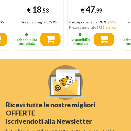
elettrico Wet &
EY30
A
18
47
€
€
Dry per gambe
,53
,99
.95
Prezzo consigliato
27.95
Prezzo precedente 53,03
(-9%)
Pr
Prezzo consigliato
89.95
(-46%)
Disponibilità
Disponibilità
Disp
immediata
immediata
im
Ricevi tutte le nostre migliori
OFFERTE
iscrivendoti alla Newsletter
Il modo più semplice per conoscere in anteprima le