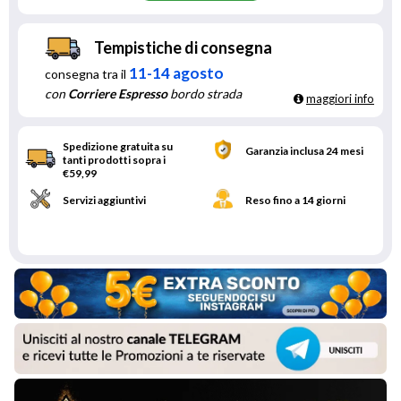
Tempistiche di consegna
11-14 agosto
consegna tra il
con
Corriere Espresso
bordo strada
maggiori info
Spedizione gratuita su
Garanzia inclusa 24 mesi
tanti prodotti sopra i
€59,99
Servizi aggiuntivi
Reso fino a 14 giorni