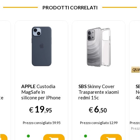
PRODOTTI CORRELATI
APPLE
Custodia
SBS
Skinny Cover
S
MagSafe in
Trasparente xiaomi
N
te
silicone per iPhone
redmi 15c
4
x
14 - Blu tempesta
19
6
€
€
,95
,50
Prezzo consigliato
59.95
Prezzo consigliato
12.99
Prezz
Prezz