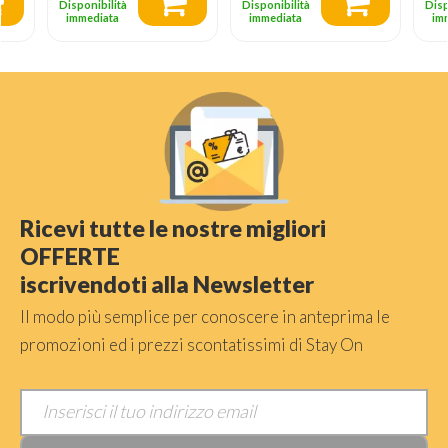
Disponibilità
Disponibilità
Disp
immediata
immediata
im
Ricevi tutte le nostre migliori
OFFERTE
iscrivendoti alla Newsletter
Il modo più semplice per conoscere in anteprima le
promozioni ed i prezzi scontatissimi di Stay On