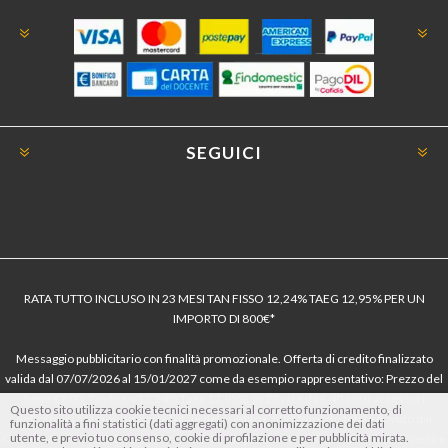
SEGUICI
RATA TUTTO INCLUSO IN 23 MESI TAN FISSO 12,24% TAEG 12,95% PER UN
IMPORTO DI 800€*
Messaggio pubblicitario con finalità promozionale. Offerta di credito finalizzato
valida dal 07/07/2026 al 15/01/2027 come da esempio rappresentativo: Prezzo del
bene € 800, Tan fisso 12,24% Taeg 12,95%, in 23 rate da € 40 costi accessori
Questo sito utilizza cookie tecnici necessari al corretto funzionamento, di
dell’offerta azzerati. Importo totale del credito € 800. Importo totale dovuto dal
funzionalità a fini statistici (dati aggregati) con anonimizzazione dei dati
utente, e previo tuo consenso, cookie di profilazione e per pubblicità mirata.
Consumatore € 920. Decorrenza media della prima rata a 90 giorni. Al fine di gestire