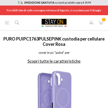
SPEDIZIONE GRATUITA
su tanti prodotti sopra € 59,99
Possibili ritardi sulle consegne nel mese di Agosto, ci scusiamo per il disagio
0
HOME
/
TELEFONIA
/
ACCESSORI TELEFONIA
/
CUSTODIE PER CELLULARI
/
PUIPC1763PULSEPI
PURO
PUIPC1763PULSEPINK custodia per cellulare
Cover Rosa
cover in pc "pulse" per
Scopri tutte le caratteristiche