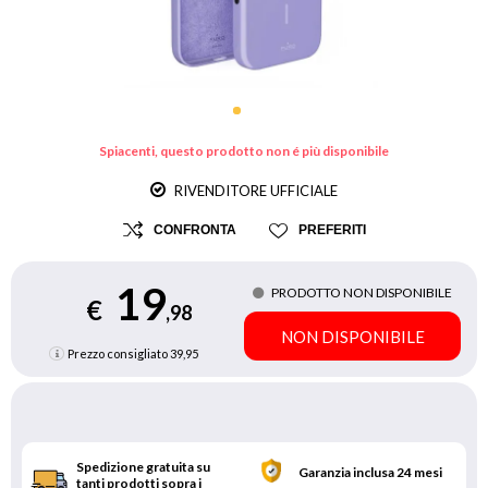
Spiacenti, questo prodotto non é più disponibile
RIVENDITORE UFFICIALE
CONFRONTA
PREFERITI
19
PRODOTTO NON DISPONIBILE
€
,98
NON DISPONIBILE
Prezzo consigliato
39,95
Spedizione gratuita su
Garanzia inclusa 24 mesi
tanti prodotti sopra i