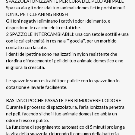
SPAZZOLA IONIZZANTE PER CURA DEL PELO ANIMALE
Spazza via gli odori dai tuoi animali domestici in pochi minuti
IONIC PET CLEANING BRUSH
Gli ioni negativi eliminano i cattivi odori del manto, e
disperdono le cariche elettrostatiche.
2 SPAZZOLE INTERCAMBIABILI: una con setole sottili e una
con le cui estremità in resina a ""goccia"", per un morbido
contatto con la cute.
I denti del pettine sono realizzati in nylon resistente che
riordina efficacemente i peli del tuo animale domestico e ne
migliora la crescita.
Le spazzole sono estraibili per pulirle con lo spazzolino in
dotazione e lavarle facilmente.
BASTANO POCHE PASSATE PER RIMUOVERE L'ODORE
Durante il processo di spazzolatura, l'aria ionizzata penetra
nei peli, facendo sì che il tuo animale domestico abbia un
odore fresco e pulito.
La funzione di spegnimento automatico di 5 minuti prolunga
la vita della spazzola, riducendo il consumo della batteria.