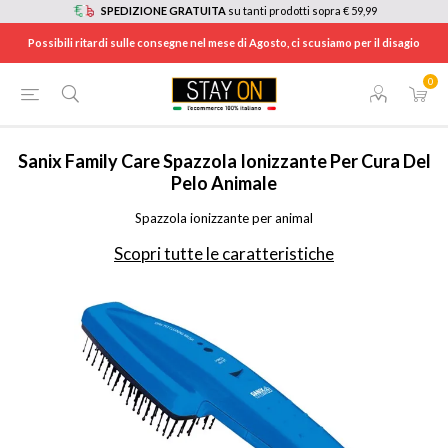
SPEDIZIONE GRATUITA
su tanti prodotti sopra € 59,99
Possibili ritardi sulle consegne nel mese di Agosto, ci scusiamo per il disagio
0
HOME
/
PET SHOP
/
ACCESSORI PER ANIMALI
/
IGIENE E PULIZIA ANIMALI
/
TW140
Sanix Family Care
Spazzola Ionizzante Per Cura Del
Pelo Animale
Spazzola ionizzante per animal
Scopri tutte le caratteristiche