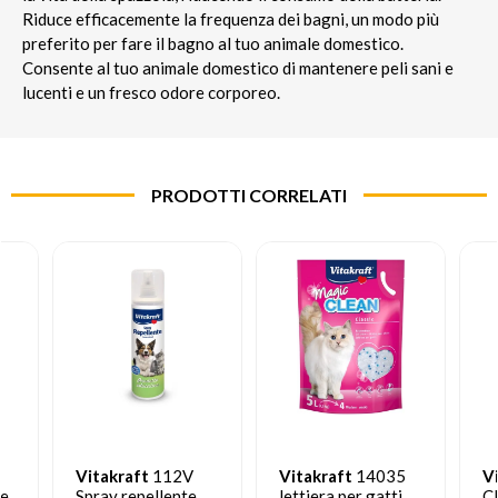
Riduce efficacemente la frequenza dei bagni, un modo più
preferito per fare il bagno al tuo animale domestico.
Consente al tuo animale domestico di mantenere peli sani e
lucenti e un fresco odore corporeo.
PRODOTTI CORRELATI
Vitakraft
112V
Vitakraft
14035
V
he
Spray repellente
lettiera per gatti
Cl