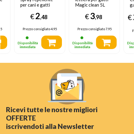
per cani e gatti
Magic clean 5L
g
pz
250ml
2
3
€
€
€
,48
,98
55
Prezzo consigliato
4.95
Prezzo consigliato
7.95
P
Disponibilità
Disponibilità
Disp
immediata
immediata
im
Ricevi tutte le nostre migliori
OFFERTE
iscrivendoti alla Newsletter