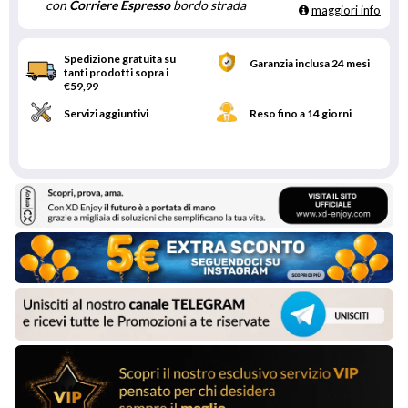
con
Corriere Espresso
bordo strada
maggiori info
Spedizione gratuita su
Garanzia inclusa 24 mesi
tanti prodotti sopra i
€59,99
Servizi aggiuntivi
Reso fino a 14 giorni