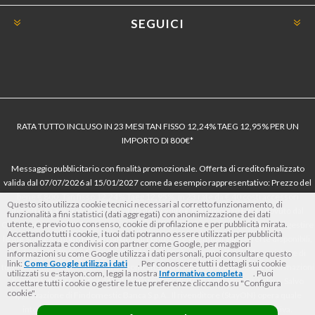
SEGUICI
RATA TUTTO INCLUSO IN 23 MESI TAN FISSO 12,24% TAEG 12,95% PER UN
IMPORTO DI 800€*
Messaggio pubblicitario con finalità promozionale. Offerta di credito finalizzato
valida dal 07/07/2026 al 15/01/2027 come da esempio rappresentativo: Prezzo del
bene € 800, Tan fisso 12,24% Taeg 12,95%, in 23 rate da € 40 costi accessori
Questo sito utilizza cookie tecnici necessari al corretto funzionamento, di
dell’offerta azzerati. Importo totale del credito € 800. Importo totale dovuto dal
funzionalità a fini statistici (dati aggregati) con anonimizzazione dei dati
utente, e previo tuo consenso, cookie di profilazione e per pubblicità mirata.
Consumatore € 920. Decorrenza media della prima rata a 90 giorni. Al fine di gestire
Accettando tutti i cookie, i tuoi dati potranno essere utilizzati per pubblicità
le tue spese in modo responsabile e di conoscere eventuali altre offerte disponibili,
personalizzata e condivisi con partner come Google, per maggiori
Findomestic ti ricorda, prima di sottoscrivere il contratto, di prendere visione di
informazioni su come Google utilizza i dati personali, puoi consultare questo
link:
Come Google utilizza i dati
. Per conoscere tutti i dettagli sui cookie
tutte le condizioni economiche e contrattuali, facendo riferimento alle Informazioni
utilizzati su e-stayon.com, leggi la nostra
Informativa completa
. Puoi
Europee di Base sul Credito ai Consumatori (IEBCC) nel percorso online. Salvo
accettare tutti i cookie o gestire le tue preferenze cliccando su "Configura
cookie".
approvazione di Findomestic Banca S.p.A.. Il rivenditore (StayON) opera quale
intermediario del credito per Findomestic Banca S.p.A., non in esclusiva.