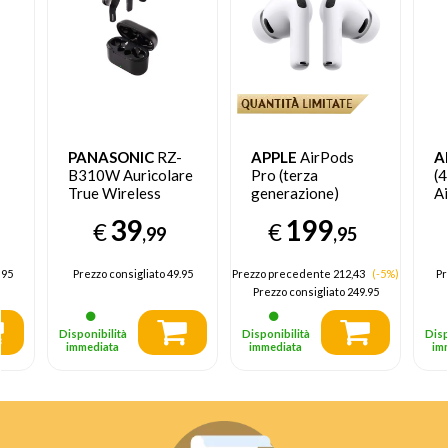
PANASONIC
RZ-
APPLE
AirPods
A
B310W Auricolare
Pro (terza
(4
True Wireless
generazione)
A
Stereo (TWS) In-
Auricolare True
A
39
199
€
€
te
ear Musica e
Wireless Stereo
Ca
,99
,95
Chiamate
(TWS) In-ear
Bluetooth Nero
.95
Prezzo consigliato
49.95
Prezzo precedente 212,43
(-5%)
Pr
Prezzo consigliato
249.95
Disponibilità
Disponibilità
Disp
immediata
immediata
im