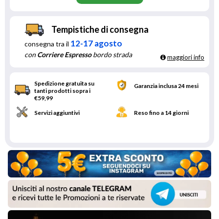
Tempistiche di consegna
12-17 agosto
consegna tra il
con
Corriere Espresso
bordo strada
maggiori info
Spedizione gratuita su
Garanzia inclusa 24 mesi
tanti prodotti sopra i
€59,99
Servizi aggiuntivi
Reso fino a 14 giorni