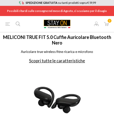
SPEDIZIONE GRATUITA
su tanti prodotti sopra € 59,99
Possibili ritardi sulle consegne nel mese di Agosto, ci scusiamo per il disagio
0
HOME
/
AUDIO E HI-FI
/
CUFFIE E AURICOLARI
/
AURICOLARI
/
497349
MELICONI
TRUE FIT 5.0 Cuffie Auricolare Bluetooth
Nero
Auricolare true wireless fitne ricarica e microfono
Scopri tutte le caratteristiche