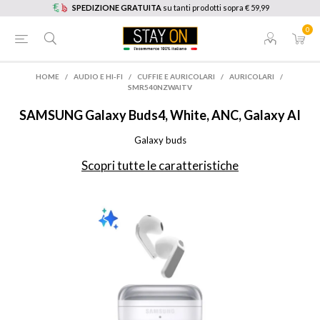
SPEDIZIONE GRATUITA
su tanti prodotti sopra € 59,99
0
HOME
/
AUDIO E HI-FI
/
CUFFIE E AURICOLARI
/
AURICOLARI
/
SMR540NZWAITV
SAMSUNG
Galaxy Buds4, White, ANC, Galaxy AI
Galaxy buds
Scopri tutte le caratteristiche