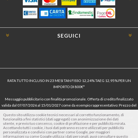
SEGUICI
RATA TUTTO INCLUSO IN 23 MESI TAN FISSO 12,24% TAEG 12,95% PER UN
IMPORTO DI 800€*
Messaggio pubblicitario con finalità promozionale. Offerta di credito finalizzato
valida dal 07/07/2026 al 15/01/2027 come da esempio rappresentativo: Prezzo del
bene € 800, Tan fisso 12,24% Taeg 12,95%, in 23 rate da € 40 costi accessori
Questo sito utilizza cookie tecnici necessari al corretto funzionamento, di
dell’offerta azzerati. Importo totale del credito € 800. Importo totale dovuto dal
funzionalità a fini statistici (dati aggregati) con anonimizzazione dei dati
utente, e previo tuo consenso, cookie di profilazione e per pubblicità mirata.
Consumatore € 920. Decorrenza media della prima rata a 90 giorni. Al fine di gestire
Accettando tutti i cookie, i tuoi dati potranno essere utilizzati per pubblicità
le tue spese in modo responsabile e di conoscere eventuali altre offerte disponibili,
personalizzata e condivisi con partner come Google, per maggiori
Findomestic ti ricorda, prima di sottoscrivere il contratto, di prendere visione di
informazioni su come Google utilizza i dati personali, puoi consultare questo