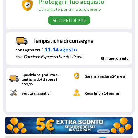
Proteggi il tuo acquisto
Consigliato per un futuro sereno
SCOPRI DI PIÙ
Tempistiche di consegna
11-14 agosto
consegna tra il
con
Corriere Espresso
bordo strada
maggiori info
Spedizione gratuita su
Garanzia inclusa 24 mesi
tanti prodotti sopra i
€59,99
Servizi aggiuntivi
Reso fino a 14 giorni