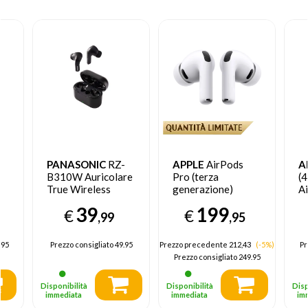
PANASONIC
RZ-
APPLE
AirPods
A
B310W Auricolare
Pro (terza
(4
True Wireless
generazione)
A
Stereo (TWS) In-
Auricolare True
A
39
199
€
€
te
ear Musica e
Wireless Stereo
Ca
,99
,95
Chiamate
(TWS) In-ear
Bluetooth Nero
.95
Prezzo consigliato
49.95
Prezzo precedente 212,43
(-5%)
Pr
Prezzo consigliato
249.95
Disponibilità
Disponibilità
Disp
immediata
immediata
im