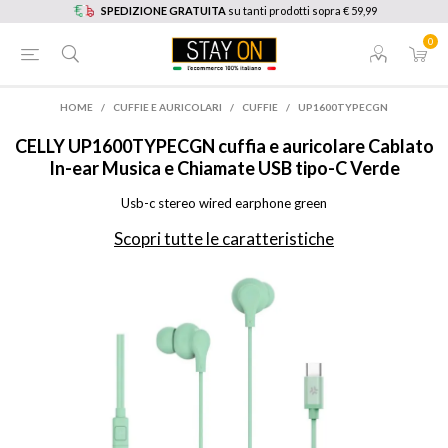
SPEDIZIONE GRATUITA
su tanti prodotti sopra € 59,99
0
HOME
/
CUFFIE E AURICOLARI
/
CUFFIE
/
UP1600TYPECGN
CELLY
UP1600TYPECGN cuffia e auricolare Cablato
In-ear Musica e Chiamate USB tipo-C Verde
Usb-c stereo wired earphone green
Scopri tutte le caratteristiche