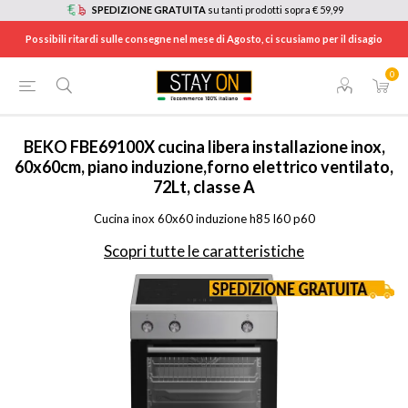
SPEDIZIONE GRATUITA
su tanti prodotti sopra € 59,99
Possibili ritardi sulle consegne nel mese di Agosto, ci scusiamo per il disagio
0
HOME
/
ELETTRODOMESTICI
/
GRANDI ELETTRODOMESTICI
/
CUCINE
/
FBE69100X
BEKO
FBE69100X cucina libera installazione inox,
60x60cm, piano induzione,forno elettrico ventilato,
72Lt, classe A
Cucina inox 60x60 induzione h85 l60 p60
Scopri tutte le caratteristiche