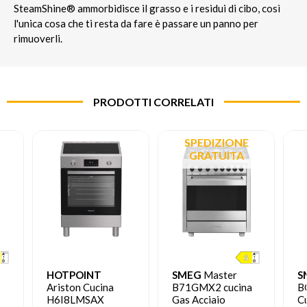
SteamShine® ammorbidisce il grasso e i residui di cibo, così
l'unica cosa che ti resta da fare è passare un panno per
rimuoverli.
PRODOTTI CORRELATI
SPEDIZIONE
GRATUITA
HOTPOINT
SMEG
Master
S
Ariston Cucina
B71GMX2 cucina
B
H6I8LMSAX
Gas Acciaio
C