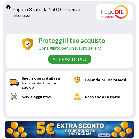
Paga in 3 rate da 150,00 € senza 
interessi 
Proteggi il tuo acquisto
Consigliato per un futuro sereno
SCOPRI DI PIÙ
Spedizione gratuita su
Garanzia inclusa 24 mesi
tanti prodotti sopra i
€59,99
Servizi aggiuntivi
Reso fino a 14 giorni