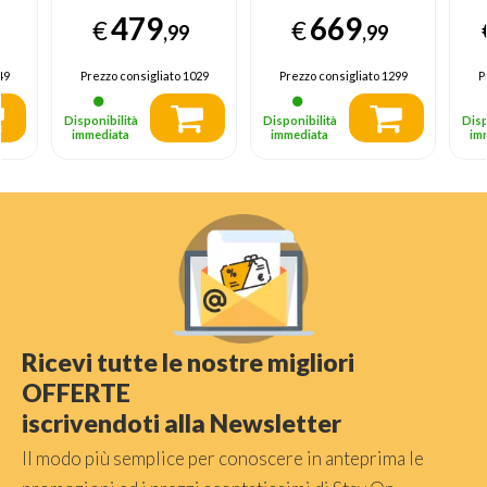
o
inossidabile A
f
479
669
€
€
co
,99
,99
Ac
in
49
Prezzo consigliato
1029
Prezzo consigliato
1299
P
Disponibilità
Disponibilità
Disp
immediata
immediata
im
Ricevi tutte le nostre migliori
OFFERTE
iscrivendoti alla Newsletter
Il modo più semplice per conoscere in anteprima le