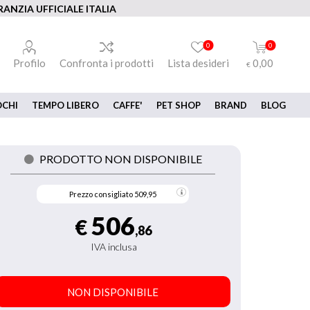
ANZIA UFFICIALE ITALIA
0
0
Profilo
Confronta i prodotti
Lista desideri
0,00
€
OCHI
TEMPO LIBERO
CAFFE'
PET SHOP
BRAND
BLOG
PRODOTTO NON DISPONIBILE
Prezzo consigliato
509,95
506
€
,86
IVA inclusa
NON DISPONIBILE