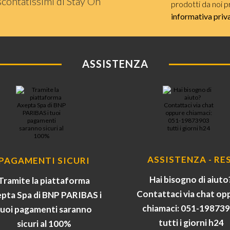
scontatissimi di Stay On
prodotti da noi p
informativa priv
ASSISTENZA
ASSISTENZA - RES
PAGAMENTI SICURI
Hai bisogno di aiuto
Tramite la piattaforma
Contattaci via chat op
pta Spa di BNP PARIBAS i
chiamaci: 051-19873
tuoi pagamenti saranno
tutti i giorni h24
sicuri al 100%