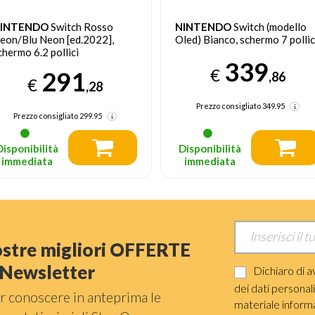
INTENDO
Switch Rosso
NINTENDO
Switch (modello
eon/Blu Neon [ed.2022],
Oled) Bianco, schermo 7 pollic
chermo 6.2 pollici
339
€
291
,86
€
,28
Prezzo consigliato
349.95
Prezzo consigliato
299.95
Disponibilità
Disponibilità
immediata
immediata
nostre migliori OFFERTE
a Newsletter
Dichiaro di a
dei dati personal
r conoscere in anteprima le
materiale informat