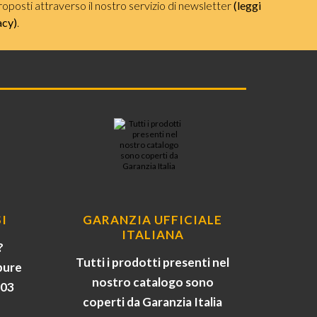
roposti attraverso il nostro servizio di newsletter
(leggi
acy)
.
I
GARANZIA UFFICIALE
ITALIANA
?
Tutti i prodotti presenti nel
pure
nostro catalogo sono
903
coperti da Garanzia Italia