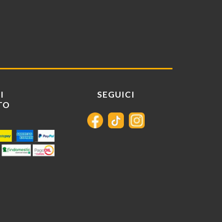
I
SEGUICI
TO