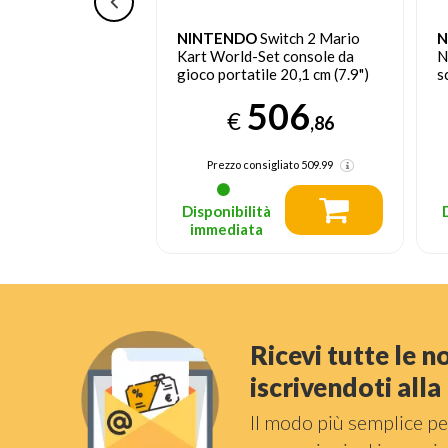
Switch Lite
NINTENDO
Switch 2 Mario
N
ioco portatile 14
Kart World-Set console da
N
 GB Touch screen
gioco portatile 20,1 cm (7.9")
s
256 GB Touch screen Wi-Fi
218
506
Nero
€
,20
,86
sigliato
219.95
Prezzo consigliato
509.99
tà
Disponibilità
a
immediata
Ricevi tutte le 
iscrivendoti all
Il modo più semplice pe