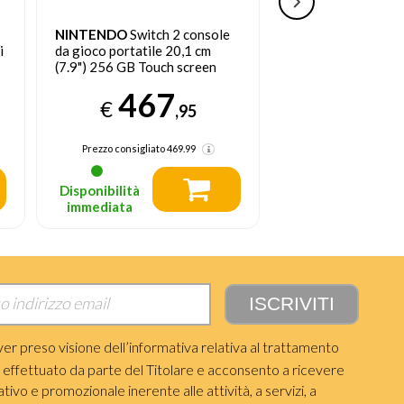
NINTENDO
Switch 2 console
NINTENDO
Switch
i
da gioco portatile 20,1 cm
Oled) Rosso neon/
(7.9") 256 GB Touch screen
schermo 7 pollici
Wi-Fi Nero
467
33
€
€
,95
Prezzo consigliato
469.99
Prezzo consigliato
Disponibilità
Disponibilità
immediata
immediata
ver preso visione dell’informativa relativa al trattamento
i effettuato da parte del Titolare e acconsento a ricevere
ivo e promozionale inerente alle attività, a servizi, a