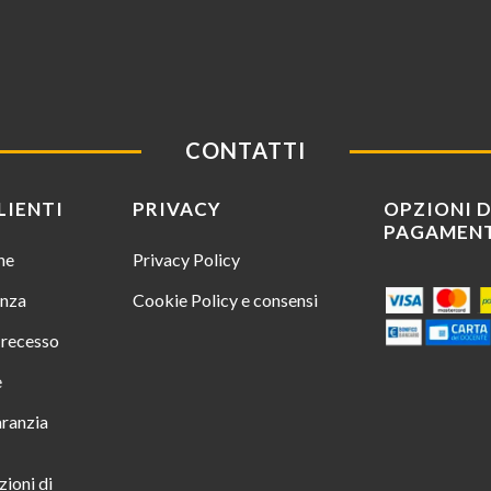
CONTATTI
LIENTI
PRIVACY
OPZIONI D
PAGAMEN
ine
Privacy Policy
enza
Cookie Policy e consensi
i recesso
e
aranzia
zioni di