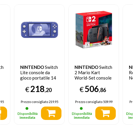
ch
NINTENDO
Switch
NINTENDO
Switch
N
Lite console da
2 Mario Kart
R
gioco portatile 14
World-Set console
N
cm (5.5") 32 GB
da gioco portatile
sc
218
506
€
€
Touch screen Wi-Fi
20,1 cm (7.9") 256
,20
,86
Blu
GB Touch screen
Wi-Fi Nero
.95
Prezzo consigliato
219.95
Prezzo consigliato
509.99
Pr
Disponibilità
Disponibilità
Disp
immediata
immediata
im