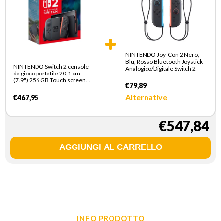
NINTENDO Joy-Con 2 Nero,
Blu, Rosso Bluetooth Joystick
NINTENDO Switch 2 console
Analogico/Digitale Switch 2
da gioco portatile 20,1 cm
(7.9") 256 GB Touch screen
€79,89
Wi-Fi Nero
Alternative
€467,95
€547,84
INFO PRODOTTO