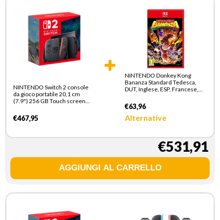
NINTENDO Donkey Kong
Bananza Standard Tedesca,
NINTENDO Switch 2 console
DUT, Inglese, ESP, Francese,
da gioco portatile 20,1 cm
ITA, Giapponese, Coreano,
(7.9") 256 GB Touch screen
Russo Switch 2
€63,96
Wi-Fi Nero
Alternative
€467,95
€531,91