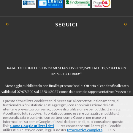
SEGUICI
RATA TUTTO INCLUSO IN 23 MESI TAN FISSO 12,24% TAEG 12,95% PER UN
IMPORTO DI 800€*
Messaggio pubblicitario con finalità promozionale. Offerta di credito finalizzato
valida dal 07/07/2026 al 15/01/2027 come da esempio rappresentativo: Prezzo del
bene € 800, Tan fisso 12,24% Taeg 12,95%, in 23 rate da € 40 costi accessori
Questo sito utilizza cookie tecnici necessari al corretto funzionamento, di
dell’offerta azzerati. Importo totale del credito € 800. Importo totale dovuto dal
funzionalità a fini statistici (dati aggregati) con anonimizzazione dei dati
utente, e previo tuo consenso, cookie di profilazione e per pubblicità mirata.
Consumatore € 920. Decorrenza media della prima rata a 90 giorni. Al fine di gestire
Accettando tutti i cookie, i tuoi dati potranno essere utilizzati per pubblicità
le tue spese in modo responsabile e di conoscere eventuali altre offerte disponibili,
personalizzata e condivisi con partner come Google, per maggiori
Findomestic ti ricorda, prima di sottoscrivere il contratto, di prendere visione di
informazioni su come Google utilizza i dati personali, puoi consultare questo
link:
Come Google utilizza i dati
. Per conoscere tutti i dettagli sui cookie
tutte le condizioni economiche e contrattuali, facendo riferimento alle Informazioni
utilizzati su e-stayon.com, leggi la nostra
Informativa completa
. Puoi