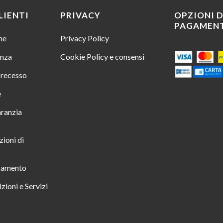
LIENTI
PRIVACY
OPZIONI D
PAGAMEN
ine
Privacy Policy
enza
Cookie Policy e consensi
i recesso
e
aranzia
zioni di
gamento
zioni e Servizi