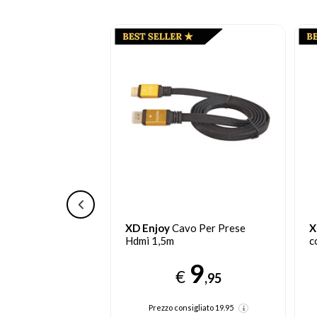
vo Per Prese
XD Enjoy
XDMB001BLK cavo
E
coassiale 1,5 m Nero
c
9
4
€
€
,95
,95
nsigliato
19.95
Prezzo consigliato
9.95