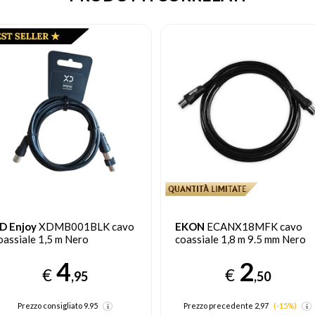
KON
ECANX18MFK cavo
EKON
ECVXHDMI15MMK
oassiale 1,8 m 9.5 mm Nero
cavo HDMI 1,5 m HDMI tipo 
(Standard) Nero
2
€
5
,50
€
,00
Prezzo precedente 2,97
(-15%)