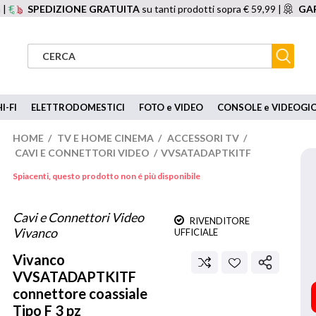
 |
SPEDIZIONE GRATUITA
su tanti prodotti sopra € 59,99 |
GAR
I-FI
ELETTRODOMESTICI
FOTO e VIDEO
CONSOLE e VIDEOGI
HOME
/
TV E HOME CINEMA
/
ACCESSORI TV
/
CAVI E CONNETTORI VIDEO
/
VVSATADAPTKITF
Spiacenti, questo prodotto non é più disponibile
Cavi e Connettori Video
RIVENDITORE
Vivanco
UFFICIALE
Vivanco
VVSATADAPTKITF
connettore coassiale
Tipo F 3 pz