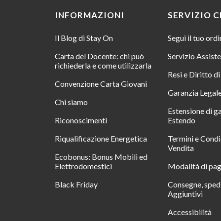
INFORMAZIONI
SERVIZIO C
Il Blog di Stay On
Segui il tuo ord
Carta del Docente: chi può
Servizio Assist
richiederla e come utilizzarla
Resi e Diritto d
Convenzione Carta Giovani
Garanzia Legal
Chi siamo
Estensione di g
Riconoscimenti
Estendo
Riqualificazione Energetica
Termini e Condi
Vendita
Ecobonus: Bonus Mobili ed
Elettrodomestici
Modalità di pa
Black Friday
Consegne, spedi
Aggiuntivi
Accessibilità