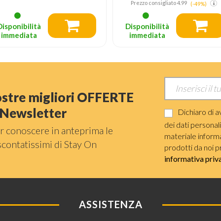
Prezzo consigliato
9.99
Prezzo consigliato
4.99
(-49%)
Disponibilità
Disponibilità
immediata
immediata
nostre migliori OFFERTE
a Newsletter
Dichiaro di a
dei dati personal
r conoscere in anteprima le
materiale informat
scontatissimi di Stay On
prodotti da noi p
informativa priv
ASSISTENZA