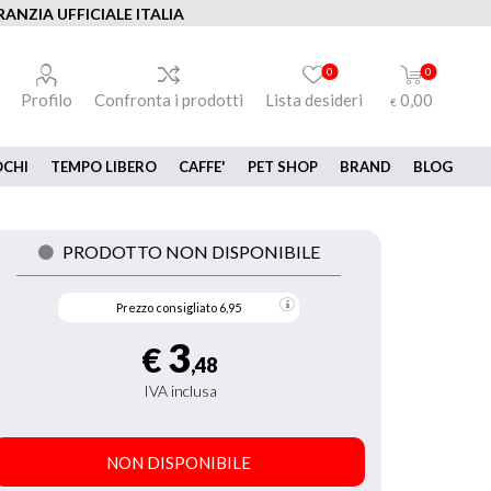
ANZIA UFFICIALE ITALIA
0
0
Profilo
Confronta i prodotti
Lista desideri
0,00
€
OCHI
TEMPO LIBERO
CAFFE'
PET SHOP
BRAND
BLOG
PRODOTTO NON DISPONIBILE
Prezzo consigliato
6,95
3
€
,48
IVA inclusa
NON DISPONIBILE