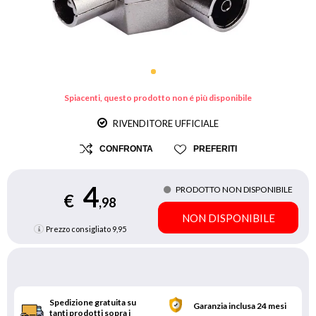
Spiacenti, questo prodotto non é più disponibile
RIVENDITORE UFFICIALE
CONFRONTA
PREFERITI
4
PRODOTTO NON DISPONIBILE
€
,98
NON DISPONIBILE
Prezzo consigliato
9,95
Spedizione gratuita su
Garanzia inclusa 24 mesi
tanti prodotti sopra i