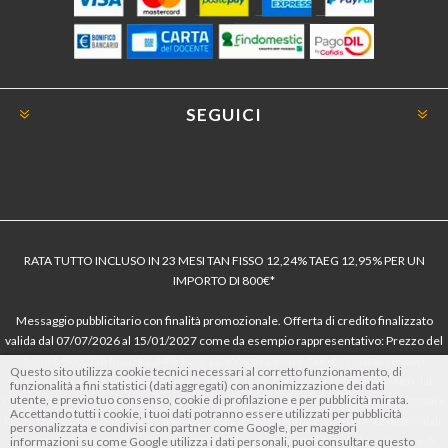
SEGUICI
RATA TUTTO INCLUSO IN 23 MESI TAN FISSO 12,24% TAEG 12,95% PER UN
IMPORTO DI 800€*
Messaggio pubblicitario con finalità promozionale. Offerta di credito finalizzato
valida dal 07/07/2026 al 15/01/2027 come da esempio rappresentativo: Prezzo del
bene € 800, Tan fisso 12,24% Taeg 12,95%, in 23 rate da € 40 costi accessori
Questo sito utilizza cookie tecnici necessari al corretto funzionamento, di
dell’offerta azzerati. Importo totale del credito € 800. Importo totale dovuto dal
funzionalità a fini statistici (dati aggregati) con anonimizzazione dei dati
utente, e previo tuo consenso, cookie di profilazione e per pubblicità mirata.
Consumatore € 920. Decorrenza media della prima rata a 90 giorni. Al fine di gestire
Accettando tutti i cookie, i tuoi dati potranno essere utilizzati per pubblicità
le tue spese in modo responsabile e di conoscere eventuali altre offerte disponibili,
personalizzata e condivisi con partner come Google, per maggiori
Findomestic ti ricorda, prima di sottoscrivere il contratto, di prendere visione di
informazioni su come Google utilizza i dati personali, puoi consultare questo