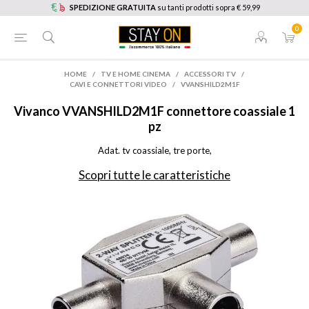
SPEDIZIONE GRATUITA
su tanti prodotti sopra € 59,99
0
HOME
/
TV E HOME CINEMA
/
ACCESSORI TV
/
CAVI E CONNETTORI VIDEO
/
VVANSHILD2M1F
Vivanco
VVANSHILD2M1F connettore coassiale 1
pz
Adat. tv coassiale, tre porte,
Scopri tutte le caratteristiche