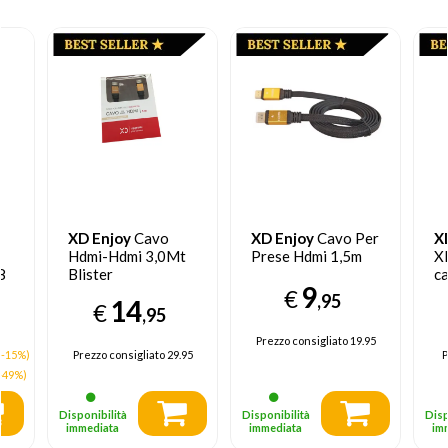
XD Enjoy
Cavo
XD Enjoy
Cavo Per
X
Hdmi-Hdmi 3,0Mt
Prese Hdmi 1,5m
X
8
Blister
ca
9
XD30ME038
m
€
,95
14
€
,95
Prezzo consigliato
19.95
(-15%)
Prezzo consigliato
29.95
P
-49%)
Disponibilità
Disponibilità
Disp
immediata
immediata
im