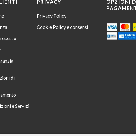
LIENTI
PRIVACY
OPZIONI D
PAGAMEN
ine
Privacy Policy
enza
Cookie Policy e consensi
i recesso
e
aranzia
zioni di
gamento
zioni e Servizi