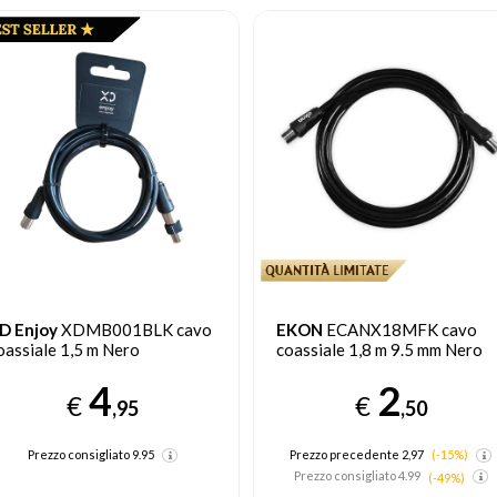
KON
ECANX18MFK cavo
EKON
ECVXHDMI15MMK
oassiale 1,8 m 9.5 mm Nero
cavo HDMI 1,5 m HDMI tipo 
(Standard) Nero
2
€
5
,50
€
,00
Prezzo precedente 2,97
(-15%)
Prezzo consigliato
9.99
Prezzo consigliato
4.99
(-49%)