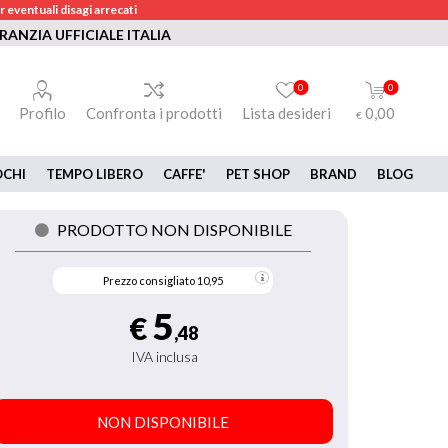
 eventuali disagi arrecati
RANZIA UFFICIALE ITALIA
0
0
Profilo
Confronta i prodotti
Lista desideri
0,00
€
OCHI
TEMPO LIBERO
CAFFE'
PET SHOP
BRAND
BLOG
PRODOTTO NON DISPONIBILE
Prezzo consigliato
10,95
5
€
,48
IVA inclusa
NON DISPONIBILE