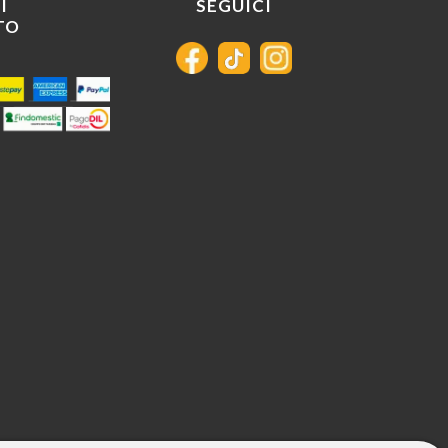
I
SEGUICI
TO