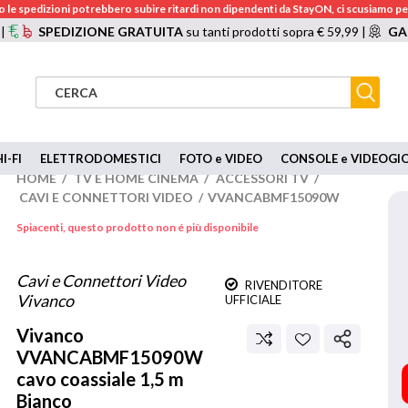
 le spedizioni potrebbero subire ritardi non dipendenti da StayON, ci scusiamo per
 |
SPEDIZIONE GRATUITA
su tanti prodotti sopra € 59,99 |
GA
I-FI
ELETTRODOMESTICI
FOTO e VIDEO
CONSOLE e VIDEOGI
HOME
/
TV E HOME CINEMA
/
ACCESSORI TV
/
CAVI E CONNETTORI VIDEO
/
VVANCABMF15090W
Spiacenti, questo prodotto non é più disponibile
Cavi e Connettori Video
RIVENDITORE
Vivanco
UFFICIALE
Vivanco
VVANCABMF15090W
cavo coassiale 1,5 m
Bianco