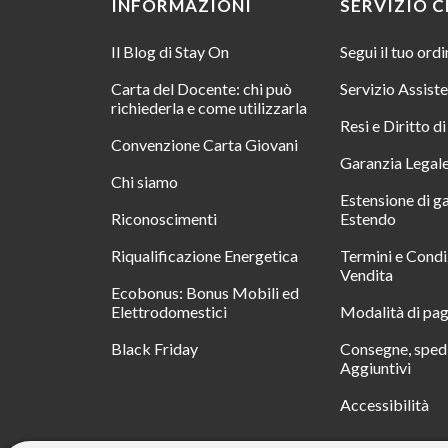
INFORMAZIONI
SERVIZIO C
Il Blog di Stay On
Segui il tuo ord
Carta del Docente: chi può
Servizio Assist
richiederla e come utilizzarla
Resi e Diritto d
Convenzione Carta Giovani
Garanzia Legal
Chi siamo
Estensione di g
Riconoscimenti
Estendo
Riqualificazione Energetica
Termini e Condi
Vendita
Ecobonus: Bonus Mobili ed
Elettrodomestici
Modalità di pa
Black Friday
Consegne, spedi
Aggiuntivi
Accessibilità