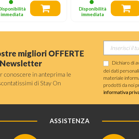
Disponibilità
Disponibilità
immediata
immediata
nostre migliori OFFERTE
a Newsletter
Dichiaro di a
dei dati personal
r conoscere in anteprima le
materiale informat
scontatissimi di Stay On
prodotti da noi p
informativa priv
ASSISTENZA