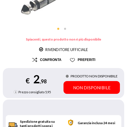
Spiacenti, questo prodotto non é più disponibile
RIVENDITORE UFFICIALE
CONFRONTA
PREFERITI
2
PRODOTTO NON DISPONIBILE
€
,98
NON DISPONIBILE
Prezzo consigliato
5,95
Spedizione gratuita su
Garanzia inclusa 24 mesi
tanti prodotti sopra i