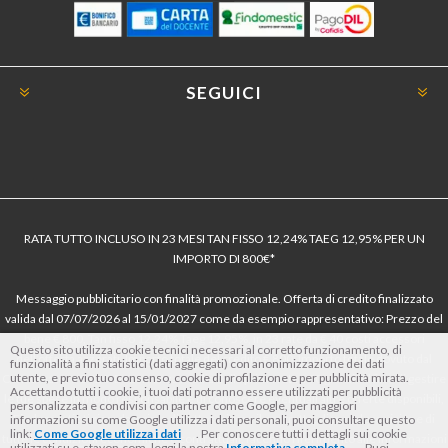
SEGUICI
RATA TUTTO INCLUSO IN 23 MESI TAN FISSO 12,24% TAEG 12,95% PER UN
IMPORTO DI 800€*
Messaggio pubblicitario con finalità promozionale. Offerta di credito finalizzato
valida dal 07/07/2026 al 15/01/2027 come da esempio rappresentativo: Prezzo del
bene € 800, Tan fisso 12,24% Taeg 12,95%, in 23 rate da € 40 costi accessori
Questo sito utilizza cookie tecnici necessari al corretto funzionamento, di
dell’offerta azzerati. Importo totale del credito € 800. Importo totale dovuto dal
funzionalità a fini statistici (dati aggregati) con anonimizzazione dei dati
utente, e previo tuo consenso, cookie di profilazione e per pubblicità mirata.
Consumatore € 920. Decorrenza media della prima rata a 90 giorni. Al fine di gestire
Accettando tutti i cookie, i tuoi dati potranno essere utilizzati per pubblicità
le tue spese in modo responsabile e di conoscere eventuali altre offerte disponibili,
personalizzata e condivisi con partner come Google, per maggiori
Findomestic ti ricorda, prima di sottoscrivere il contratto, di prendere visione di
informazioni su come Google utilizza i dati personali, puoi consultare questo
link:
Come Google utilizza i dati
. Per conoscere tutti i dettagli sui cookie
tutte le condizioni economiche e contrattuali, facendo riferimento alle Informazioni
utilizzati su e-stayon.com, leggi la nostra
Informativa completa
. Puoi