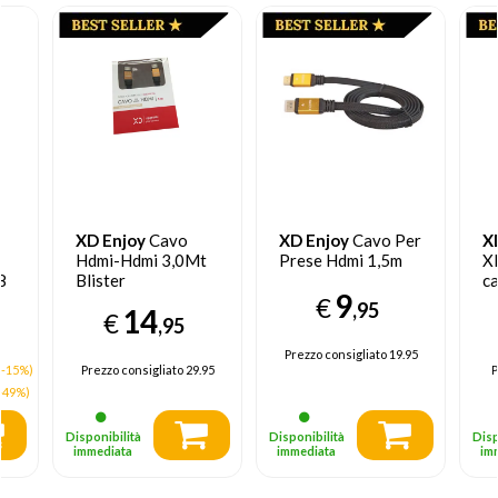
XD Enjoy
Cavo
XD Enjoy
Cavo Per
X
Hdmi-Hdmi 3,0Mt
Prese Hdmi 1,5m
X
8
Blister
ca
9
XD30ME038
m
€
,95
14
€
,95
Prezzo consigliato
19.95
(-15%)
Prezzo consigliato
29.95
P
-49%)
Disponibilità
Disponibilità
Disp
immediata
immediata
im