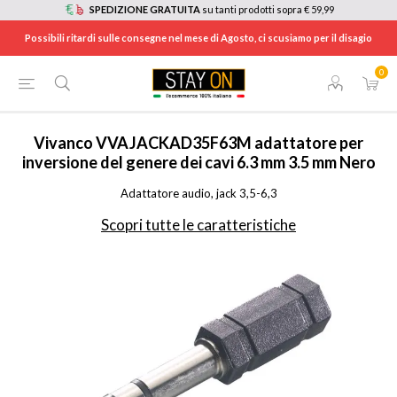
SPEDIZIONE GRATUITA
su tanti prodotti sopra € 59,99
Possibili ritardi sulle consegne nel mese di Agosto, ci scusiamo per il disagio
0
HOME
/
TV E HOME CINEMA
/
ACCESSORI TV
/
CAVI E CONNETTORI VIDEO
/
VVAJACKAD35F63M
Vivanco
VVAJACKAD35F63M adattatore per
inversione del genere dei cavi 6.3 mm 3.5 mm Nero
Adattatore audio, jack 3,5-6,3
Scopri tutte le caratteristiche