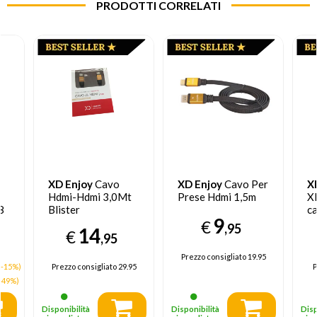
PRODOTTI CORRELATI
XD Enjoy
Cavo
XD Enjoy
Cavo Per
X
Hdmi-Hdmi 3,0Mt
Prese Hdmi 1,5m
X
8
Blister
ca
9
XD30ME038
m
€
,95
14
€
,95
Prezzo consigliato
19.95
(-15%)
Prezzo consigliato
29.95
P
-49%)
Disponibilità
Disponibilità
Disp