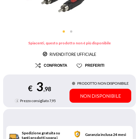
Spiacenti, questo prodotto non é più disponibile
RIVENDITORE UFFICIALE
CONFRONTA
PREFERITI
3
PRODOTTO NON DISPONIBILE
€
,98
NON DISPONIBILE
Prezzo consigliato
7,95
Spedizione gratuita su
Garanzia inclusa 24 mesi
tanti prodotti sopra i