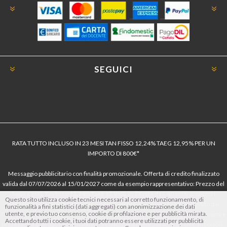
SEGUICI
RATA TUTTO INCLUSO IN 23 MESI TAN FISSO 12,24% TAEG 12,95% PER UN
IMPORTO DI 800€*
Messaggio pubblicitario con finalità promozionale. Offerta di credito finalizzato
valida dal 07/07/2026 al 15/01/2027 come da esempio rappresentativo: Prezzo del
bene € 800, Tan fisso 12,24% Taeg 12,95%, in 23 rate da € 40 costi accessori
Questo sito utilizza cookie tecnici necessari al corretto funzionamento, di
dell’offerta azzerati. Importo totale del credito € 800. Importo totale dovuto dal
funzionalità a fini statistici (dati aggregati) con anonimizzazione dei dati
utente, e previo tuo consenso, cookie di profilazione e per pubblicità mirata.
Consumatore € 920. Decorrenza media della prima rata a 90 giorni. Al fine di gestire
Accettando tutti i cookie, i tuoi dati potranno essere utilizzati per pubblicità
le tue spese in modo responsabile e di conoscere eventuali altre offerte disponibili,