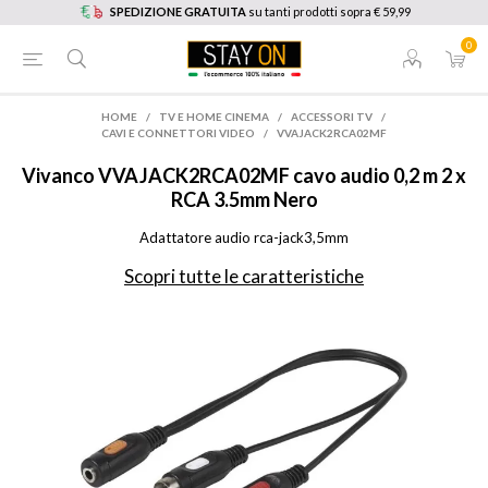
SPEDIZIONE GRATUITA
su tanti prodotti sopra € 59,99
0
HOME
/
TV E HOME CINEMA
/
ACCESSORI TV
/
CAVI E CONNETTORI VIDEO
/
VVAJACK2RCA02MF
Vivanco
VVAJACK2RCA02MF cavo audio 0,2 m 2 x
RCA 3.5mm Nero
Adattatore audio rca-jack3,5mm
Scopri tutte le caratteristiche