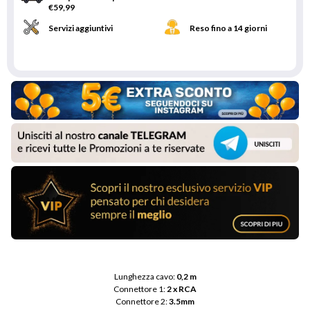
€59,99
Servizi aggiuntivi
Reso fino a 14 giorni
Lunghezza cavo: 
0,2 m
Connettore 1: 
2 x RCA
Connettore 2: 
3.5mm