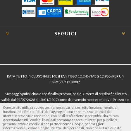
SEGUICI
RATA TUTTO INCLUSO IN 23 MESI TAN FISSO 12,24% TAEG 12,95% PER UN
IMPORTO DI 800€*
Messaggio pubblicitario con finalità promozionale. Offerta di credito finalizzato
valida dal 07/07/2026 al 15/01/2027 come da esempio rappresentativo: Prezzo del
bene € 800, Tan fisso 12,24% Taeg 12,95%, in 23 rate da € 40 costi accessori
Questo sito utilizza cookie tecnici necessari al corretto funzionamento, di
dell’offerta azzerati. Importo totale del credito € 800. Importo totale dovuto dal
funzionalità a fini statistici (dati aggregati) con anonimizzazione dei dati
utente, e previo tuo consenso, cookie di profilazione e per pubblicità mirata.
Consumatore € 920. Decorrenza media della prima rata a 90 giorni. Al fine di gestire
Accettando tutti i cookie, i tuoi dati potranno essere utilizzati per pubblicità
le tue spese in modo responsabile e di conoscere eventuali altre offerte disponibili,
personalizzata e condivisi con partner come Google, per maggiori
informazioni su come Google utilizza i dati personali, puoi consultare questo
Findomestic ti ricorda, prima di sottoscrivere il contratto, di prendere visione di