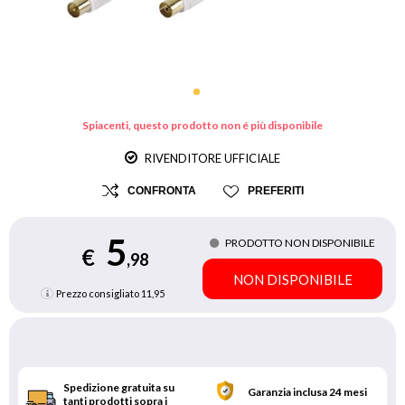
Spiacenti, questo prodotto non é più disponibile
RIVENDITORE UFFICIALE
CONFRONTA
PREFERITI
5
PRODOTTO NON DISPONIBILE
€
,98
NON DISPONIBILE
Prezzo consigliato
11,95
Spedizione gratuita su
Garanzia inclusa 24 mesi
tanti prodotti sopra i