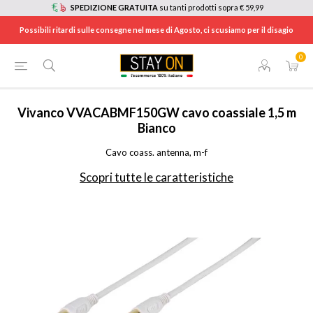
SPEDIZIONE GRATUITA
su tanti prodotti sopra € 59,99
Possibili ritardi sulle consegne nel mese di Agosto, ci scusiamo per il disagio
0
HOME
/
TV E HOME CINEMA
/
ACCESSORI TV
/
CAVI E CONNETTORI VIDEO
/
VVACABMF150GW
Vivanco
VVACABMF150GW cavo coassiale 1,5 m
Bianco
Cavo coass. antenna, m-f
Scopri tutte le caratteristiche