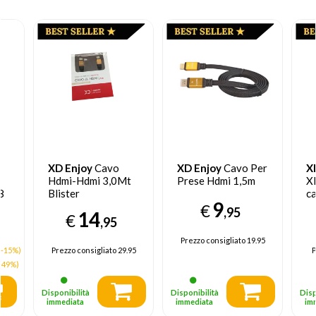
XD Enjoy
Cavo
XD Enjoy
Cavo Per
X
Hdmi-Hdmi 3,0Mt
Prese Hdmi 1,5m
X
8
Blister
ca
9
XD30ME038
m
€
,95
14
€
,95
Prezzo consigliato
19.95
(-15%)
Prezzo consigliato
29.95
P
-49%)
Disponibilità
Disponibilità
Disp
immediata
immediata
im