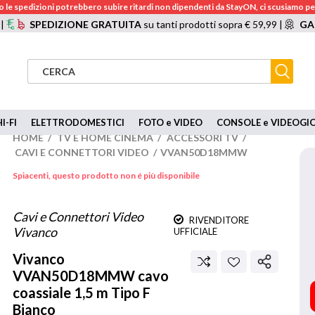
 le spedizioni potrebbero subire ritardi non dipendenti da StayON, ci scusiamo per
 |
SPEDIZIONE GRATUITA
su tanti prodotti sopra € 59,99 |
GA
I-FI
ELETTRODOMESTICI
FOTO e VIDEO
CONSOLE e VIDEOGI
HOME
/
TV E HOME CINEMA
/
ACCESSORI TV
/
CAVI E CONNETTORI VIDEO
/
VVAN50D18MMW
Spiacenti, questo prodotto non é più disponibile
Cavi e Connettori Video
RIVENDITORE
Vivanco
UFFICIALE
Vivanco
VVAN50D18MMW cavo
coassiale 1,5 m Tipo F
Bianco