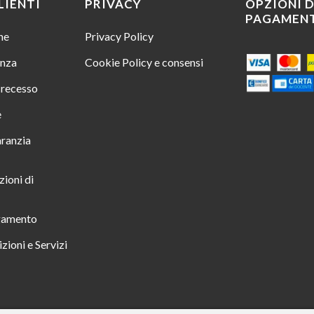
LIENTI
PRIVACY
OPZIONI D
PAGAMEN
ine
Privacy Policy
enza
Cookie Policy e consensi
i recesso
e
aranzia
zioni di
gamento
zioni e Servizi