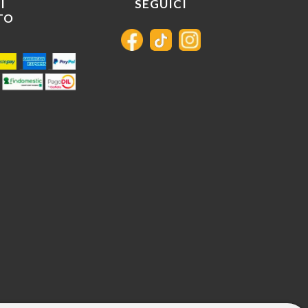
I
SEGUICI
TO