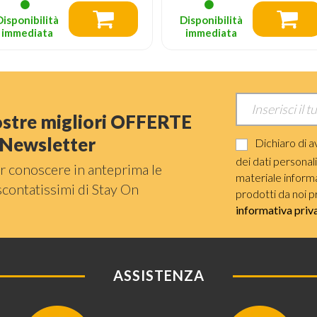
Disponibilità
Disponibilità
immediata
immediata
nostre migliori OFFERTE
a Newsletter
Dichiaro di a
dei dati personal
r conoscere in anteprima le
materiale informat
scontatissimi di Stay On
prodotti da noi p
informativa priv
ASSISTENZA