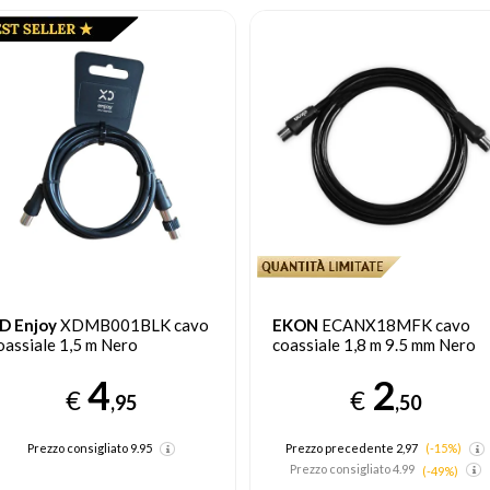
KON
ECANX18MFK cavo
EKON
ECVXHDMI15MMK
oassiale 1,8 m 9.5 mm Nero
cavo HDMI 1,5 m HDMI tipo 
(Standard) Nero
2
€
5
,50
€
,00
Prezzo precedente 2,97
(-15%)
Prezzo consigliato
9.99
Prezzo consigliato
4.99
(-49%)