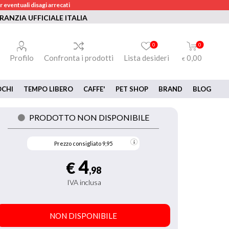
 eventuali disagi arrecati
RANZIA UFFICIALE ITALIA
0
0
Profilo
Confronta i prodotti
Lista desideri
0,00
€
OCHI
TEMPO LIBERO
CAFFE'
PET SHOP
BRAND
BLOG
PRODOTTO NON DISPONIBILE
Prezzo consigliato
9,95
4
€
,98
IVA inclusa
NON DISPONIBILE