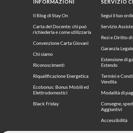
INFORMAZIONI
SERVIZIO C
Il Blog di Stay On
Segui il tuo ord
Carta del Docente: chi può
Servizio Assist
richiederla e come utilizzarla
Resi e Diritto d
Convenzione Carta Giovani
Garanzia Legal
Chi siamo
Estensione di g
Riconoscimenti
Estendo
Riqualificazione Energetica
Termini e Condi
Vendita
Ecobonus: Bonus Mobili ed
Elettrodomestici
Modalità di pa
Black Friday
Consegne, spedi
Aggiuntivi
Accessibilità