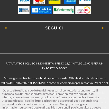
SEGUICI
RATA TUTTO INCLUSO IN 23 MESI TAN FISSO 12,24% TAEG 12,95% PER UN
IMPORTO DI 800€*
Messaggio pubblicitario con finalità promozionale. Offerta di credito finalizzato
valida dal 07/07/2026 al 15/01/2027 come da esempio rappresentativo: Prezzo del
bene € 800, Tan fisso 12,24% Taeg 12,95%, in 23 rate da € 40 costi accessori
Questo sito utilizza cookie tecnici necessari al corretto funzionamento, di
dell’offerta azzerati. Importo totale del credito € 800. Importo totale dovuto dal
funzionalità a fini statistici (dati aggregati) con anonimizzazione dei dati
utente, e previo tuo consenso, cookie di profilazione e per pubblicità mirata.
Consumatore € 920. Decorrenza media della prima rata a 90 giorni. Al fine di gestire
Accettando tutti i cookie, i tuoi dati potranno essere utilizzati per pubblicità
le tue spese in modo responsabile e di conoscere eventuali altre offerte disponibili,
personalizzata e condivisi con partner come Google, per maggiori
Findomestic ti ricorda, prima di sottoscrivere il contratto, di prendere visione di
informazioni su come Google utilizza i dati personali, puoi consultare questo