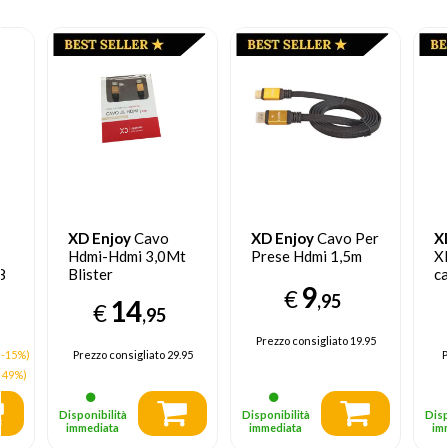
XD Enjoy
Cavo
XD Enjoy
Cavo Per
X
Hdmi-Hdmi 3,0Mt
Prese Hdmi 1,5m
X
8
Blister
ca
9
XD30ME038
m
€
,95
14
€
,95
Prezzo consigliato
19.95
(-15%)
Prezzo consigliato
29.95
P
-49%)
Disponibilità
Disponibilità
Disp
immediata
immediata
im