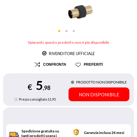
Spiacenti, questo prodotto non é più disponibile
RIVENDITORE UFFICIALE
CONFRONTA
PREFERITI
5
PRODOTTO NON DISPONIBILE
€
,98
NON DISPONIBILE
Prezzo consigliato
11,95
Spedizione gratuita su
Garanzia inclusa 24 mesi
tanti prodotti sopra i