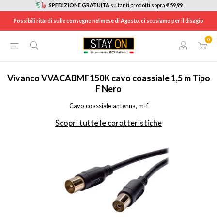
SPEDIZIONE GRATUITA
su tanti prodotti sopra € 59,99
Possibili ritardi sulle consegne nel mese di Agosto, ci scusiamo per il disagio
0
HOME
/
TV E HOME CINEMA
/
ACCESSORI TV
/
CAVI E CONNETTORI VIDEO
/
VVACABMF150K
Vivanco
VVACABMF150K cavo coassiale 1,5 m Tipo
F Nero
Cavo coassiale antenna, m-f
Scopri tutte le caratteristiche