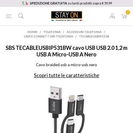
SPEDIZIONE GRATUITA
su tanti prodotti sopra € 59,99
0
HOME
/
TELEFONIA
/
ACCESSORI TELEFONIA
/
CAVI E CONNETTORI TELEFONIA
/
TECABLEUSBIP531B
SBS
TECABLEUSBIP531BW cavo USB USB 2.0 1,2 m
USB A Micro-USB A Nero
Cavo braided usb a micro-usb nero
Scopri tutte le caratteristiche