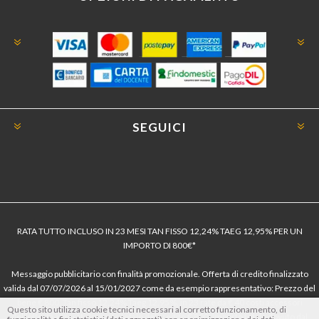
SEGUICI
RATA TUTTO INCLUSO IN 23 MESI TAN FISSO 12,24% TAEG 12,95% PER UN
IMPORTO DI 800€*
Messaggio pubblicitario con finalità promozionale. Offerta di credito finalizzato
valida dal 07/07/2026 al 15/01/2027 come da esempio rappresentativo: Prezzo del
bene € 800, Tan fisso 12,24% Taeg 12,95%, in 23 rate da € 40 costi accessori
Questo sito utilizza cookie tecnici necessari al corretto funzionamento, di
dell’offerta azzerati. Importo totale del credito € 800. Importo totale dovuto dal