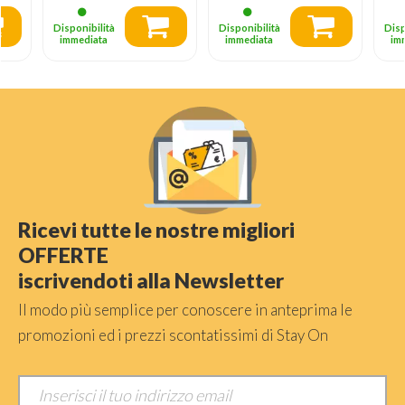
Disponibilità
Disponibilità
Disp
immediata
immediata
im
Ricevi tutte le nostre migliori
OFFERTE
iscrivendoti alla Newsletter
Il modo più semplice per conoscere in anteprima le
promozioni ed i prezzi scontatissimi di Stay On