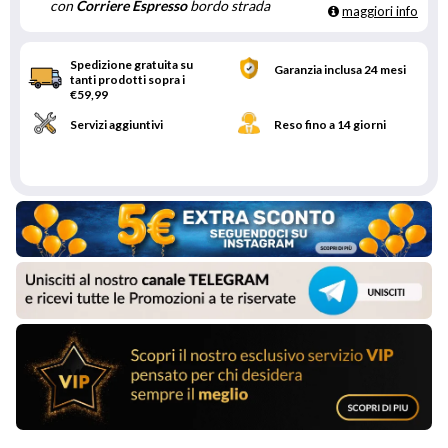
con
Corriere Espresso
bordo strada
maggiori info
Spedizione gratuita su
Garanzia inclusa 24 mesi
tanti prodotti sopra i
€59,99
Servizi aggiuntivi
Reso fino a 14 giorni