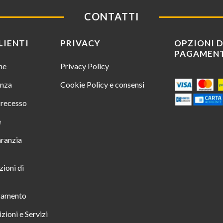
CONTATTI
LIENTI
PRIVACY
OPZIONI D
PAGAMEN
ine
Privacy Policy
enza
Cookie Policy e consensi
i recesso
e
aranzia
zioni di
gamento
zioni e Servizi