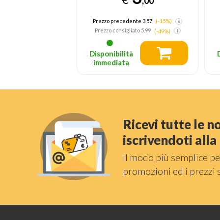
,00
Prezzo consigliato
79.95
dente 3,57
(-15%)
liato
5.99
(-49%)
tà
Disponibilità
a
immediata
Ricevi tutte le 
iscrivendoti all
Il modo più semplice pe
promozioni ed i prezzi 