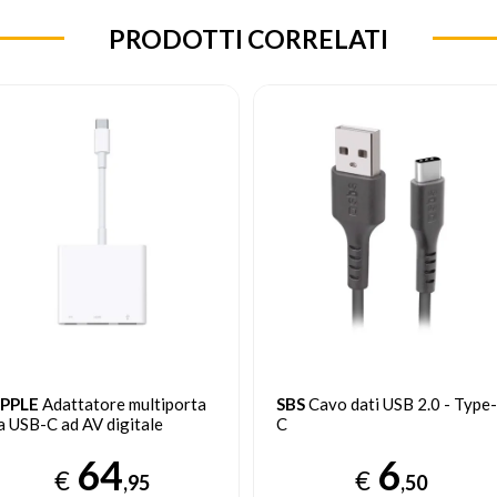
PRODOTTI CORRELATI
BS
Cavo dati USB 2.0 - Type-
SBS
TECABLEMICROC15W
cavo USB USB 2.0 1,5 m USB 
USB C Bianco
6
€
6
,50
€