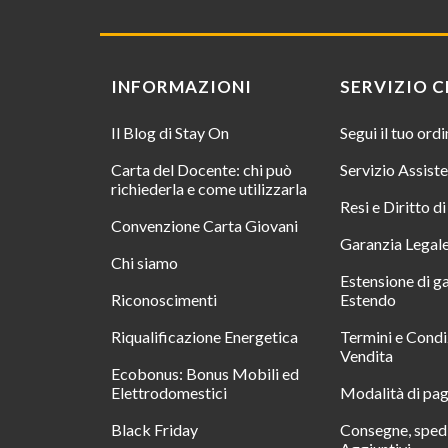
INFORMAZIONI
SERVIZIO C
Il Blog di Stay On
Segui il tuo ord
Carta del Docente: chi può
Servizio Assist
richiederla e come utilizzarla
Resi e Diritto d
Convenzione Carta Giovani
Garanzia Legal
Chi siamo
Estensione di g
Riconoscimenti
Estendo
Riqualificazione Energetica
Termini e Condi
Vendita
Ecobonus: Bonus Mobili ed
Elettrodomestici
Modalità di pa
Black Friday
Consegne, spedi