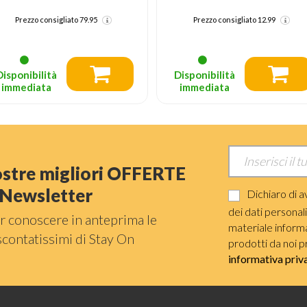
,50
Prezzo consigliato
12.99
Prezzo consigliato
12.99
Disponibilità
Disponibilità
immediata
immediata
nostre migliori OFFERTE
a Newsletter
Dichiaro di a
dei dati personal
r conoscere in anteprima le
materiale informat
scontatissimi di Stay On
prodotti da noi p
informativa priv