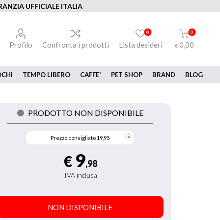
ANZIA UFFICIALE ITALIA
0
0
Profilo
Confronta i prodotti
Lista desideri
0,00
€
OCHI
TEMPO LIBERO
CAFFE'
PET SHOP
BRAND
BLOG
PRODOTTO NON DISPONIBILE
Prezzo consigliato
19,95
9
€
,98
IVA inclusa
NON DISPONIBILE