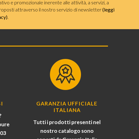
ivo e promozionale inerente alle attività, a servizi, a
roposti attraverso il nostro servizio di newsletter
(leggi
acy)
.
I
GARANZIA UFFICIALE
ITALIANA
?
Tutti i prodotti presenti nel
pure
nostro catalogo sono
903