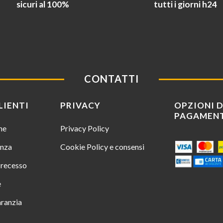
sicuri al 100%
tutti i giorni h24
CONTATTI
LIENTI
PRIVACY
OPZIONI D
PAGAMEN
ine
Privacy Policy
enza
Cookie Policy e consensi
i recesso
e
aranzia