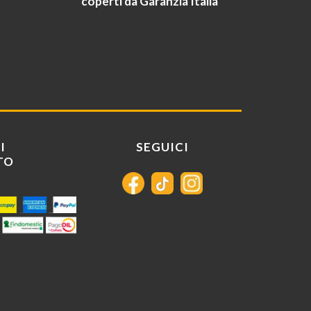
coperti da Garanzia Italia
I
SEGUICI
TO