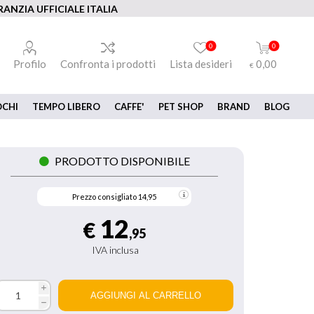
ANZIA UFFICIALE ITALIA
0
0
Profilo
Confronta i prodotti
Lista desideri
0,00
€
OCHI
TEMPO LIBERO
CAFFE'
PET SHOP
BRAND
BLOG
PRODOTTO DISPONIBILE
Prezzo consigliato
14,95
12
€
,95
IVA inclusa
i
h