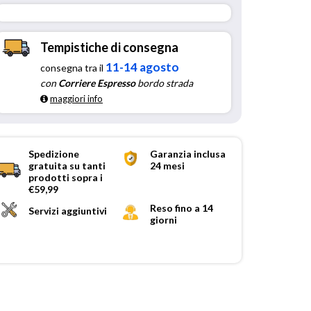
Tempistiche di consegna
11-14 agosto
consegna tra il
con
Corriere Espresso
bordo strada
maggiori info
Spedizione
Garanzia inclusa
gratuita su tanti
24 mesi
prodotti sopra i
€59,99
Reso fino a 14
Servizi aggiuntivi
giorni