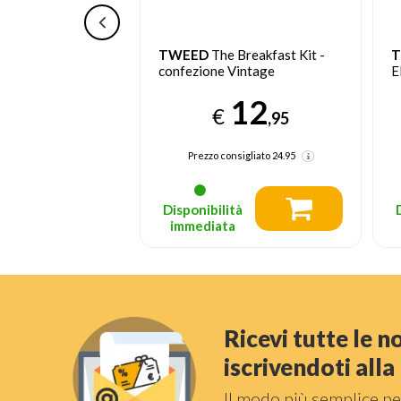
 accessori per
TWEED
The Breakfast Kit -
d aria
confezione Vintage
E
24
12
€
,95
,95
nsigliato
39.95
Prezzo consigliato
24.95
tà
Disponibilità
a
immediata
Ricevi tutte le 
iscrivendoti all
Il modo più semplice pe