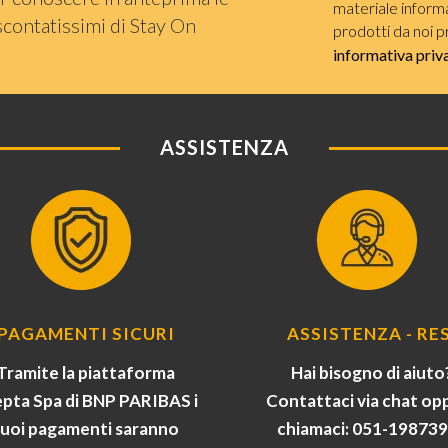
materiale informat
scontatissimi di Stay On
prodotti da noi p
informativa priv
ASSISTENZA
PAGAMENTI SICURI
ASSISTENZA - RES
Tramite la piattaforma
Hai bisogno di aiuto
pta Spa di BNP PARIBAS i
Contattaci via chat op
tuoi pagamenti saranno
chiamaci: 051-19873