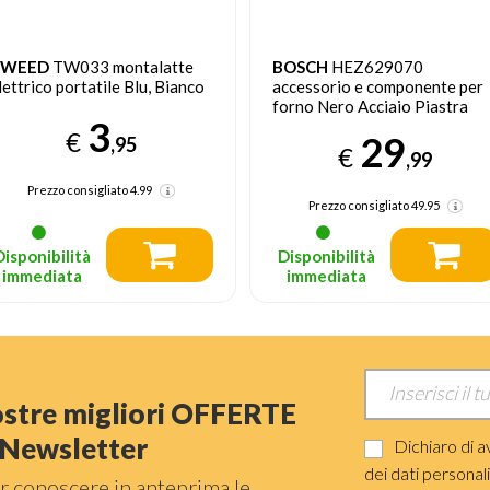
TWEED
TW033 montalatte
BOSCH
HEZ629070
lettrico portatile Blu, Bianco
accessorio e componente per
forno Nero Acciaio Piastra
3
€
29
,95
€
,99
Prezzo consigliato
4.99
Prezzo consigliato
49.95
Disponibilità
Disponibilità
immediata
immediata
nostre migliori OFFERTE
a Newsletter
Dichiaro di a
dei dati personal
r conoscere in anteprima le