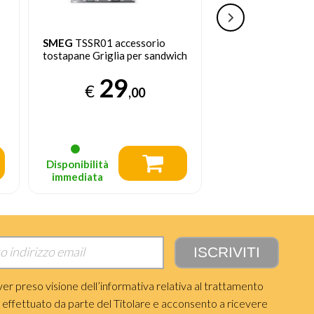
SMEG
TSSR01 accessorio
TWEED
200 Fogli 
tostapane Griglia per sandwich
e perforati per frig
aria, forno, vapor
29
€
9
,00
€
,
Prezzo consigliato
Disponibilità
Disponibilità
immediata
immediata
ver preso visione dell’informativa relativa al trattamento
i effettuato da parte del Titolare e acconsento a ricevere