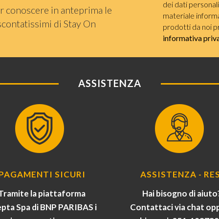
dei dati personal
r conoscere in anteprima le
materiale informat
scontatissimi di Stay On
prodotti da noi p
informativa priv
ASSISTENZA
PAGAMENTI SICURI
ASSISTENZA - RES
Tramite la piattaforma
Hai bisogno di aiuto
pta Spa di BNP PARIBAS i
Contattaci via chat op