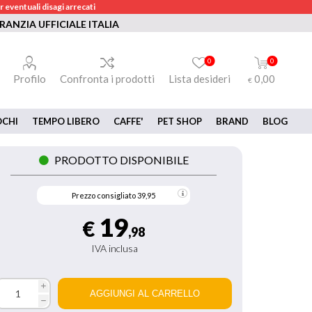
 eventuali disagi arrecati
RANZIA UFFICIALE ITALIA
0
0
Profilo
Confronta i prodotti
Lista desideri
0,00
€
OCHI
TEMPO LIBERO
CAFFE'
PET SHOP
BRAND
BLOG
PRODOTTO DISPONIBILE
Prezzo consigliato
39,95
19
€
,98
IVA inclusa
i
h