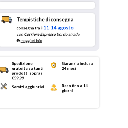
Tempistiche di consegna
11-14 agosto
consegna tra il
con
Corriere Espresso
bordo strada
maggiori info
Spedizione
Garanzia inclusa
gratuita su tanti
24 mesi
prodotti sopra i
€59,99
Reso fino a 14
Servizi aggiuntivi
giorni