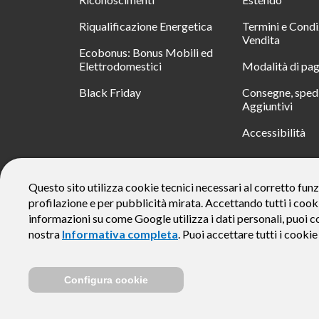
Riqualificazione Energetica
Termini e Condi
Vendita
Ecobonus: Bonus Mobili ed
Elettrodomestici
Modalità di pa
Black Friday
Consegne, spedi
Aggiuntivi
Accessibilità
RATA
Questo sito utilizza cookie tecnici necessari al corretto funz
profilazione e per pubblicità mirata. Accettando tutti i cook
Messaggio pubblicitario con finalità promozionale. Offerta di 
rate da € 40 costi accessori dell’offerta azzerati. Importo total
informazioni su come Google utilizza i dati personali, puoi c
responsabile e di conoscere eventuali altre offerte disponibili
nostra
Informativa completa
. Puoi accettare tutti i cooki
alle Informazioni Europee di Base sul Credito ai Consumator
Configura cookie