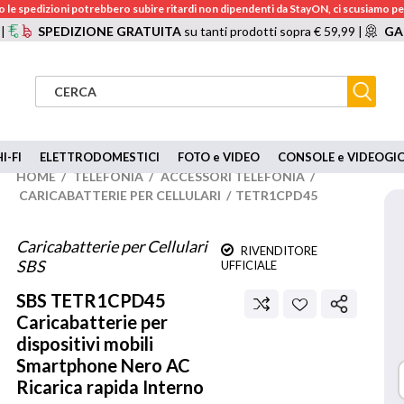
 le spedizioni potrebbero subire ritardi non dipendenti da StayON, ci scusiamo per
 |
SPEDIZIONE GRATUITA
su tanti prodotti sopra € 59,99 |
GA
I-FI
ELETTRODOMESTICI
FOTO e VIDEO
CONSOLE e VIDEOGI
HOME
/
TELEFONIA
/
ACCESSORI TELEFONIA
/
CARICABATTERIE PER CELLULARI
/
TETR1CPD45
Caricabatterie per Cellulari
RIVENDITORE
SBS
UFFICIALE
SBS
TETR1CPD45
Caricabatterie per
dispositivi mobili
Smartphone Nero AC
Ricarica rapida Interno