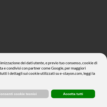
800€*
onimizzazione dei dati utente, e previo tuo consenso, cookie di
zzata e condivisi con partner come Google, per maggiori
ivo: Prezzo del bene € 800, Tan fisso 12,24% Taeg 12,95%, in 23
la prima rata a 90 giorni. Al fine di gestire le tue spese in modo
tutti i dettagli sui cookie utilizzati su e-stayon.com, leggi la
tte le condizioni economiche e contrattuali, facendo riferimento
venditore (StayON) opera quale intermediario del credito per
onsenti cookie tecnici
Accetta tutti