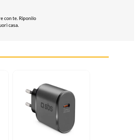
e con te. Riponilo
uori casa.