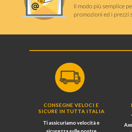
Il modo più semplice pe
promozioni ed i prezzi 
CONSEGNE VELOCI E
SICURE IN TUTTA ITALIA
Ti assicuriamo velocità e
Axe
sicurezza sulle nostre