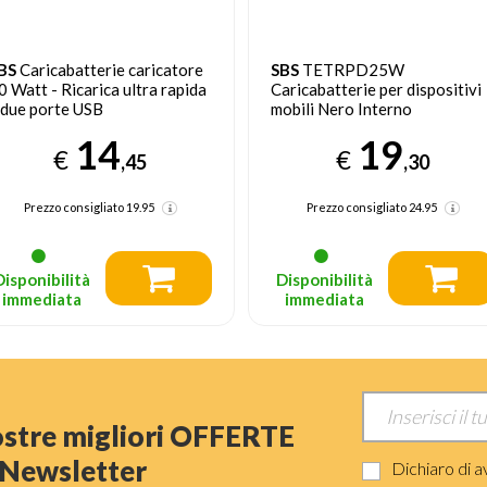
BS
Caricabatterie caricatore
SBS
TETRPD25W
0 Watt - Ricarica ultra rapida
Caricabatterie per dispositivi
 due porte USB
mobili Nero Interno
14
19
€
€
,45
,30
Prezzo consigliato
19.95
Prezzo consigliato
24.95
Disponibilità
Disponibilità
immediata
immediata
nostre migliori OFFERTE
a Newsletter
Dichiaro di a