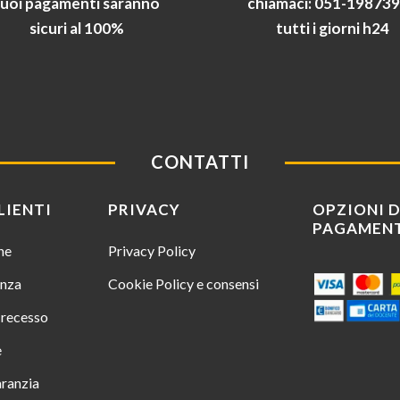
tuoi pagamenti saranno
chiamaci: 051-19873
sicuri al 100%
tutti i giorni h24
CONTATTI
LIENTI
PRIVACY
OPZIONI D
PAGAMEN
ine
Privacy Policy
enza
Cookie Policy e consensi
i recesso
e
aranzia