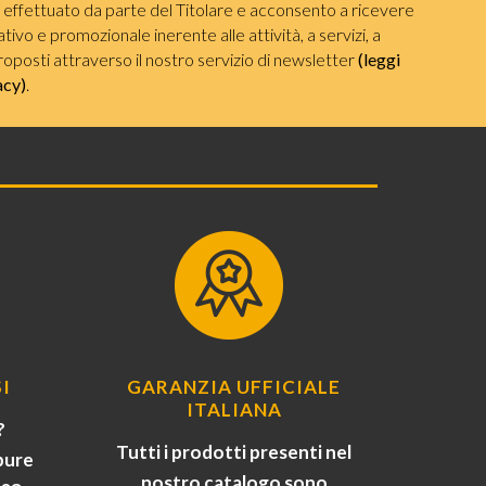
i effettuato da parte del Titolare e acconsento a ricevere
ivo e promozionale inerente alle attività, a servizi, a
roposti attraverso il nostro servizio di newsletter
(leggi
acy)
.
I
GARANZIA UFFICIALE
ITALIANA
?
Tutti i prodotti presenti nel
pure
nostro catalogo sono