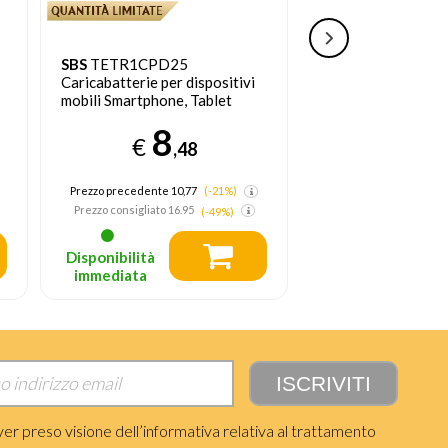
SBS
TETR1CPD25
SBS
Kit caricabatte
Caricabatterie per dispositivi
caricatore per due 
mobili Smartphone, Tablet
con cavo USB e US
Nero AC Interno
8
12
€
€
,48
Prezzo precedente 10,77
(-21%)
Prezzo precedente 14,
Prezzo consigliato
16.95
Prezzo consigliato
24.
(-49%)
Disponibilità
Disponibilità
immediata
immediata
ver preso visione dell’informativa relativa al trattamento