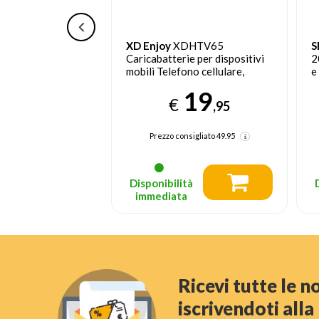
atterie caricatore
XD Enjoy
XDHTV65
S
carica rapida con
Caricabatterie per dispositivi
2
1A Intelligent
mobili Telefono cellulare,
e
Smartphone Bianco AC
9
19
Ricarica rapida Interno
€
€
,00
,95
ente 10,77
(-16%)
Prezzo consigliato
49.95
liato
17.99
(-49%)
tà
Disponibilità
a
immediata
Ricevi tutte le 
iscrivendoti all