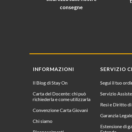
consegne
INFORMAZIONI
SERVIZIO C
Il Blog di Stay On
Segui il tuo ord
Carta del Docente: chi può
Servizio Assist
richiederla e come utilizzarla
Resi e Diritto d
Convenzione Carta Giovani
Garanzia Legal
Chi siamo
Estensione di g
Riconoscimenti
Estendo