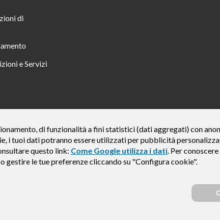
zioni di
gamento
zioni e Servizi
 TUTTO INCLUSO IN 23 MESI TAN FISSO 12,24% TAEG 12,95% PER UN IMPORTO DI 
ionamento, di funzionalità a fini statistici (dati aggregati) con an
ie, i tuoi dati potranno essere utilizzati per pubblicità personali
credito finalizzato valida dal 07/07/2026 al 15/01/2027 come da esempio rappresentat
e del credito € 800. Importo totale dovuto dal Consumatore € 920. Decorrenza media del
onsultare questo link:
Come Google utilizza i dati
. Per conoscere 
, Findomestic ti ricorda, prima di sottoscrivere il contratto, di prendere visione di tu
e o gestire le tue preferenze cliccando su "Configura cookie".
i (IEBCC) nel percorso online. Salvo approvazione di Findomestic Banca S.p.A.. Il ri
Findomestic Banca S.p.A., non in esclusiva.
C