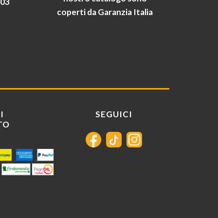
903
coperti da Garanzia Italia
I
SEGUICI
TO