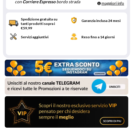
con
Corriere Espresso
bordo strada
maggiori info
Spedizione gratuita su
Garanzia inclusa 24 mesi
tanti prodotti sopra i
€59,99
Servizi aggiuntivi
Reso fino a 14 giorni