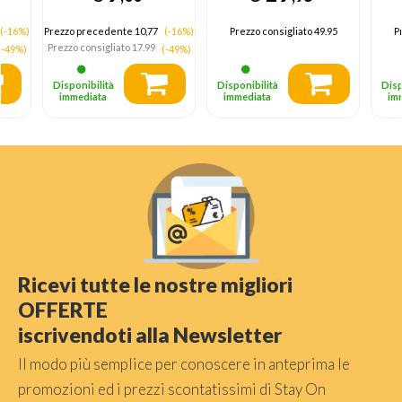
(IC)
Smartphone Bianco
AC Ricarica rapida
(-16%)
Prezzo precedente 10,77
(-16%)
Prezzo consigliato
49.95
P
Interno
Prezzo consigliato
17.99
(-49%)
(-49%)
Disponibilità
Disponibilità
Disp
immediata
immediata
im
Ricevi tutte le nostre migliori
OFFERTE
iscrivendoti alla Newsletter
Il modo più semplice per conoscere in anteprima le
promozioni ed i prezzi scontatissimi di Stay On