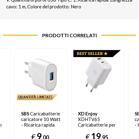
cavo: 1 m, Colore del prodotto: Nero
PRODOTTI CORRELATI
SBS
Caricabatterie
XD Enjoy
S
caricatore 10 Watt
XDHTV65
c
e
- Ricarica rapida
Caricabatterie per
- 
con porta USB 2.1A
dispositivi mobili
ra
9
19
€
€
C
Intelligent Charge
Telefono cellulare,
U
,00
,95