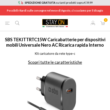
SPEDIZIONE GRATUITA
su tanti prodotti sopra € 59,99
Possibili ritardi sulle consegne nel mese di Agosto, ci scusiamo per il disagio
0
HOME
/
TELEFONIA
/
ACCESSORI TELEFONIA
/
CARICABATTERIE PER CELLULARI
/
TEKITTRTC15W
SBS
TEKITTRTC15W Caricabatterie per dispositivi
mobili Universale Nero AC Ricarica rapida Interno
Kit caricatore da rete type-c
Scopri tutte le caratteristiche