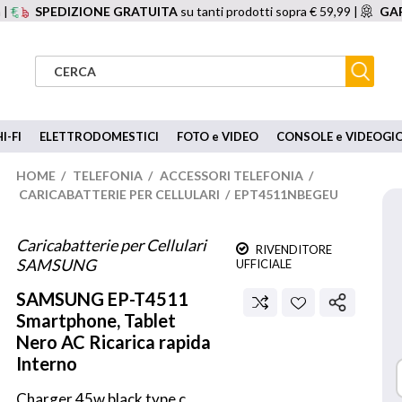
 |
SPEDIZIONE GRATUITA
su tanti prodotti sopra € 59,99 |
GAR
I-FI
ELETTRODOMESTICI
FOTO e VIDEO
CONSOLE e VIDEOGI
HOME
/
TELEFONIA
/
ACCESSORI TELEFONIA
/
CARICABATTERIE PER CELLULARI
/
EPT4511NBEGEU
Caricabatterie per Cellulari
RIVENDITORE
SAMSUNG
UFFICIALE
SAMSUNG
EP-T4511
Smartphone, Tablet
Nero AC Ricarica rapida
Interno
Charger 45w black type c