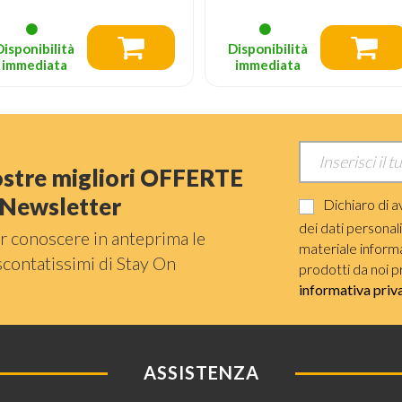
Prezzo consigliato
16.95
(-49%)
Disponibilità
Disponibilità
immediata
immediata
nostre migliori OFFERTE
a Newsletter
Dichiaro di a
dei dati personal
r conoscere in anteprima le
materiale informat
scontatissimi di Stay On
prodotti da noi p
informativa priv
ASSISTENZA