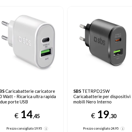
BS
TETRPD25W
SBS
TETR1CPD25
aricabatterie per dispositivi
Caricabatterie per dispositivi
obili Nero Interno
mobili Smartphone, Tablet
Nero AC Interno
19
8
€
€
,30
,48
Prezzo consigliato
24.95
Prezzo precedente 10,77
(-21%)