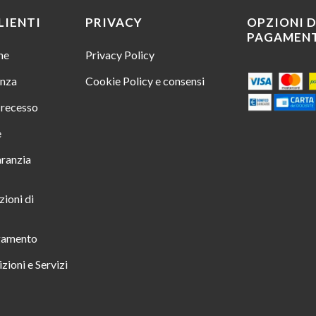
LIENTI
PRIVACY
OPZIONI D
PAGAMEN
ine
Privacy Policy
enza
Cookie Policy e consensi
i recesso
e
aranzia
zioni di
gamento
zioni e Servizi