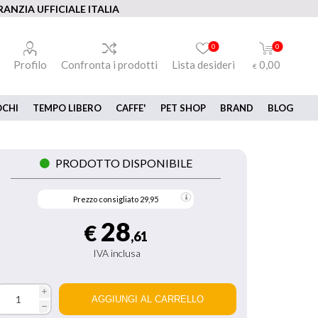
ANZIA UFFICIALE ITALIA
0
0
Profilo
Confronta i prodotti
Lista desideri
0,00
€
OCHI
TEMPO LIBERO
CAFFE'
PET SHOP
BRAND
BLOG
PRODOTTO DISPONIBILE
Prezzo consigliato
29,95
28
€
,61
IVA inclusa
i
h