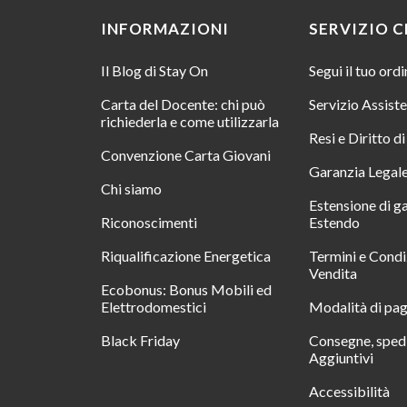
INFORMAZIONI
SERVIZIO C
Il Blog di Stay On
Segui il tuo ord
Carta del Docente: chi può
Servizio Assist
richiederla e come utilizzarla
Resi e Diritto d
Convenzione Carta Giovani
Garanzia Legal
Chi siamo
Estensione di g
Riconoscimenti
Estendo
Riqualificazione Energetica
Termini e Condi
Vendita
Ecobonus: Bonus Mobili ed
Elettrodomestici
Modalità di pa
Black Friday
Consegne, spedi
Aggiuntivi
Accessibilità