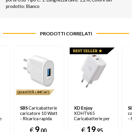
prodotto: Bianco
PRODOTTI CORRELATI
SBS
Caricabatterie
XD Enjoy
S
caricatore 10 Watt
XDHTV65
c
e
- Ricarica rapida
Caricabatterie per
- 
con porta USB 2.1A
dispositivi mobili
ra
9
19
€
€
C
Intelligent Charge
Telefono cellulare,
U
,00
,95