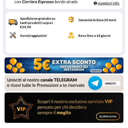
con
Corriere Espresso
bordo strada
maggiori info
Spedizione gratuita su
Garanzia inclusa 24 mesi
tanti prodotti sopra i
€59,99
Servizi aggiuntivi
Reso fino a 14 giorni