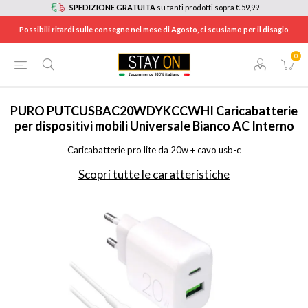
SPEDIZIONE GRATUITA
su tanti prodotti sopra € 59,99
Possibili ritardi sulle consegne nel mese di Agosto, ci scusiamo per il disagio
0
HOME
/
TELEFONIA
/
ACCESSORI TELEFONIA
/
CARICABATTERIE PER CELLULARI
/
PUTCUSBAC20WDYKC
PURO
PUTCUSBAC20WDYKCCWHI Caricabatterie
per dispositivi mobili Universale Bianco AC Interno
Caricabatterie pro lite da 20w + cavo usb-c
Scopri tutte le caratteristiche