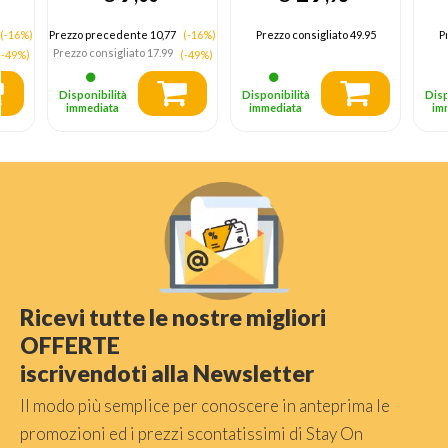
(IC)
Smartphone Bianco
AC Ricarica rapida
(-16%)
Prezzo precedente 10,77
(-16%)
Prezzo consigliato
49.95
P
Interno
Prezzo consigliato
17.99
(-49%)
(-49%)
Disponibilità
Disponibilità
Disp
immediata
immediata
im
Ricevi tutte le nostre migliori
OFFERTE
iscrivendoti alla Newsletter
Il modo più semplice per conoscere in anteprima le
promozioni ed i prezzi scontatissimi di Stay On