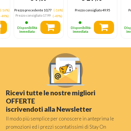
(IC)
Smartphone Bianco
AC Ricarica rapida
(-16%)
Prezzo precedente 10,77
(-16%)
Prezzo consigliato
49.95
P
Interno
Prezzo consigliato
17.99
(-49%)
(-49%)
Disponibilità
Disponibilità
Disp
immediata
immediata
im
Ricevi tutte le nostre migliori
OFFERTE
iscrivendoti alla Newsletter
Il modo più semplice per conoscere in anteprima le
promozioni ed i prezzi scontatissimi di Stay On