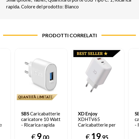
rapida. Colore del prodotto: Bianco
PRODOTTI CORRELATI
SBS
Caricabatterie
XD Enjoy
S
caricatore 10 Watt
XDHTV65
c
e
- Ricarica rapida
Caricabatterie per
- 
con porta USB 2.1A
dispositivi mobili
ra
9
19
€
€
C
Intelligent Charge
Telefono cellulare,
U
,00
,95