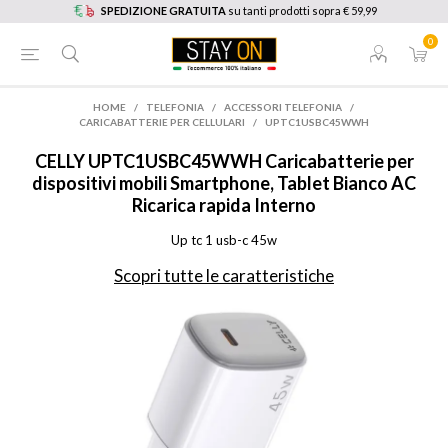
SPEDIZIONE GRATUITA
su tanti prodotti sopra € 59,99
0
HOME
/
TELEFONIA
/
ACCESSORI TELEFONIA
/
CARICABATTERIE PER CELLULARI
/
UPTC1USBC45WWH
CELLY
UPTC1USBC45WWH Caricabatterie per
dispositivi mobili Smartphone, Tablet Bianco AC
Ricarica rapida Interno
Up tc 1 usb-c 45w
Scopri tutte le caratteristiche