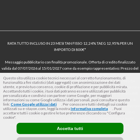
RATA TUTTO INCLUSO IN 23 MESI TAN FISSO 12,24% TAEG 12,95% PER UN
IMPORTO DI 800€*
Messaggio pubblicitario con finalità promozionale. Offerta di credito finalizzato
valida dal 07/07/2026 al 15/01/2027 come da esempio rappresentativo: Prezzo del
bene € 800, Tan fisso 12,24% Taeg 12,95%, in 23 rate da € 40 costi accessori
Questo sito utilizza cookie tecnici necessari al corretto funzionamento, di
dell’offerta azzerati. Importo totale del credito € 800. Importo totale dovuto dal
funzionalità a fini statistici (dati aggregati) con anonimizzazione dei dati
utente, e previo tuo consenso, cookie di profilazione e per pubblicità mirata.
Consumatore € 920. Decorrenza media della prima rata a 90 giorni. Al fine di gestire
Accettando tutti i cookie, i tuoi dati potranno essere utilizzati per pubblicità
le tue spese in modo responsabile e di conoscere eventuali altre offerte disponibili,
personalizzata e condivisi con partner come Google, per maggiori
Findomestic ti ricorda, prima di sottoscrivere il contratto, di prendere visione di
informazioni su come Google utilizza i dati personali, puoi consultare questo
link:
Come Google utilizza i dati
. Per conoscere tutti i dettagli sui cookie
tutte le condizioni economiche e contrattuali, facendo riferimento alle Informazioni
utilizzati su e-stayon.com, leggi la nostra
Informativa completa
. Puoi
Europee di Base sul Credito ai Consumatori (IEBCC) nel percorso online. Salvo
accettare tutti i cookie o gestire le tue preferenze cliccando su "Configura
cookie".
approvazione di Findomestic Banca S.p.A.. Il rivenditore (StayON) opera quale
intermediario del credito per Findomestic Banca S.p.A., non in esclusiva.
Accetta tutti