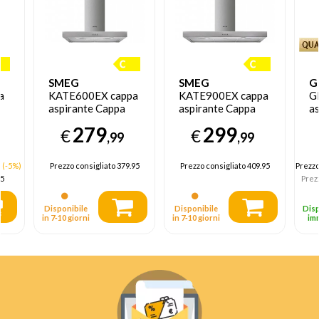
SMEG
SMEG
G
a
KATE600EX cappa
KATE900EX cappa
G
aspirante Cappa
aspirante Cappa
as
aspirante a parete
aspirante a parete
In
279
299
€
€
Acciaio
Acciaio
in
,99
,99
inossidabile 581
inossidabile 581
m³
m³/h C
m³/h C
(-5%)
Prezzo consigliato
379.95
Prezzo consigliato
409.95
Prezz
5
Prez
Disponibile
Disponibile
Disp
in 7‑10 giorni
in 7‑10 giorni
im