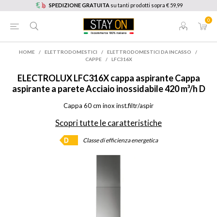
SPEDIZIONE GRATUITA
su tanti prodotti sopra € 59,99
0
HOME
/
ELETTRODOMESTICI
/
ELETTRODOMESTICI DA INCASSO
/
CAPPE
/
LFC316X
ELECTROLUX
LFC316X cappa aspirante Cappa
aspirante a parete Acciaio inossidabile 420 m³/h D
Cappa 60 cm inox inst.filtr/aspir
Scopri tutte le caratteristiche
Classe di efficienza energetica