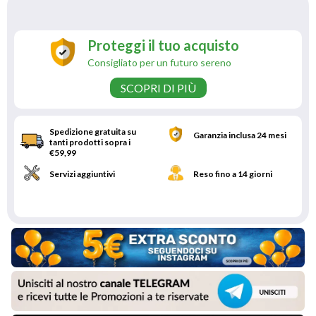
Proteggi il tuo acquisto
Consigliato per un futuro sereno
SCOPRI DI PIÙ
Spedizione gratuita su
Garanzia inclusa 24 mesi
tanti prodotti sopra i
€59,99
Servizi aggiuntivi
Reso fino a 14 giorni