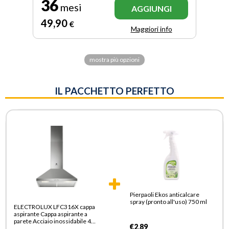
36
mesi
AGGIUNGI
49
,90
€
Maggiori info
mostra più opzioni
IL PACCHETTO PERFETTO
Pierpaoli Ekos anticalcare
spray (pronto all'uso) 750 ml
ELECTROLUX LFC316X cappa
aspirante Cappa aspirante a
parete Acciaio inossidabile 420
€2,89
m³/h D