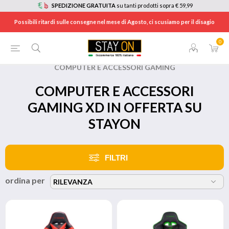
SPEDIZIONE GRATUITA
su tanti prodotti sopra € 59,99
Possibili ritardi sulle consegne nel mese di Agosto, ci scusiamo per il disagio
0
HOME
/
BRANDS
/
XD GAMING
/
COMPUTER E ACCESSORI GAMING
COMPUTER E ACCESSORI
GAMING XD IN OFFERTA SU
STAYON
FILTRI
ordina per