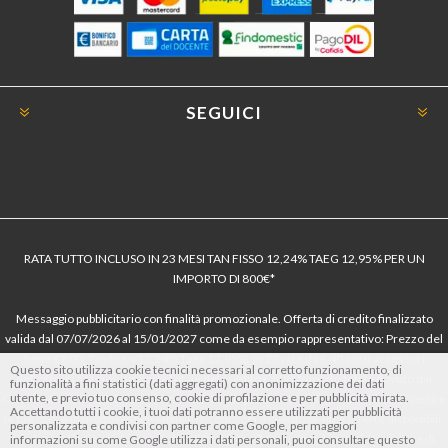
SEGUICI
RATA TUTTO INCLUSO IN 23 MESI TAN FISSO 12,24% TAEG 12,95% PER UN
IMPORTO DI 800€*
Messaggio pubblicitario con finalità promozionale. Offerta di credito finalizzato
valida dal 07/07/2026 al 15/01/2027 come da esempio rappresentativo: Prezzo del
bene € 800, Tan fisso 12,24% Taeg 12,95%, in 23 rate da € 40 costi accessori
Questo sito utilizza cookie tecnici necessari al corretto funzionamento, di
dell’offerta azzerati. Importo totale del credito € 800. Importo totale dovuto dal
funzionalità a fini statistici (dati aggregati) con anonimizzazione dei dati
utente, e previo tuo consenso, cookie di profilazione e per pubblicità mirata.
Consumatore € 920. Decorrenza media della prima rata a 90 giorni. Al fine di gestire
Accettando tutti i cookie, i tuoi dati potranno essere utilizzati per pubblicità
le tue spese in modo responsabile e di conoscere eventuali altre offerte disponibili,
personalizzata e condivisi con partner come Google, per maggiori
Findomestic ti ricorda, prima di sottoscrivere il contratto, di prendere visione di
informazioni su come Google utilizza i dati personali, puoi consultare questo