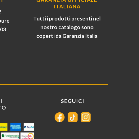
ITALIANA
?
Tutti i prodotti presenti nel
pure
nostro catalogo sono
903
coperti da Garanzia Italia
I
SEGUICI
TO