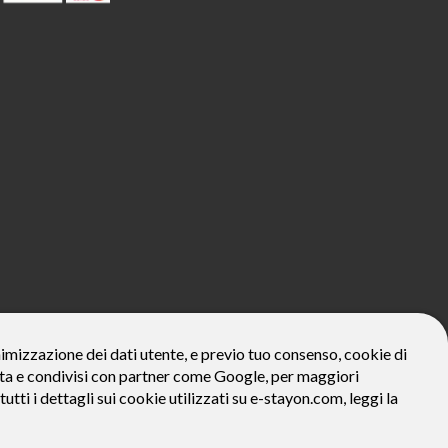
800€*
onimizzazione dei dati utente, e previo tuo consenso, cookie di
zzata e condivisi con partner come Google, per maggiori
ivo: Prezzo del bene € 800, Tan fisso 12,24% Taeg 12,95%, in 23
la prima rata a 90 giorni. Al fine di gestire le tue spese in modo
tutti i dettagli sui cookie utilizzati su e-stayon.com, leggi la
tte le condizioni economiche e contrattuali, facendo riferimento
venditore (StayON) opera quale intermediario del credito per