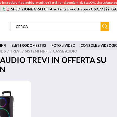
 le spedizioni potrebbero subire ritardi non dipendenti da StayON, ci scusiamo per
 |
SPEDIZIONE GRATUITA
su tanti prodotti sopra € 59,99 |
GA
I-FI
ELETTRODOMESTICI
FOTO e VIDEO
CONSOLE e VIDEOGI
NDS
/
TREVI
/
SISTEMI HI-FI
/
CASSE AUDIO
 AUDIO TREVI IN OFFERTA SU
ON