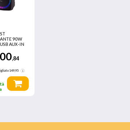
ST
LANTE 90W
USB AUX-IN
50 KB
00
,84
gliato
149,95
tà
a