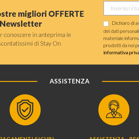
nostre migliori OFFERTE
a Newsletter
Dichiaro di a
dei dati personal
r conoscere in anteprima le
materiale informat
scontatissimi di Stay On
prodotti da noi p
informativa priv
ASSISTENZA
PAGAMENTI SICURI
ASSISTENZA - RES