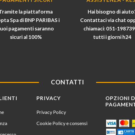
Tramite la piattaforma
Hai bisogno di aiuto
pta Spa di BNP PARIBAS i
Contattaci via chat op
tuoi pagamenti saranno
chiamaci: 051-19873
sicuri al 100%
tutti i giorni h24
CONTATTI
LIENTI
PRIVACY
OPZIONI D
PAGAMEN
ine
Privacy Policy
enza
Cookie Policy e consensi
i recesso