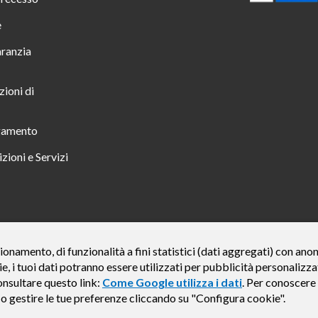
e
aranzia
zioni di
gamento
zioni e Servizi
 TUTTO INCLUSO IN 23 MESI TAN FISSO 12,24% TAEG 12,95% PER UN IMPORTO DI 
ionamento, di funzionalità a fini statistici (dati aggregati) con an
ie, i tuoi dati potranno essere utilizzati per pubblicità personali
credito finalizzato valida dal 07/07/2026 al 15/01/2027 come da esempio rappresentat
e del credito € 800. Importo totale dovuto dal Consumatore € 920. Decorrenza media del
onsultare questo link:
Come Google utilizza i dati
. Per conoscere 
, Findomestic ti ricorda, prima di sottoscrivere il contratto, di prendere visione di tu
e o gestire le tue preferenze cliccando su "Configura cookie".
i (IEBCC) nel percorso online. Salvo approvazione di Findomestic Banca S.p.A.. Il ri