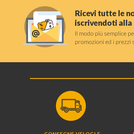
Ricevi tutte le 
iscrivendoti all
Il modo più semplice pe
promozioni ed i prezzi 
CONSEGNE VELOCI E