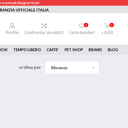
 eventuali disagi arrecati
RANZIA UFFICIALE ITALIA
0
0
Profilo
Confronta i prodotti
Lista desideri
0,00
€
OCHI
TEMPO LIBERO
CAFFE'
PET SHOP
BRAND
BLOG
ordina per