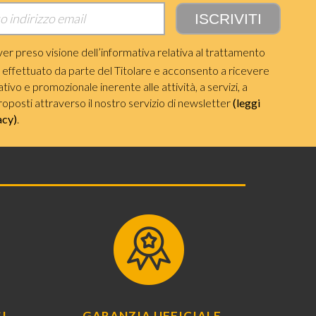
ver preso visione dell’informativa relativa al trattamento
i effettuato da parte del Titolare e acconsento a ricevere
ivo e promozionale inerente alle attività, a servizi, a
roposti attraverso il nostro servizio di newsletter
(leggi
acy)
.
I
GARANZIA UFFICIALE