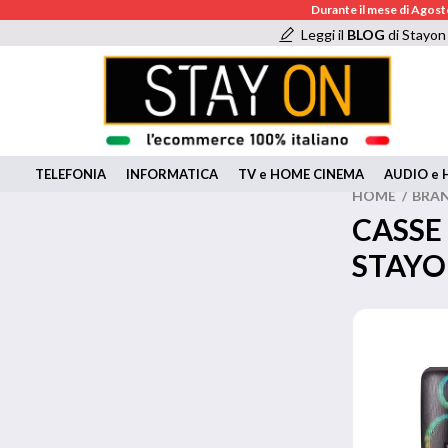
Durante il mese di Agosto
Leggi il
BLOG
di Stayon
TELEFONIA
INFORMATICA
TV e HOME CINEMA
AUDIO e H
HOME
/
BRA
CASSE
STAY