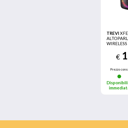
TREVI
XFE
ALTOPAR
WIRELESS 
TWS XF 12
1
€
Prezzo consi
Disponibili
immediat