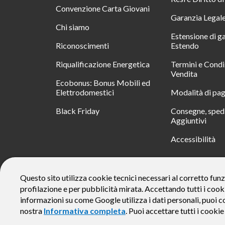
Convenzione Carta Giovani
Garanzia Legal
Chi siamo
Estensione di g
Riconoscimenti
Estendo
Riqualificazione Energetica
Termini e Condi
Vendita
Ecobonus: Bonus Mobili ed
Elettrodomestici
Modalità di pa
Black Friday
Consegne, spedi
Aggiuntivi
Accessibilità
RATA
Questo sito utilizza cookie tecnici necessari al corretto funz
profilazione e per pubblicità mirata. Accettando tutti i cook
Messaggio pubblicitario con finalità promozionale. Offerta di 
rate da € 40 costi accessori dell’offerta azzerati. Importo total
informazioni su come Google utilizza i dati personali, puoi c
responsabile e di conoscere eventuali altre offerte disponibili
nostra
Informativa completa
. Puoi accettare tutti i cooki
alle Informazioni Europee di Base sul Credito ai Consumator