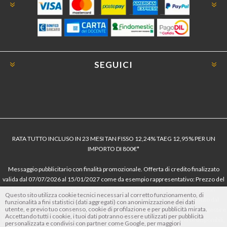
SEGUICI
RATA TUTTO INCLUSO IN 23 MESI TAN FISSO 12,24% TAEG 12,95% PER UN
IMPORTO DI 800€*
Messaggio pubblicitario con finalità promozionale. Offerta di credito finalizzato
valida dal 07/07/2026 al 15/01/2027 come da esempio rappresentativo: Prezzo del
bene € 800, Tan fisso 12,24% Taeg 12,95%, in 23 rate da € 40 costi accessori
Questo sito utilizza cookie tecnici necessari al corretto funzionamento, di
dell’offerta azzerati. Importo totale del credito € 800. Importo totale dovuto dal
funzionalità a fini statistici (dati aggregati) con anonimizzazione dei dati
utente, e previo tuo consenso, cookie di profilazione e per pubblicità mirata.
Consumatore € 920. Decorrenza media della prima rata a 90 giorni. Al fine di gestire
Accettando tutti i cookie, i tuoi dati potranno essere utilizzati per pubblicità
le tue spese in modo responsabile e di conoscere eventuali altre offerte disponibili,
personalizzata e condivisi con partner come Google, per maggiori