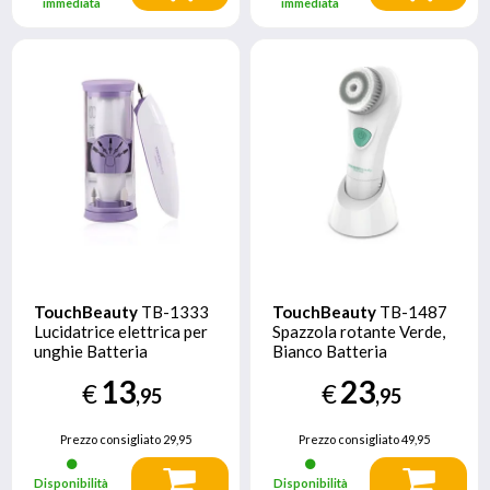
immediata
immediata
TouchBeauty
TB-1333
TouchBeauty
TB-1487
Lucidatrice elettrica per
Spazzola rotante Verde,
unghie Batteria
Bianco Batteria
13
23
€
€
,95
,95
Prezzo consigliato
29,95
Prezzo consigliato
49,95
Disponibilità
Disponibilità