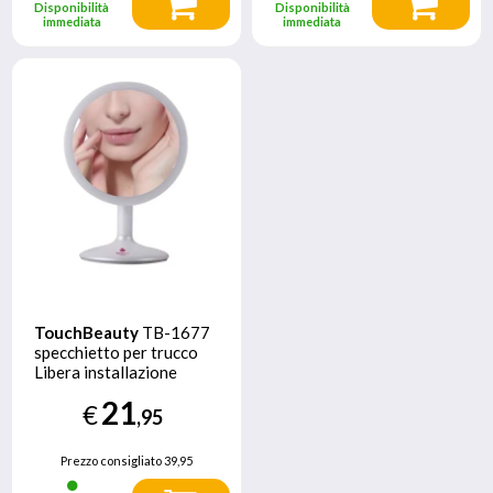
Disponibilità
Disponibilità
immediata
immediata
TouchBeauty
TB-1677
specchietto per trucco
Libera installazione
Rotondo Bianco
21
€
,95
Prezzo consigliato
39,95