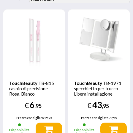
TouchBeauty
TB-815
TouchBeauty
TB-1971
rasoio di precisione
specchietto per trucco
Rosa, Bianco
Libera installazione
Rettangolare Bianco
6
43
€
€
,95
,95
Prezzo consigliato
19,95
Prezzo consigliato
79,95
Disponibilità
Disponibilità