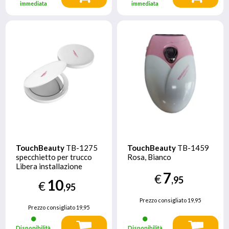
immediata
immediata
TouchBeauty
TB-1275
TouchBeauty
TB-1459
specchietto per trucco
Rosa, Bianco
Libera installazione
7
Rotondo Bianco
€
,95
10
€
,95
Prezzo consigliato
19,95
Prezzo consigliato
19,95
Disponibilità
Disponibilità