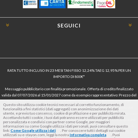
SEGUICI
RATA TUTTO INCLUSO IN 23 MESI TAN FISSO 12,24% TAEG 12,95% PER UN
IMPORTO DI 800€*
Messaggio pubblicitario con finalità promozionale. Offerta di credito finalizzato
valida dal 07/07/2026 al 15/01/2027 come da esempio rappresentativo: Prezzo del
bene € 800, Tan fisso 12,24% Taeg 12,95%, in 23 rate da € 40 costi accessori
Questo sito utilizza cookie tecnici necessari al corretto funzionamento, di
dell’offerta azzerati. Importo totale del credito € 800. Importo totale dovuto dal
funzionalità a fini statistici (dati aggregati) con anonimizzazione dei dati
utente, e previo tuo consenso, cookie di profilazione e per pubblicità mirata.
Consumatore € 920. Decorrenza media della prima rata a 90 giorni. Al fine di gestire
Accettando tutti i cookie, i tuoi dati potranno essere utilizzati per pubblicità
le tue spese in modo responsabile e di conoscere eventuali altre offerte disponibili,
personalizzata e condivisi con partner come Google, per maggiori
Findomestic ti ricorda, prima di sottoscrivere il contratto, di prendere visione di
informazioni su come Google utilizza i dati personali, puoi consultare questo
link:
Come Google utilizza i dati
. Per conoscere tutti i dettagli sui cookie
tutte le condizioni economiche e contrattuali, facendo riferimento alle Informazioni
utilizzati su e-stayon.com, leggi la nostra
Informativa completa
. Puoi