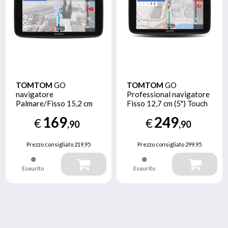
TOMTOM
GO
TOMTOM
GO
navigatore
Professional navigatore
Palmare/Fisso 15,2 cm
Fisso 12,7 cm (5") Touch
(6") Touch screen 270 g
screen Nero
169
249
€
€
Nero
,90
,90
Prezzo consigliato
219,95
Prezzo consigliato
299,95
Esaurito
Esaurito