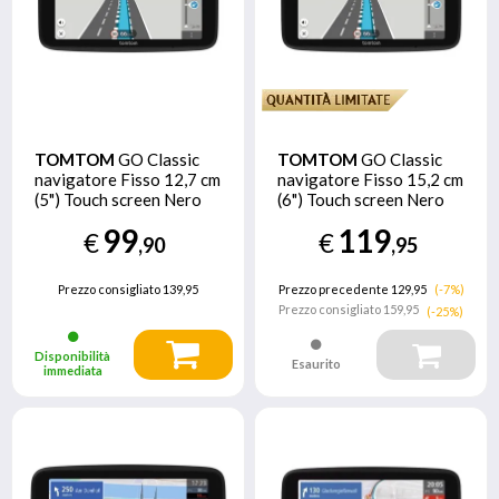
TOMTOM
GO Classic
TOMTOM
GO Classic
navigatore Fisso 12,7 cm
navigatore Fisso 15,2 cm
(5") Touch screen Nero
(6") Touch screen Nero
99
119
€
€
,90
,95
Prezzo consigliato
139,95
Prezzo precedente 129,95
(-7%)
Prezzo consigliato
159,95
(-25%)
Disponibilità
Esaurito
immediata