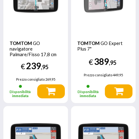
TOMTOM
GO
TOMTOM
GO Expert
navigatore
Plus 7"
Palmare/Fisso 17,8 cm
389
(7") Touch screen Nero
€
,95
239
€
,95
Prezzo consigliato
449,95
Prezzo consigliato
269,95
Disponibilità
Disponibilità
immediata
immediata