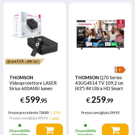
THOMSON
THOMSON
Q70 Series
Videoproiettore LASER
43UG4S14 TV 109,2 cm
Sirius 600ANSI lumen
(43") 4K Ultra HD Smart
Full HD
TV Wi-Fi Nero
599
259
€
€
,95
,99
Prezzo precedente 728,80
(-17%)
Prezzo consigliato
299,95
Prezzo consigliato
999,95
(-40%)
Disponibilità
Disponibilità
immediata
immediata