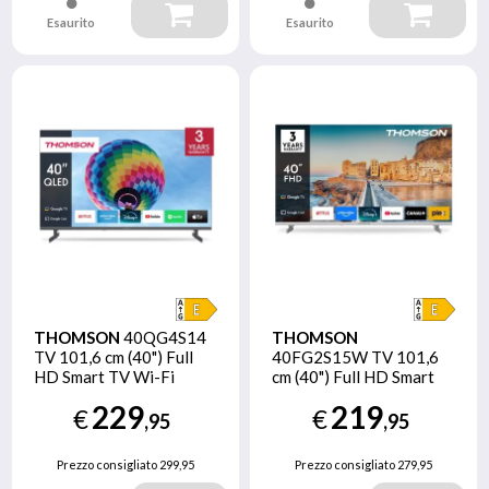
Esaurito
Esaurito
THOMSON
40QG4S14
THOMSON
TV 101,6 cm (40") Full
40FG2S15W TV 101,6
HD Smart TV Wi-Fi
cm (40") Full HD Smart
Grigio
TV Wi-Fi Bianco
229
219
€
€
,95
,95
Prezzo consigliato
299,95
Prezzo consigliato
279,95