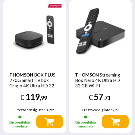
THOMSON
BOX PLUS
THOMSON
Streaming
270G Smart TV box
Box Nero 4K Ultra HD
Grigio 4K Ultra HD 32
32 GB Wi-Fi
GB Wi-Fi Collegamento
Collegamento ethernet
119
57
€
€
ethernet LAN
LAN
,99
,71
Prezzo consigliato
139,99
Prezzo consigliato
69,99
Disponibilità
Disponibilità
immediata
immediata