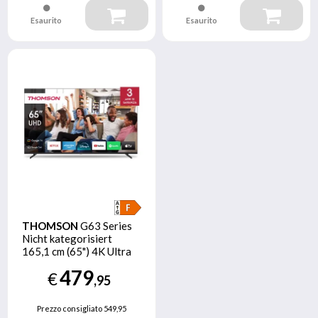
Esaurito
Esaurito
THOMSON
G63 Series
Nicht kategorisiert
165,1 cm (65") 4K Ultra
HD Smart TV Wi-Fi Nero
479
€
,95
Prezzo consigliato
549,95