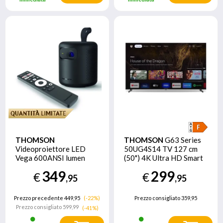
THOMSON
THOMSON
G63 Series
Videoproiettore LED
50UG4S14 TV 127 cm
Vega 600ANSI lumen
(50") 4K Ultra HD Smart
Full HD
TV Wi-Fi Nero
349
299
€
€
,95
,95
Prezzo precedente 449,95
(-22%)
Prezzo consigliato
359,95
Prezzo consigliato
599,99
(-41%)