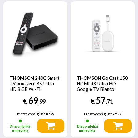
THOMSON
240G Smart
THOMSON
Go Cast 150
TV box Nero 4K Ultra
HDMI 4K Ultra HD
HD 8 GB Wi-Fi
Google TV Bianco
Collegamento ethernet
69
57
€
€
LAN
,99
,71
Prezzo consigliato
89,99
Prezzo consigliato
69,99
Disponibilità
Disponibilità
immediata
immediata