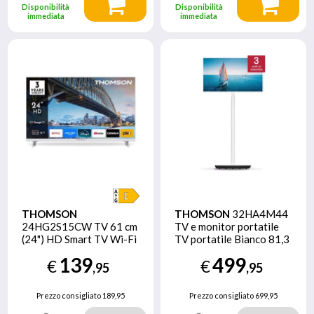
Disponibilità
Disponibilità
immediata
immediata
THOMSON
THOMSON
32HA4M44
24HG2S15CW TV 61 cm
TV e monitor portatile
(24") HD Smart TV Wi-Fi
TV portatile Bianco 81,3
Bianco
cm (32") 1366 x 768
139
499
€
€
Pixel
,95
,95
Prezzo consigliato
189,95
Prezzo consigliato
699,95