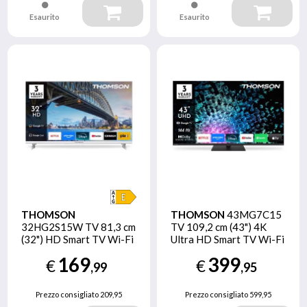
Esaurito
Esaurito
THOMSON
THOMSON
43MG7C15
32HG2S15W TV 81,3 cm
TV 109,2 cm (43") 4K
(32") HD Smart TV Wi-Fi
Ultra HD Smart TV Wi-Fi
Bianco
Nero 320 cd/m²
169
399
€
€
,99
,95
Prezzo consigliato
209,95
Prezzo consigliato
599,95